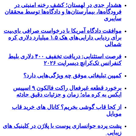
هشدار جدی در لهستان؛ کشف رخنه امنیتی در
فرودگاه‌ها، بیمارستان‌ها و دادگاه‌ها توسط محققان
سایبری
موافقت دادگاه آمریکا با درخواست صرافی بای‌بیت
برای ردیابی دارایی‌های هک ۱.۵ میلیارد دلاری کره
شمالی
فرصت استثنایی: دریافت تخفیف ۴۰۰ دلاری بلیط
کنفرانس تک‌کرانچ دیسراپت ۲۰۲۶
کمپین تبلیغاتی موفق چه ویژگی‌هایی دارد؟
برخورد قطعه غیرفعال راکت فالکون ۹ اسپیس
ایکس به کره ماه؛ زمان و جزئیات دقیق حادثه
از کجا قاب گوشی بخریم؟ کانال های خرید قاب
موبایل
پشت پرده جوانسازی پوست با پلاژن در کلینیک های
زیبایی