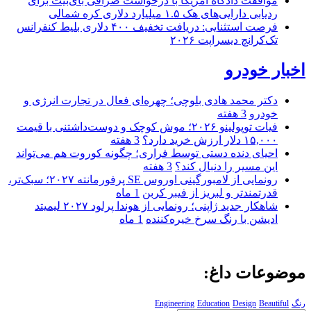
موافقت دادگاه آمریکا با درخواست صرافی بای‌بیت برای
ردیابی دارایی‌های هک ۱.۵ میلیارد دلاری کره شمالی
فرصت استثنایی: دریافت تخفیف ۴۰۰ دلاری بلیط کنفرانس
تک‌کرانچ دیسراپت ۲۰۲۶
اخبار خودرو
دکتر محمد هادی بلوچی؛ چهره‌ای فعال در تجارت انرژی و
خودرو
3 هفته
فیات توپولینو ۲۰۲۶؛ موش کوچک و دوست‌داشتنی با قیمت
۱۵,۰۰۰ دلار ارزش خرید دارد؟
3 هفته
احیای دنده دستی توسط فراری؛ چگونه کوروت هم می‌تواند
این مسیر را دنبال کند؟
3 هفته
رونمایی از لامبورگینی اوروس SE پرفورمانته ۲۰۲۷؛ سبک‌تر،
قدرتمندتر و لبریز از فیبر کربن
1 ماه
شاهکار جدید ژاپنی؛ رونمایی از هوندا پرلود ۲۰۲۷ لیمیتد
ادیشن با رنگ سرخ خیره‌کننده
1 ماه
موضوعات داغ:
رنگ
Beautiful
Design
Education
Engineering