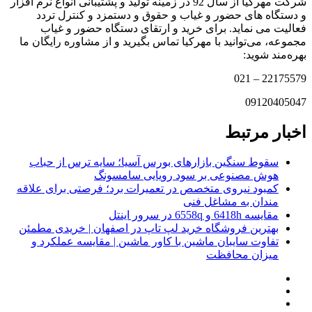
شرکت مهرکیا از سال 92 در زمینه تولید و پشتیبانی انواع نرم افزار
و دستگاه های حضور و غیاب و حقوق و دستمزد و کنترل تردد
فعالیت می نماید. برای خرید و ارتقای دستگاه حضور و غیاب
مجموعه، می‌توانید با مهرکیا تماس بگیرید و از مشاوره رایگان ما
بهره‌مند شوید:
22175579 – 021
09120405047
اخبار مرتبط
سقوط سنگین بازارهای بورس آسیا؛ سایه ترس از حباب
هوش مصنوعی بر سود رویایی سامسونگ
کمبود نیروی متخصص در تعمیرات برد؛ فرصتی برای علاقه
‌مندان به مشاغل فنی
مقایسه 6418h و 6558q در سرور اینتل
بهترین فروشگاه خرید لپ تاپ در اصفهان | خریدی مطمئن
تفاوت سایبان ماشین با کاور ماشین | مقایسه عملکرد و
میزان محافظت