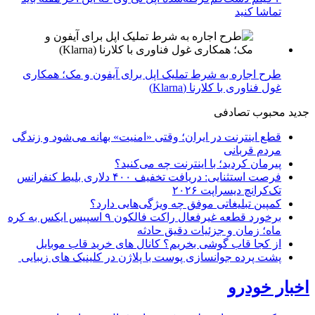
تماشا کنید
طرح اجاره به شرط تملیک اپل برای آیفون و مک؛ همکاری
غول فناوری با کلارنا (Klarna)
جدید
محبوب
تصادفی
قطع اینترنت در ایران؛ وقتی «امنیت» بهانه می‌شود و زندگی
مردم قربانی
پیرمان کردید؛ با اینترنت چه می‌کنید؟
فرصت استثنایی: دریافت تخفیف ۴۰۰ دلاری بلیط کنفرانس
تک‌کرانچ دیسراپت ۲۰۲۶
کمپین تبلیغاتی موفق چه ویژگی‌هایی دارد؟
برخورد قطعه غیرفعال راکت فالکون ۹ اسپیس ایکس به کره
ماه؛ زمان و جزئیات دقیق حادثه
از کجا قاب گوشی بخریم؟ کانال های خرید قاب موبایل
پشت پرده جوانسازی پوست با پلاژن در کلینیک های زیبایی
اخبار خودرو