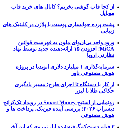
از کجا قاب گوشی بخریم؟ کانال های خرید قاب
موبایل
پشت پرده جوانسازی پوست با پلاژن در کلینیک های
زیبایی
ورود واحد بی‌ان‌وای ملون به فهرست قوانین
MiCA؛ افزودن ۱۵ ارائه‌دهنده جدید توسط نهاد
نظارتی اروپا
سرمایه‌گذاری ۱ میلیارد دلاری انویدیا در پروژه
هوش مصنوعی ناور
از کار با دستگاه تا اجرای طرح؛ مسیر یادگیری
حکاکی طلا با لیزر
رونمایی از استیج Smart Money در رویداد تک‌کرانچ
دیسراپ ۲۰۲۶؛ بررسی آینده فین‌تک، پرداخت‌ ها و
هوش مصنوعی
۳ فیلم دست‌کم‌گرفته‌شده اپل تی وی که این آخر