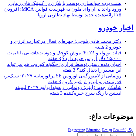
پشت پرده جوانسازی پوست با پلاژن در کلینیک های زیبایی
ورود واحد بی‌ان‌وای ملون به فهرست قوانین MiCA؛ افزودن
۱۵ ارائه‌دهنده جدید توسط نهاد نظارتی اروپا
اخبار خودرو
دکتر محمد هادی بلوچی؛ چهره‌ای فعال در تجارت انرژی و
خودرو
2 هفته
فیات توپولینو ۲۰۲۶؛ موش کوچک و دوست‌داشتنی با قیمت
۱۵,۰۰۰ دلار ارزش خرید دارد؟
3 هفته
احیای دنده دستی توسط فراری؛ چگونه کوروت هم می‌تواند
این مسیر را دنبال کند؟
3 هفته
رونمایی از لامبورگینی اوروس SE پرفورمانته ۲۰۲۷؛ سبک‌تر،
قدرتمندتر و لبریز از فیبر کربن
3 هفته
شاهکار جدید ژاپنی؛ رونمایی از هوندا پرلود ۲۰۲۷ لیمیتد
ادیشن با رنگ سرخ خیره‌کننده
3 هفته
موضوعات داغ:
رنگ
Beautiful
Design
Education
Engineering