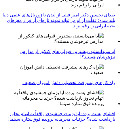
صدای تحسین دکتر امیر فیلی از لندن تا ژورنال‌های علمی دنیا
بلند شده؛ غفلت از او می‌تواند نمونه تازه‌ای از فرار مغزهای
نخبه ایرانی را رقم بزند
آیا می‌دانستید، بیشترین قبولی های کنکور از مدارس
تیزهوشان هستند؟!
راه کارهای پیشرفت تحصیلی دانش اموزان ضعیف
افشای پشت پرده: آیا پژمان جمشیدی واقعاً به اتهام تجاوز
بازداشت شده؟ جزئیات محرمانه پرونده فوق‌ستاره سینما!