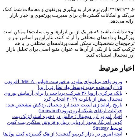
9. **Delta**: این نرم‌افزار به پیگیری پورتفوی و معاملات شما کمک
می‌کند و امکانات گسترده‌ای برای مدیریت پورتفوی و اخبار بازار
ارائه می‌دهد.
توجه داشته باشید که هر یک از این ابزارها و وب‌سایت‌ها ممکن است
ویژگی‌ها و داده‌های مختلفی را ارائه کنند، بنابراین بر اساس نیاز و
ترجیح‌های شخصیتان، ممکن است برنامه‌های مختلفی را با هم
ترکیب کنید یا از یکی از آن‌ها به عنوان منبع اصلی برای تحلیل بازار
ارز دیجیتال استفاده کنید.
اخبار مرتبط
ورود واحد بی‌ان‌وای ملون به فهرست قوانین MiCA؛ افزودن
۱۵ ارائه‌دهنده جدید توسط نهاد نظارتی اروپا
بانک مرکزی اروپا ۳۶ شرکت پرداخت را برای آزمایش یوروی
دیجیتال پیش از پایلوت ۲۰۲۷ انتخاب کرد
تاریخ راه‌اندازی آپدیت جدید ارز دیجیتال زدکش مشخص شد؛
جزئیات ارتقای شبکه ایرون‌وود (Ironwood)
اخبار امروز ارز دیجیتال؛ چالش در ذخیره استراتژیک بیت
کوین آمریکا، مجوز اروپایی ریپل و فروش سنگین بیت کوین
توسط Strategy
آنچه امروز در بازار کریپتو گذشت؛ از هک گسترده کیف پول‌ها