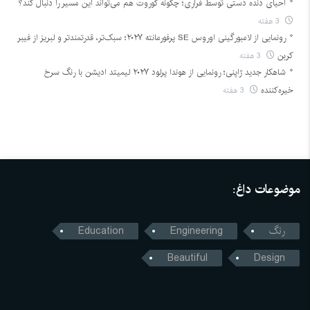
احیای دنده دستی توسط فراری؛ چگونه کوروت هم می‌تواند این مسیر را دنبال کند؟
3 هفته
رونمایی از لامبورگینی اوروس SE پرفورمانته ۲۰۲۷؛ سبک‌تر، قدرتمندتر و لبریز از فیبر
کربن
3 هفته
شاهکار جدید ژاپنی؛ رونمایی از هوندا پرلود ۲۰۲۷ لیمیتد ادیشن با رنگ سرخ
خیره‌کننده
3 هفته
موضوعات داغ:
رنگ
Engineering
Education
Beautiful
Design