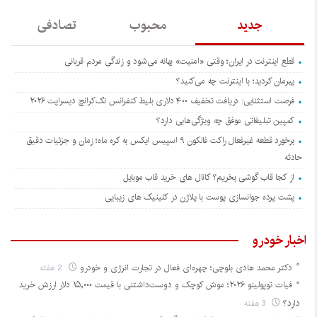
جدید
محبوب
تصادفی
قطع اینترنت در ایران؛ وقتی «امنیت» بهانه می‌شود و زندگی مردم قربانی
پیرمان کردید؛ با اینترنت چه می‌کنید؟
فرصت استثنایی: دریافت تخفیف ۴۰۰ دلاری بلیط کنفرانس تک‌کرانچ دیسراپت ۲۰۲۶
کمپین تبلیغاتی موفق چه ویژگی‌هایی دارد؟
برخورد قطعه غیرفعال راکت فالکون ۹ اسپیس ایکس به کره ماه؛ زمان و جزئیات دقیق
حادثه
از کجا قاب گوشی بخریم؟ کانال های خرید قاب موبایل
پشت پرده جوانسازی پوست با پلاژن در کلینیک های زیبایی
اخبار خودرو
دکتر محمد هادی بلوچی؛ چهره‌ای فعال در تجارت انرژی و خودرو
2 هفته
فیات توپولینو ۲۰۲۶؛ موش کوچک و دوست‌داشتنی با قیمت ۱۵,۰۰۰ دلار ارزش خرید
دارد؟
3 هفته