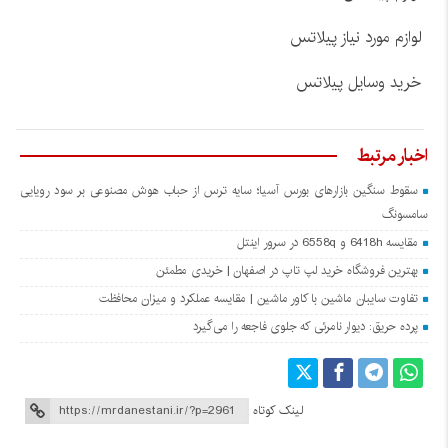
لوازم مورد نیاز پیلاتس
خرید وسایل پیلاتس
اخبار مرتبط
سقوط سنگین بازارهای بورس آسیا؛ سایه ترس از حباب هوش مصنوعی بر سود رویایی
سامسونگ
مقایسه 6418h و 6558q در سرور اینتل
بهترین فروشگاه خرید لپ تاپ در اصفهان | خریدی مطمئن
تفاوت سایبان ماشین با کاور ماشین | مقایسه عملکرد و میزان محافظت
پرده حریق: دیوار نامرئی که جلوی فاجعه را می‌گیرد
لینک کوتاه