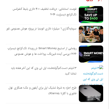
فرصت استثنایی: دریافت تخفیف ۴۰۰ دلاری بلیط کنفرانس
تک‌کرانچ دیسراپت ۲۰۲۶
سرمایه‌گذاری ۱ میلیارد دلاری انویدیا در پروژه هوش مصنوعی ناور
رونمایی از استیج Smart Money در رویداد تک‌کرانچ دیسراپ
۲۰۲۶؛ بررسی آینده فین‌تک، پرداخت‌ ها و هوش مصنوعی
۳ فیلم دست‌کم‌گرفته‌شده اپل تی وی که این آخر هفته باید
تماشا کنید
طرح اجاره به شرط تملیک اپل برای آیفون و مک؛ همکاری غول
فناوری با کلارنا (Klarna)