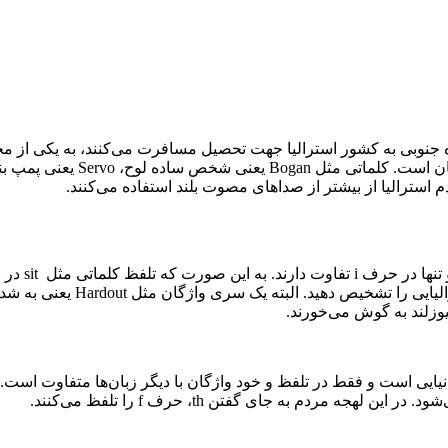
ه جنوبی به کشور استرالیا جهت تحصیل مسافرت می‌کنند، به یکی از مح
ان است. کلماتی مثل
Bogan یعنی شخص ساده لوح،
Servo یعنی پمپ بنزین،
استرالیا از بیشتر از صداهای مصوت بلند استفاده می‌کنند.
 تنها در حرف
i تفاوت دارند. به این صورت که تلفظ کلماتی مثل
sit در نیوزلند نزدیک به
لیایی را تشخیص دهید. البته یک سری واژگان مثل
Hardout یعنی به شدت،
انیایی است و فقط در تلفظ و خود واژگان با دیگر زبان‌ها متفاوت است
‌شود. در این لهجه مردم به جای گفتن
th، حرف
f را تلفظ می‌کنند.