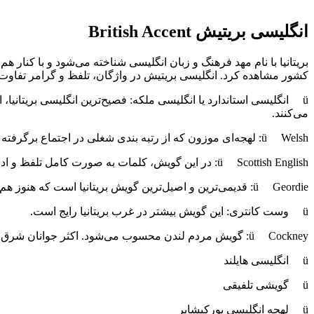
انگلیسی بریتیش
British Accent
بریتانیا با نام مهد فرهنگ و زبان انگلیسی شناخته می‌
‌شود و با کنار ه
کشور مشاهده کرد. انگلیسی بریتیش در واژگان، تلفظ و گرامر تفاوت زیا
می‌کنند.
Welsh: لهجه‌ای موزون که از رتبه بندی شغلی در اجتماع برگرفته شده است.
ü
Scottish English: در این گویش، کلمات به صورت کامل تلفظ و ادا نمی‌شوند.
ü
Geordie: قدیمی‌ترین و اصیل‌ترین گویش بریتانیا است که هنوز هم برخی از مردم به این گویش سخن می‌گویند.
ü
ü وست کانتری: این گویش بیشتر در غرب بریتانیا رایج است.
Cockney: گویش مردم لندن محسوب می‌شود. اکثر جوانان شرق لندن به این گویش سخن می‌گویند که با نام گویش قشر کارگر نیز شناخته می‌شود.
ü
ü انگلیسی هایلند
ü گویشی تلفیقی
ü لهجه انگلیسی یورکیشایر