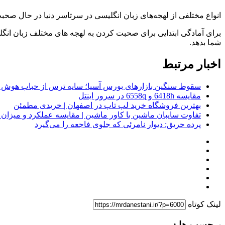
انواع مختلفی از لهجه‌های زبان انگلیسی در سرتاسر دنیا در حال صحبت
برای آمادگی ابتدایی برای صحبت کردن به لهجه های مختلف زبان انگلی
شما بدهد.
اخبار مرتبط
سقوط سنگین بازارهای بورس آسیا؛ سایه ترس از حباب هوش 
مقایسه 6418h و 6558q در سرور اینتل
بهترین فروشگاه خرید لپ تاپ در اصفهان | خریدی مطمئن
تفاوت سایبان ماشین با کاور ماشین | مقایسه عملکرد و میزا
پرده حریق: دیوار نامرئی که جلوی فاجعه را می‌گیرد
لینک کوتاه
برچسب ها :