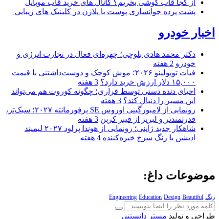
از کجا قاب گوشی بخریم؟ کانال های خرید قاب موبایل
پشت پرده جوانسازی پوست با پلاژن در کلینیک های زیبایی
اخبار خودرو
دکتر محمد هادی بلوچی؛ چهره‌ای فعال در تجارت انرژی و
خودرو
2 هفته
فیات توپولینو ۲۰۲۶؛ موش کوچک و دوست‌داشتنی با قیمت
۱۵,۰۰۰ دلار ارزش خرید دارد؟
3 هفته
احیای دنده دستی توسط فراری؛ چگونه کوروت هم می‌تواند
این مسیر را دنبال کند؟
3 هفته
رونمایی از لامبورگینی اوروس SE پرفورمانته ۲۰۲۷؛ سبک‌تر،
قدرتمندتر و لبریز از فیبر کربن
3 هفته
شاهکار جدید ژاپنی؛ رونمایی از هوندا پرلود ۲۰۲۷ لیمیتد
ادیشن با رنگ سرخ خیره‌کننده
4 هفته
موضوعات داغ:
رنگ
Beautiful
Design
Education
Engineering
طراحی و تولید
مستر دانستنی