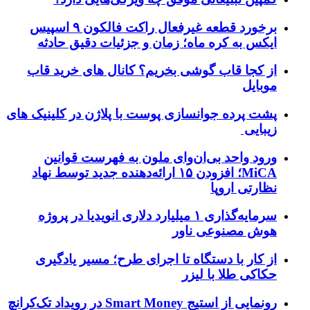
برخورد قطعه غیرفعال راکت فالکون ۹ اسپیس
ایکس به کره ماه؛ زمان و جزئیات دقیق حادثه
از کجا قاب گوشی بخریم؟ کانال های خرید قاب
موبایل
پشت پرده جوانسازی پوست با پلاژن در کلینیک های
زیبایی
ورود واحد بی‌ان‌وای ملون به فهرست قوانین
MiCA؛ افزودن ۱۵ ارائه‌دهنده جدید توسط نهاد
نظارتی اروپا
سرمایه‌گذاری ۱ میلیارد دلاری انویدیا در پروژه
هوش مصنوعی ناور
از کار با دستگاه تا اجرای طرح؛ مسیر یادگیری
حکاکی طلا با لیزر
رونمایی از استیج Smart Money در رویداد تک‌کرانچ