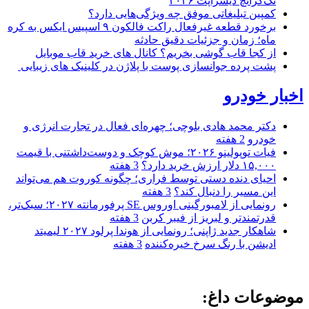
تک‌کرانچ دیسراپت ۲۰۲۶
کمپین تبلیغاتی موفق چه ویژگی‌هایی دارد؟
برخورد قطعه غیرفعال راکت فالکون ۹ اسپیس ایکس به کره
ماه؛ زمان و جزئیات دقیق حادثه
از کجا قاب گوشی بخریم؟ کانال های خرید قاب موبایل
پشت پرده جوانسازی پوست با پلاژن در کلینیک های زیبایی
اخبار خودرو
دکتر محمد هادی بلوچی؛ چهره‌ای فعال در تجارت انرژی و
خودرو
2 هفته
فیات توپولینو ۲۰۲۶؛ موش کوچک و دوست‌داشتنی با قیمت
۱۵,۰۰۰ دلار ارزش خرید دارد؟
3 هفته
احیای دنده دستی توسط فراری؛ چگونه کوروت هم می‌تواند
این مسیر را دنبال کند؟
3 هفته
رونمایی از لامبورگینی اوروس SE پرفورمانته ۲۰۲۷؛ سبک‌تر،
قدرتمندتر و لبریز از فیبر کربن
3 هفته
شاهکار جدید ژاپنی؛ رونمایی از هوندا پرلود ۲۰۲۷ لیمیتد
ادیشن با رنگ سرخ خیره‌کننده
3 هفته
موضوعات داغ: