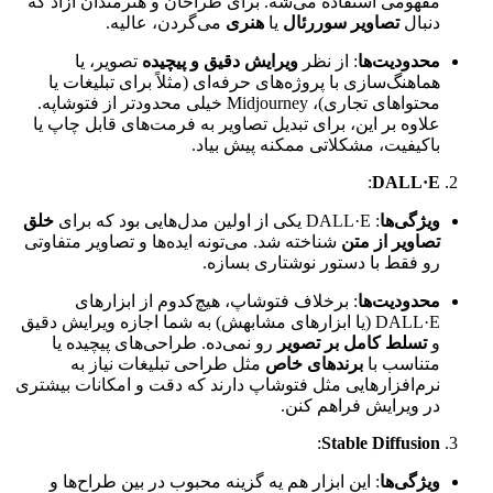
مفهومی استفاده می‌شه. برای طراحان و هنرمندان آزاد که
دنبال
تصاویر سوررئال
یا
هنری
می‌گردن، عالیه.
محدودیت‌ها
: از نظر
ویرایش دقیق و پیچیده
تصویر، یا
هماهنگ‌سازی با پروژه‌های حرفه‌ای (مثلاً برای تبلیغات یا
محتواهای تجاری)، Midjourney خیلی محدودتر از فتوشاپه.
علاوه بر این، برای تبدیل تصاویر به فرمت‌های قابل چاپ یا
باکیفیت، مشکلاتی ممکنه پیش بیاد.
:
DALL·E
ویژگی‌ها
: DALL·E یکی از اولین مدل‌هایی بود که برای
خلق
تصاویر از متن
شناخته شد. می‌تونه ایده‌ها و تصاویر متفاوتی
رو فقط با دستور نوشتاری بسازه.
محدودیت‌ها
: برخلاف فتوشاپ، هیچ‌کدوم از ابزارهای
DALL·E (یا ابزارهای مشابهش) به شما اجازه ویرایش دقیق
و
تسلط کامل بر تصویر
رو نمی‌ده. طراحی‌های پیچیده یا
متناسب با
برندهای خاص
مثل طراحی تبلیغات نیاز به
نرم‌افزارهایی مثل فتوشاپ دارند که دقت و امکانات بیشتری
در ویرایش فراهم کنن.
:
Stable Diffusion
ویژگی‌ها
: این ابزار هم یه گزینه محبوب در بین طراح‌ها و