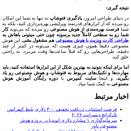
نتیجه گیری
:
در دنیای طراحی امروز،
یادگیری فتوشاپ
نه تنها به شما این امکان
رو می‌ده که از ابزارهای قدرتمند ویرایشی بهره‌برداری کنید، بلکه به
شما
فرصت بهره‌مندی از هوش مصنوعی
رو می‌ده که می‌تونه
کار
شما رو به سطحی کاملاً جدید برسونه چون حتی میتونی باهاش به
طراحی کارت ویزیت با هوش مصنوعی
هم مشغول بشی
. این هوش
مصنوعی دقیقاً همون چیزی هست که می‌تونه در کمتر از چند
دقیقه، طراحی‌هایی رو که قبلاً ساعت‌ها وقت می‌برد، به راحتی
خلق کنه.
اما برای اینکه بتونید به بهترین شکل از این ابزارها استفاده کنید، باید
مهارت‌ها و تکنیک‌های مربوط به فتوشاپ و هوش مصنوعی رو یاد
بگیرید
.
و اینجا
سایت کمپرس
با
دوره‌ رایگان آموزش هوش
مصنوعی
به کمک شما میاد.
اخبار مرتبط
فرصت استثنایی: دریافت تخفیف ۴۰۰ دلاری بلیط کنفرانس
تک‌کرانچ دیسراپت ۲۰۲۶
سرمایه‌گذاری ۱ میلیارد دلاری انویدیا در پروژه هوش
مصنوعی ناور