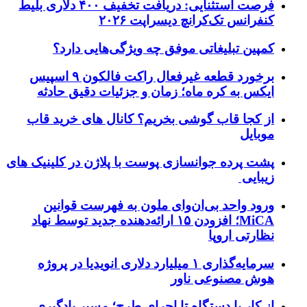
فرصت استثنایی: دریافت تخفیف ۴۰۰ دلاری بلیط
کنفرانس تک‌کرانچ دیسراپت ۲۰۲۶
کمپین تبلیغاتی موفق چه ویژگی‌هایی دارد؟
برخورد قطعه غیرفعال راکت فالکون ۹ اسپیس
ایکس به کره ماه؛ زمان و جزئیات دقیق حادثه
از کجا قاب گوشی بخریم؟ کانال های خرید قاب
موبایل
پشت پرده جوانسازی پوست با پلاژن در کلینیک های
زیبایی
ورود واحد بی‌ان‌وای ملون به فهرست قوانین
MiCA؛ افزودن ۱۵ ارائه‌دهنده جدید توسط نهاد
نظارتی اروپا
سرمایه‌گذاری ۱ میلیارد دلاری انویدیا در پروژه
هوش مصنوعی ناور
از کار با دستگاه تا اجرای طرح؛ مسیر یادگیری