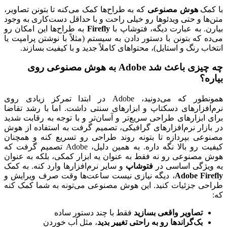
با کمک
هوش مصنوعی
که به طراح‌ها کمک می‌کنه تا بتونن تصاویر،
متن‌ها و حتی ویدئوها رو خیلی راحت و با حداقل دست‌کاری به وجود
بیارن. به عبارت دیگه، فتوشاپ با
Firefly
به طراح‌ها این امکان رو
می‌ده که بتونن با دستور دادن به سیستم (مثلاً با نوشتن پرامپت یا
انتخاب رنگ و استایل)، محتواهای کاملاً جدید و با کیفیت بسازند.
چه چیزی باعث شد Adobe به هوش مصنوعی روی
بیاره؟
همونطور که می‌دونید، Adobe در ابتدا تمرکز زیادی روی
نرم‌افزارهای دسکتاپ و ابزارهای سنتی داشت. اما با رشد تقاضا
برای ابزارهای طراحی سریع‌تر و آسان‌تر و با توجه به رقابت شدید
در بازار نرم‌افزارهای گرافیکی، تصمیم گرفت به استفاده از هوش
مصنوعی بپردازه تا بتونه روند طراحی رو تسریع کنه و همچنان
کیفیت رو بالا نگه داره. به همین دلیل، Adobe تصمیم گرفت که
هوش مصنوعی رو نه فقط به عنوان یه ابزار کمکی، بلکه به عنوان
یه ویژگی اساسی در
فتوشاپ
و سایر نرم‌افزارها وارد کنه. به کمک
Adobe Firefly
، دیگه نیازی نیست ساعت‌ها وقت صرف ویرایش و
طراحی جزئیات کنید. این هوش مصنوعی می‌تونه به شما کمک کنه
که:
تصاویر واقعی بسازید
فقط با چند دستور ساده
بک‌گراندها رو به راحتی تغییر بدید
، مثل آب خوردن