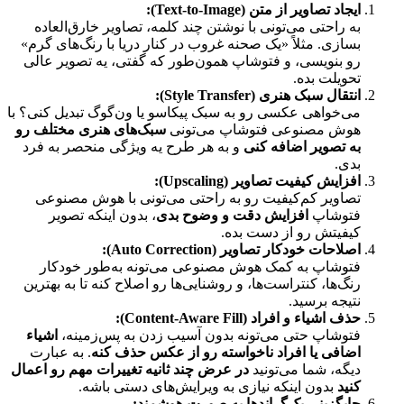
ایجاد تصاویر از متن
(Text-to-Image):
به راحتی می‌تونی با نوشتن چند کلمه، تصاویر خارق‌العاده
بسازی. مثلاً «یک صحنه غروب در کنار دریا با رنگ‌های گرم»
رو بنویسی، و فتوشاپ همون‌طور که گفتی، یه تصویر عالی
تحویلت بده.
انتقال سبک هنری
(Style Transfer):
می‌خواهی عکسی رو به سبک پیکاسو یا ون‌گوگ تبدیل کنی؟ با
هوش مصنوعی فتوشاپ می‌تونی
سبک‌های هنری مختلف رو
به تصویر اضافه کنی
و به هر طرح یه ویژگی منحصر به فرد
بدی.
افزایش کیفیت تصاویر
(Upscaling):
تصاویر کم‌کیفیت رو به راحتی می‌تونی با هوش مصنوعی
فتوشاپ
افزایش دقت و وضوح بدی
، بدون اینکه تصویر
کیفیتش رو از دست بده.
اصلاحات خودکار تصاویر
(Auto Correction):
فتوشاپ به کمک هوش مصنوعی می‌تونه به‌طور خودکار
رنگ‌ها، کنتراست‌ها، و روشنایی‌ها رو اصلاح کنه تا به بهترین
نتیجه برسید.
حذف اشیاء و افراد
(Content-Aware Fill):
فتوشاپ حتی می‌تونه بدون آسیب زدن به پس‌زمینه،
اشیاء
اضافی یا افراد ناخواسته رو از عکس حذف کنه
. به عبارت
دیگه، شما می‌تونید
در عرض چند ثانیه تغییرات مهم رو اعمال
کنید
بدون اینکه نیازی به ویرایش‌های دستی باشه.
جایگزینی بک‌گراندها به صورت هوشمند
: