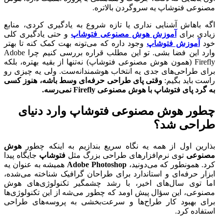
مصنوعی فتوشاپ یه سروگردن بالاتره.
اگه باهاش آشنایی نداری یا تازه شروع به یادگیری کردی، منابع
زیادی برای
آموزش هوش مصنوعی فتوشاپ
و حتی یادگیری کلی
خود
آموزش فتوشاپ
وجود داره که می‌تونه بهت کمک کنه تا بهتر
وارد این فضا بشی. تو این مطلب قراره بررسی کنیم چرا Adobe
Firefly (همون هوش مصنوعی فتوشاپ) نه‌تنها از بقیه بهتره، بلکه
برای طراحی‌های جدی یه انتخاب هوشمندانه‌ست. ولی یه چیزی رو
راست باید بگیم:
وقتی پای طراحی حرفه‌ای وسط باشه، هنوز کسی
به گرد پای فتوشاپ با هوش مصنوعی
Firefly
نمی‌رسه
.
چطور هوش مصنوعی فتوشاپ وارد دنیای
طراحی شد؟
بذارین اول از همه یه نگاه سریع بندازیم به اینکه چطور
هوش
مصنوعی
توی نرم‌افزارهای طراحی بزرگ مثل
فتوشاپ
جایگاه پیدا
کرد. همونطور که می‌دونید،
Adobe Photoshop
همیشه به عنوان یه
ابزار حرفه‌ای و استاندارد برای طراحان گرافیک شناخته می‌شده،
اما توی سال‌های اخیر، با رشد چشمگیر تکنولوژی‌های هوش
مصنوعی، این سؤال پیش اومد که چطور می‌شه از این تکنولوژی‌ها
برای بهبود کار طراح‌ها و سرعت‌بخشی به پروسه‌های طراحی
استفاده کرد.