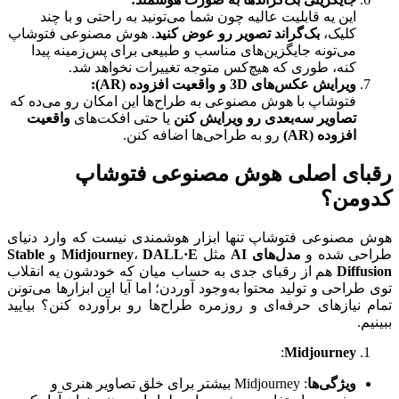
این یه قابلیت عالیه چون شما می‌تونید به راحتی و با چند
کلیک،
بک‌گراند تصویر رو عوض کنید
. هوش مصنوعی فتوشاپ
می‌تونه جایگزین‌های مناسب و طبیعی برای پس‌زمینه پیدا
کنه، طوری که هیچ‌کس متوجه تغییرات نخواهد شد.
ویرایش عکس‌های
3D
و واقعیت افزوده
(AR):
فتوشاپ با هوش مصنوعی به طراح‌ها این امکان رو می‌ده که
تصاویر سه‌بعدی رو ویرایش کنن
یا حتی افکت‌های
واقعیت
افزوده
(AR)
رو به طراحی‌ها اضافه کنن.
رقبای اصلی هوش مصنوعی فتوشاپ
کدومن؟
هوش مصنوعی فتوشاپ تنها ابزار هوشمندی نیست که وارد دنیای
طراحی شده و
مدل‌های
AI
مثل
DALL·E
،
Midjourney
و
Stable
Diffusion
هم از رقبای جدی به حساب میان که خودشون یه انقلاب
توی طراحی و تولید محتوا به‌وجود آوردن؛ اما آیا این ابزارها می‌تونن
تمام نیازهای حرفه‌ای و روزمره طراح‌ها رو برآورده کنن؟ بیایید
ببینیم.
:
Midjourney
ویژگی‌ها
: Midjourney بیشتر برای خلق تصاویر هنری و