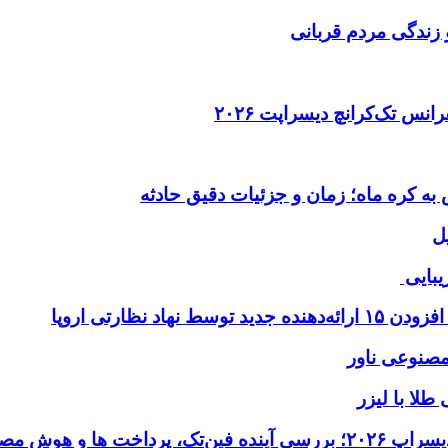
 زندگی مردم قربانی
ل
یبایی
طلا با لیزر