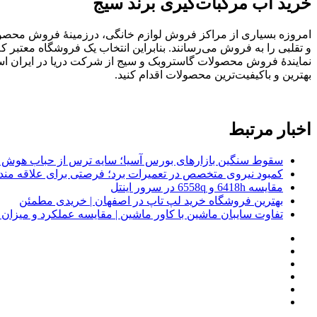
خرید آب مرکبات‌گیری برند سیج
امروزه بسیاری از مراکز فروش لوازم خانگی، درزمینهٔ فروش محصولات 
و تقلبی را به فروش می‌رسانند. بنابراین انتخاب یک فروشگاه معتبر ک
نمایندهٔ فروش محصولات گاستروبک و سیج از شرکت دریا در ایران اس
بهترین و باکیفیت‌ترین محصولات اقدام کنید.
اخبار مرتبط
سقوط سنگین بازارهای بورس آسیا؛ سایه ترس از حباب هوش 
کمبود نیروی متخصص در تعمیرات برد؛ فرصتی برای علاقه ‌مند
مقایسه 6418h و 6558q در سرور اینتل
بهترین فروشگاه خرید لپ تاپ در اصفهان | خریدی مطمئن
تفاوت سایبان ماشین با کاور ماشین | مقایسه عملکرد و میزا