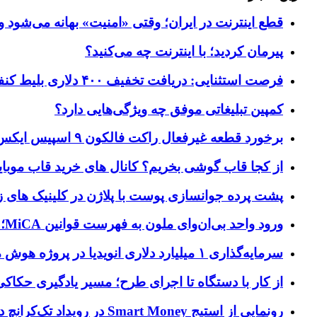
قطع اینترنت در ایران؛ وقتی «امنیت» بهانه می‌شود و
پیرمان کردید؛ با اینترنت چه می‌کنید؟
فرصت استثنایی: دریافت تخفیف ۴۰۰ دلاری بلیط کنفرانس تک‌کرانچ دیسراپت ۲۰۲۶
کمپین تبلیغاتی موفق چه ویژگی‌هایی دارد؟
برخورد قطعه غیرفعال راکت فالکون ۹ اسپیس ایکس به کره ماه؛ زمان و جزئیات دقیق حادثه
از کجا قاب گوشی بخریم؟ کانال های خرید قاب موبای
پشت پرده جوانسازی پوست با پلاژن در کلینیک های ز
ورود واحد بی‌ان‌وای ملون به فهرست قوانین MiCA؛ افزودن ۱۵ ارائه‌دهنده جدید توسط نهاد نظارتی اروپا
سرمایه‌گذاری ۱ میلیارد دلاری انویدیا در پروژه هوش مصنوعی ناور
از کار با دستگاه تا اجرای طرح؛ مسیر یادگیری حکاکی 
رونمایی از استیج Smart Money در رویداد تک‌کرانچ دیسراپ ۲۰۲۶؛ بررسی آینده فین‌تک، پرداخت‌ ها و هوش مصنوعی