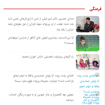
فرهنگی
صدای تحسین دکتر امیر فیلی از لندن تا ژورنال‌های علمی دنیا
بلند شده؛ غفلت از او می‌تواند نمونه تازه‌ای از فرار مغزهای نخبه
ایرانی را رقم بزند
آیا می‌دانستید، بیشترین قبولی های کنکور از مدارس تیزهوشان
هستند؟!
راه کارهای پیشرفت تحصیلی دانش اموزان ضعیف
افشای پشت پرده: آیا پژمان جمشیدی واقعاً به اتهام تجاوز
بازداشت شده؟ جزئیات محرمانه پرونده فوق‌ستاره سینما!
معرفی بچه کلاهبردار و مادر عمومی او به صورت رایگان خدمات
میدهند