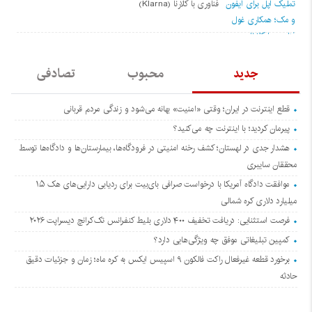
فناوری با کلارنا (Klarna)
جدید
محبوب
تصادفی
قطع اینترنت در ایران؛ وقتی «امنیت» بهانه می‌شود و زندگی مردم قربانی
پیرمان کردید؛ با اینترنت چه می‌کنید؟
هشدار جدی در لهستان؛ کشف رخنه امنیتی در فرودگاه‌ها، بیمارستان‌ها و دادگاه‌ها توسط
محققان سایبری
موافقت دادگاه آمریکا با درخواست صرافی بای‌بیت برای ردیابی دارایی‌های هک ۱.۵
میلیارد دلاری کره شمالی
فرصت استثنایی: دریافت تخفیف ۴۰۰ دلاری بلیط کنفرانس تک‌کرانچ دیسراپت ۲۰۲۶
کمپین تبلیغاتی موفق چه ویژگی‌هایی دارد؟
برخورد قطعه غیرفعال راکت فالکون ۹ اسپیس ایکس به کره ماه؛ زمان و جزئیات دقیق
حادثه