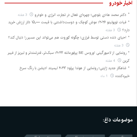
اخبار خودرو
دکتر محمد هادی بلوچی؛ چهره‌ای فعال در تجارت انرژی و خودرو
3 هفته
فیات توپولینو ۲۰۲۶؛ موش کوچک و دوست‌داشتنی با قیمت ۱۵,۰۰۰ دلار ارزش خرید
دارد؟
3 هفته
احیای دنده دستی توسط فراری؛ چگونه کوروت هم می‌تواند این مسیر را دنبال کند؟
3 هفته
رونمایی از لامبورگینی اوروس SE پرفورمانته ۲۰۲۷؛ سبک‌تر، قدرتمندتر و لبریز از فیبر
کربن
4 هفته
شاهکار جدید ژاپنی؛ رونمایی از هوندا پرلود ۲۰۲۷ لیمیتد ادیشن با رنگ سرخ
خیره‌کننده
1 ماه
موضوعات داغ: