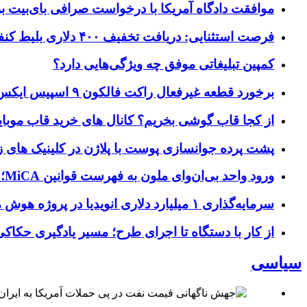
موافقت دادگاه آمریکا با درخواست صرافی بای‌بیت برای ردیابی دارایی‌ه
فرصت استثنایی: دریافت تخفیف ۴۰۰ دلاری بلیط کنفرانس تک‌کرانچ دیسراپت ۲۰۲۶
کمپین تبلیغاتی موفق چه ویژگی‌هایی دارد؟
برخورد قطعه غیرفعال راکت فالکون ۹ اسپیس ایکس به کره ماه؛ زمان و جزئیات دقیق حادثه
از کجا قاب گوشی بخریم؟ کانال های خرید قاب موبای
پشت پرده جوانسازی پوست با پلاژن در کلینیک های ز
ورود واحد بی‌ان‌وای ملون به فهرست قوانین MiCA؛ افزودن ۱۵ ارائه‌دهنده جدید توسط نهاد نظارتی اروپا
سرمایه‌گذاری ۱ میلیارد دلاری انویدیا در پروژه هوش مصنوعی ناور
از کار با دستگاه تا اجرای طرح؛ مسیر یادگیری حکاکی 
سیاسی