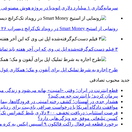
سرمایه‌گذاری ۱ میلیارد دلاری انویدیا در پروژه هوش مصنوعی ناور
رونمایی از استیج Smart Money در رویداد تک‌کرانچ دیسراپ ۲۰۲۶؛ بررسی آینده فین‌تک، پرداخت‌ ها و هوش مصنوعی
۳ فیلم دست‌کم‌گرفته‌شده اپل تی وی که این آخر هفته باید تماشا کنید
طرح اجاره به شرط تملیک اپل برای آیفون و مک؛ همکاری غول فناوری ب
جدید
محبوب
تصادفی
قطع اینترنت در ایران؛ وقتی «امنیت» بهانه می‌شود و زندگی مر
پیرمان کردید؛ با اینترنت چه می‌کنید؟
هشدار جدی در لهستان؛ کشف رخنه امنیتی در فرودگاه‌ها، بیمار
موافقت دادگاه آمریکا با درخواست صرافی بای‌بیت برای ردیابی دارایی‌های هک ۱.۵ میل
فرصت استثنایی: دریافت تخفیف ۴۰۰ دلاری بلیط کنفرانس تک‌کرانچ دیسراپت ۲۰۲۶
کمپین تبلیغاتی موفق چه ویژگی‌هایی دارد؟
برخورد قطعه غیرفعال راکت فالکون ۹ اسپیس ایکس به کره ماه؛ زمان و جزئیات دقیق حادثه