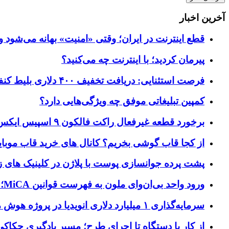
آخرین اخبار
قطع اینترنت در ایران؛ وقتی «امنیت» بهانه می‌شود و
پیرمان کردید؛ با اینترنت چه می‌کنید؟
فرصت استثنایی: دریافت تخفیف ۴۰۰ دلاری بلیط کنفرانس تک‌کرانچ دیسراپت ۲۰۲۶
کمپین تبلیغاتی موفق چه ویژگی‌هایی دارد؟
برخورد قطعه غیرفعال راکت فالکون ۹ اسپیس ایکس به کره ماه؛ زمان و جزئیات دقیق حادثه
از کجا قاب گوشی بخریم؟ کانال های خرید قاب موبای
پشت پرده جوانسازی پوست با پلاژن در کلینیک های ز
ورود واحد بی‌ان‌وای ملون به فهرست قوانین MiCA؛ افزودن ۱۵ ارائه‌دهنده جدید توسط نهاد نظارتی اروپا
سرمایه‌گذاری ۱ میلیارد دلاری انویدیا در پروژه هوش مصنوعی ناور
از کار با دستگاه تا اجرای طرح؛ مسیر یادگیری حکاکی 