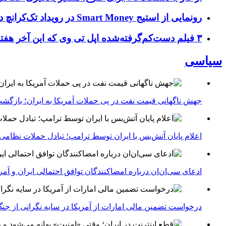
رونمایی از استیج Smart Money در رویداد تک‌کرانچ دیسراپ ۲۰۲۶؛ بررسی آینده فین‌تک، پرداخت‌ ها و هوش مصنوعی
۳ فیلم دست‌کم‌گرفته‌شده اپل تی وی که این آخر هفته باید تماشا کنید
سیاسی
جهش ناگهانی قیمت نفت در پی حملات آمریکا به ایران؛ بازگشت
اعلام پایان آتش‌بس با ایران توسط ترامپ؛ تبادل حملات نظامی
ادعای سی‌ان‌ان درباره امضاکنندگان توافق احتمالی ایران و آمر
درخواست تضمین مالی امارات از آمریکا در سایه نگرانی از جنگ 