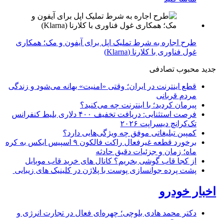
طرح اجاره به شرط تملیک اپل برای آیفون و مک؛ همکاری
غول فناوری با کلارنا (Klarna)
جدید
محبوب
تصادفی
قطع اینترنت در ایران؛ وقتی «امنیت» بهانه می‌شود و زندگی
مردم قربانی
پیرمان کردید؛ با اینترنت چه می‌کنید؟
فرصت استثنایی: دریافت تخفیف ۴۰۰ دلاری بلیط کنفرانس
تک‌کرانچ دیسراپت ۲۰۲۶
کمپین تبلیغاتی موفق چه ویژگی‌هایی دارد؟
برخورد قطعه غیرفعال راکت فالکون ۹ اسپیس ایکس به کره
ماه؛ زمان و جزئیات دقیق حادثه
از کجا قاب گوشی بخریم؟ کانال های خرید قاب موبایل
پشت پرده جوانسازی پوست با پلاژن در کلینیک های زیبایی
اخبار خودرو
دکتر محمد هادی بلوچی؛ چهره‌ای فعال در تجارت انرژی و