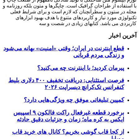
با استفاده از طراحان گرافیک است. چاپگرها و متون بلکه روزنامه و
مجله در ستون و سطرآنچنان که لازم است و برای شرایط فعلی
تکنولوژی مورد نیاز و کاربردهای متنوع با هدف بهبود ابزارهای
کاربردی می باشد. کتابهای زیادی در شصت و سه
آخرین اخبار
قطع اینترنت در ایران؛ وقتی «امنیت» بهانه می‌شود
و زندگی مردم قربانی
پیرمان کردید؛ با اینترنت چه می‌کنید؟
فرصت استثنایی: دریافت تخفیف ۴۰۰ دلاری بلیط
کنفرانس تک‌کرانچ دیسراپت ۲۰۲۶
کمپین تبلیغاتی موفق چه ویژگی‌هایی دارد؟
برخورد قطعه غیرفعال راکت فالکون ۹ اسپیس
ایکس به کره ماه؛ زمان و جزئیات دقیق حادثه
از کجا قاب گوشی بخریم؟ کانال های خرید قاب
موبایل