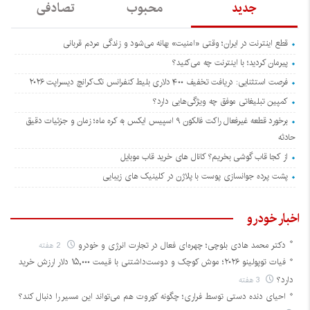
جدید
محبوب
تصادفی
قطع اینترنت در ایران؛ وقتی «امنیت» بهانه می‌شود و زندگی مردم قربانی
پیرمان کردید؛ با اینترنت چه می‌کنید؟
فرصت استثنایی: دریافت تخفیف ۴۰۰ دلاری بلیط کنفرانس تک‌کرانچ دیسراپت ۲۰۲۶
کمپین تبلیغاتی موفق چه ویژگی‌هایی دارد؟
برخورد قطعه غیرفعال راکت فالکون ۹ اسپیس ایکس به کره ماه؛ زمان و جزئیات دقیق
حادثه
از کجا قاب گوشی بخریم؟ کانال های خرید قاب موبایل
پشت پرده جوانسازی پوست با پلاژن در کلینیک های زیبایی
اخبار خودرو
دکتر محمد هادی بلوچی؛ چهره‌ای فعال در تجارت انرژی و خودرو
2 هفته
فیات توپولینو ۲۰۲۶؛ موش کوچک و دوست‌داشتنی با قیمت ۱۵,۰۰۰ دلار ارزش خرید
دارد؟
3 هفته
احیای دنده دستی توسط فراری؛ چگونه کوروت هم می‌تواند این مسیر را دنبال کند؟