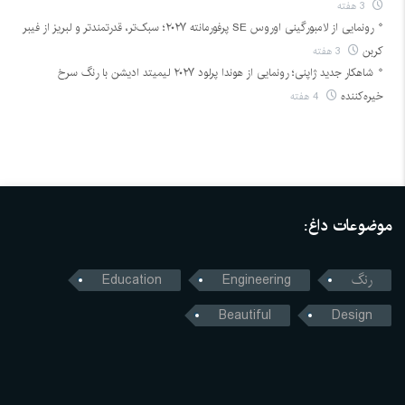
3 هفته
رونمایی از لامبورگینی اوروس SE پرفورمانته ۲۰۲۷؛ سبک‌تر، قدرتمندتر و لبریز از فیبر
کربن
3 هفته
شاهکار جدید ژاپنی؛ رونمایی از هوندا پرلود ۲۰۲۷ لیمیتد ادیشن با رنگ سرخ
خیره‌کننده
4 هفته
موضوعات داغ:
رنگ
Engineering
Education
Beautiful
Design