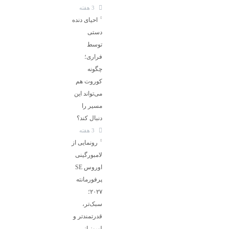
3 هفته
احیای دنده
دستی
توسط
فراری؛
چگونه
کوروت هم
می‌تواند این
مسیر را
دنبال کند؟
3 هفته
رونمایی از
لامبورگینی
اوروس SE
پرفورمانته
۲۰۲۷؛
سبک‌تر،
قدرتمندتر و
لبریز از