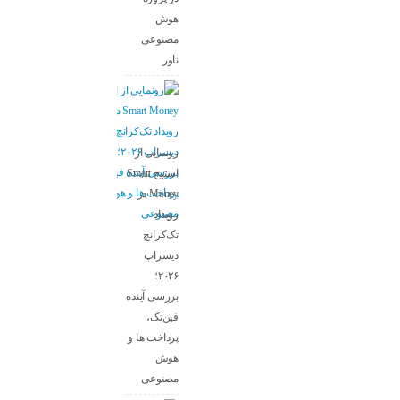
هوش
مصنوعی
ناور
رونمایی از
استیج Smart
Money در
رویداد
تک‌کرانچ
دیسراپ
۲۰۲۶؛
بررسی آینده
فین‌تک،
پرداخت‌ ها و
هوش
مصنوعی