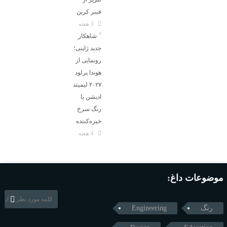
فیبر کربن
3 هفته
شاهکار
جدید ژاپنی؛
رونمایی از
هوندا پرلود
۲۰۲۷ لیمیتد
ادیشن با
رنگ سرخ
خیره‌کننده
4 هفته
موضوعات داغ:
رنگ
Engineering