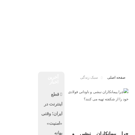
درباره ما
تماس با ما
پنجشنبه, ۱۵ مرداد , ۱۴۰۵
اخبار فناوری
اخبار شرکت ها
اخبار موبایل
کسب و کار
هوش مصنوعی
ارز دیجیتال
آخرین
صفحه اصلی
سبک زندگی
اخبار
قطع
اینترنت در
ایران؛ وقتی
«امنیت»
بهانه
چرا پیمانکاران نبشی و