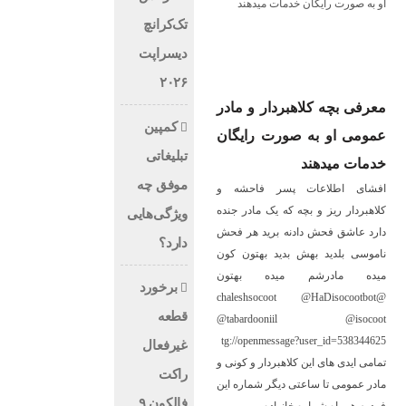
تک‌کرانچ
دیسراپت
۲۰۲۶
معرفی بچه کلاهبردار و مادر
کمپین
عمومی او به صورت رایگان
تبلیغاتی
خدمات میدهند
موفق چه
افشای اطلاعات پسر فاحشه و
کلاهبردار ریز و بچه که یک مادر جنده
ویژگی‌هایی
دارد عاشق فحش دادنه برید هر فحش
دارد؟
ناموسی بلدید بهش بدید بهتون کون
میده مادرشم میده بهتون
برخورد
@chaleshsocoot @HaDisocootbot
قطعه
@tabardooniil @isocoot
tg://openmessage?user_id=538344625
غیرفعال
تمامی ایدی های این کلاهبردار و کونی و
راکت
مادر عمومی تا ساعتی دیگر شماره این
فالکون ۹