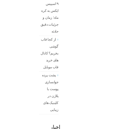
۹ اسپیس
ایکس به کره
ماه؛ زمان و
جزئیات دقیق
حادثه
از کجا قاب
گوشی
بخریم؟ کانال
های خرید
قاب موبایل
پشت پرده
جوانسازی
پوست با
پلاژن در
کلینیک های
زیبایی
اخبار