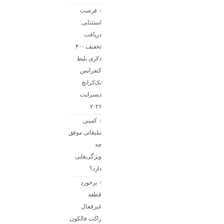
فرصت
استثنایی:
دریافت
تخفیف ۴۰۰
دلاری بلیط
کنفرانس
تک‌کرانچ
دیسراپت
۲۰۲۶
کمپین
تبلیغاتی موفق
چه
ویژگی‌هایی
دارد؟
برخورد
قطعه
غیرفعال
راکت فالکون