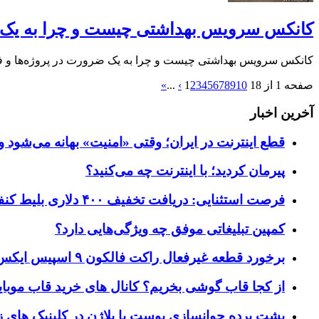
کانکس سرویس بهداشتی چیست و چرا به یک 
کانکس سرویس بهداشتی چیست و چرا به یک ضرورت در پروژه‌ها و 
صفحه 1 از 18
10
9
8
7
6
5
4
3
2
1
›
...
»
آخرین اخبار
قطع اینترنت در ایران؛ وقتی «امنیت» بهانه می‌شود و
پیرمان کردید؛ با اینترنت چه می‌کنید؟
فرصت استثنایی: دریافت تخفیف ۴۰۰ دلاری بلیط کنفرانس تک‌کرانچ دیسراپت ۲۰۲۶
کمپین تبلیغاتی موفق چه ویژگی‌هایی دارد؟
برخورد قطعه غیرفعال راکت فالکون ۹ اسپیس ایکس به کره ماه؛ زمان و جزئیات دقیق حادثه
از کجا قاب گوشی بخریم؟ کانال های خرید قاب موبای
پشت پرده جوانسازی پوست با پلاژن در کلینیک های ز