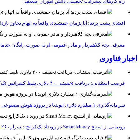
راه کارهای پیشرفت تحصیلی دانش اموزان ضعیف
افشای پشت پرده: آیا پژمان جمشیدی واقعاً به اتهام تجاوز با
معرفی بچه کلاهبردار و مادر عمومی او به صورت رایگان خدما
اخبار فناوری
فرصت استثنایی: دریافت تخفیف ۴۰۰ دلاری بلیط کنفرانس تک‌کرانچ دیسراپت ۲۰۲۶
سرمایه‌گذاری ۱ میلیارد دلاری انویدیا در پروژه هوش مصنوعی ناور
رونمایی از استیج Smart Money در رویداد تک‌کرانچ دیسراپ ۲۰۲۶؛ بررسی آینده فین‌تک، پرداخت‌ ها و هوش مصنوعی