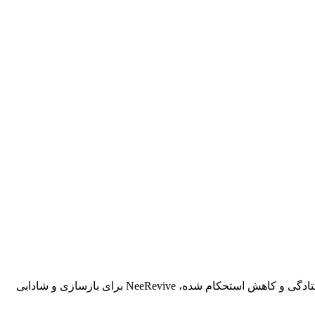
راز جوانسازی موفق با پلاژن فقط در دستگاه نیست؛ انتخاب کیت مناسب هم به همان اندازه مهم است. اگر پوست شما دچار خطوط ریز، افتادگی و کاهش استحکام شده، NeeRevive برای بازسازی و شادابی