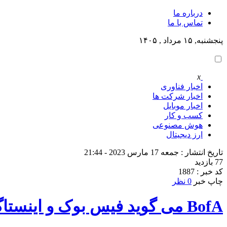
درباره ما
تماس با ما
پنجشنبه, ۱۵ مرداد , ۱۴۰۵
x
اخبار فناوری
اخبار شرکت ها
اخبار موبایل
کسب و کار
هوش مصنوعی
ارز دیجیتال
تاریخ انتشار : جمعه 17 مارس 2023 - 21:44
77 بازدید
کد خبر : 1887
چاپ خبر
0 نظر
BofA می گوید فیس بوک و اینستاگرام تا اوایل سال 2024 می توانند 12 میلیون مشترک پرداخت کنند