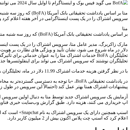
سرویس اشتراک را در یک پست اینستاگرامی در آخر هفته اعلام کرد و
متا
بر اساس یادداشت تحقیقاتی بانک آمریکا (BoFA) که روز سه شنبه منتشر شد، سرویس اشتراک جدید Verified می تواند تا سال 2024 نزدیک به 12 میلیون مشترک داشته باشد.
دلار در ماه شروع می شود، نشان تأیید و ویژگی های نظارت بر هویت و 
تحلیلگران BoFA خدمات اشتراک متا را به عنوان خدماتی ب
تحلیلگران نوشتند که سرویس اشتراک می تواند برای اینفلوئنسرها جذاب ب
با در نظر گرفتن هزینه خدمات اشتراک 11.99 دلار در ماه، تحلیلگران BoFA گفتند که متا می تواند 1.7 میلیارد دلار “در سال 2024 درآمد پر حاشیه” ایجاد کند.
در یادداشت تحقیقاتی BoFA، «با توجه به دسترس
پیشنهادات اشتراک همتا بهتر عمل کند (احتمالاً این سرویس در طول زم
اپ خریداری می کنند، هزینه دارد. طبق گزارش وب‌سایت خبری فناوری The Information، این سرویس نزدیک به 300000 مشترک در سراسر جهان
اعلام کرد که اسنپ چت پلاس اکنون بیش از 2 میلیون کاربر دارد.