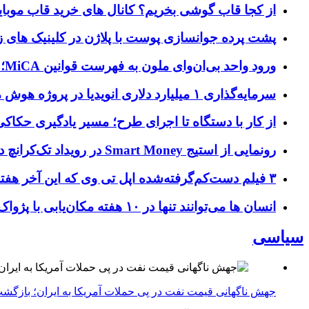
از کجا قاب گوشی بخریم؟ کانال های خرید قاب موبای
پشت پرده جوانسازی پوست با پلاژن در کلینیک های ز
ورود واحد بی‌ان‌وای ملون به فهرست قوانین MiCA؛ افزودن ۱۵ ارائه‌دهنده جدید توسط نهاد نظارتی اروپا
سرمایه‌گذاری ۱ میلیارد دلاری انویدیا در پروژه هوش مصنوعی ناور
از کار با دستگاه تا اجرای طرح؛ مسیر یادگیری حکاکی 
رونمایی از استیج Smart Money در رویداد تک‌کرانچ دیسراپ ۲۰۲۶؛ بررسی آینده فین‌تک، پرداخت‌ ها و هوش مصنوعی
۳ فیلم دست‌کم‌گرفته‌شده اپل تی وی که این آخر هفته باید تماشا کنید
انسان‌ ها می‌توانند تنها در ۱۰ هفته مکان‌یابی با پژواک را بیاموزند؛ کشف بازسیم‌کشی و تغییر ساختار مغز با مکان‌یابی صوتی
سیاسی
جهش ناگهانی قیمت نفت در پی حملات آمریکا به ایران؛ بازگشت