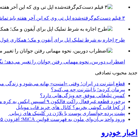
۳ فیلم دست‌کم‌گرفته‌شده اپل تی وی که این آخر هفته باید تماشا کنید
طرح اجاره به شرط تملیک اپل برای آیفون و مک؛ همکاری غول فناوری ب
اضطراب دوربین، نحوه مهمانی رفتن جوانان را تغییر می‌دهد؛ نگرانی نسل Z از عکاسی و فیلم‌
جدید
محبوب
تصادفی
قطع اینترنت در ایران؛ وقتی «امنیت» بهانه می‌شود و زندگی مر
پیرمان کردید؛ با اینترنت چه می‌کنید؟
کمپین تبلیغاتی موفق چه ویژگی‌هایی دارد؟
برخورد قطعه غیرفعال راکت فالکون ۹ اسپیس ایکس به کره ماه؛ زمان و جزئیات دقیق حادثه
از کجا قاب گوشی بخریم؟ کانال های خرید قاب موبایل
پشت پرده جوانسازی پوست با پلاژن در کلینیک های زیبایی
ورود واحد بی‌ان‌وای ملون به فهرست قوانین MiCA؛ افزودن ۱۵ ارائه‌دهنده جدید توسط نهاد نظارتی اروپا
اخبار خودرو