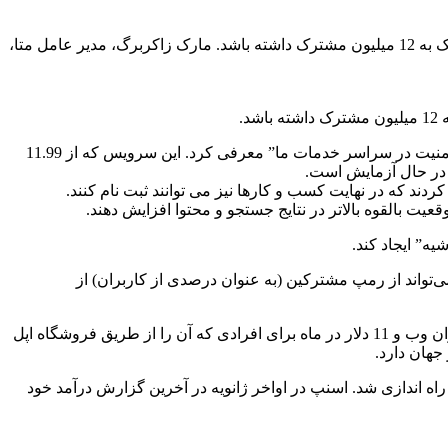
متا بر اساس یادداشت تحقیقاتی بانک آمریکا (BoFA) که روز سه شنبه منتشر شد، سرویس اشتراک جدید Verified می تواند تا سال 2024 نزدیک به 12 میلیون مشترک داشته باشد. مارک زاکربرگ، مدیر عامل متا،
مارک زاکربرگ، مدیر عامل متا، سرویس اشتراک را در یک پست اینستاگرامی در آخر هفته اعلام کرد و آن را راهی برای افزایش “اصالت و امنیت در سراسر خدمات ما” معرفی کرد. این سرویس که از 11.99
د در حال آزمایش است.
 کردند که در نهایت کسب و کارها نیز می توانند ثبت نام کنند.
عیت بالقوه بالاتر در نتایج جستجو و محتوا افزایش دهند.
ه متا می‌تواند از رمپ مشترکین (به عنوان درصدی از کاربران) از
آزمایش یک سرویس اشتراک جدید توسط متا به دنبال اولین سرویس اشتراک آبی توییتر در ماه دسامبر انجام شد که 8 دلار در ماه برای کاربران وب و 11 دلار در ماه برای افرادی که آن را از طریق فروشگاه اپل
شتراک به نام Snapchat+ است که این سرویس پیام رسان اجتماعی در ماه ژوئن با قیمت 3.99 دلار در ماه راه اندازی شد. اسنپ در اواخر ژانویه در آخرین گزارش درآمد خود