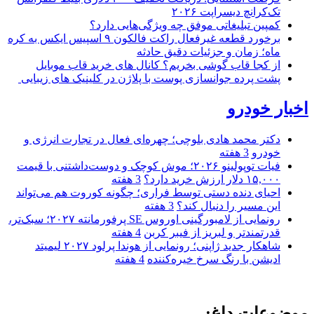
تک‌کرانچ دیسراپت ۲۰۲۶
کمپین تبلیغاتی موفق چه ویژگی‌هایی دارد؟
برخورد قطعه غیرفعال راکت فالکون ۹ اسپیس ایکس به کره
ماه؛ زمان و جزئیات دقیق حادثه
از کجا قاب گوشی بخریم؟ کانال های خرید قاب موبایل
پشت پرده جوانسازی پوست با پلاژن در کلینیک های زیبایی
اخبار خودرو
دکتر محمد هادی بلوچی؛ چهره‌ای فعال در تجارت انرژی و
خودرو
3 هفته
فیات توپولینو ۲۰۲۶؛ موش کوچک و دوست‌داشتنی با قیمت
۱۵,۰۰۰ دلار ارزش خرید دارد؟
3 هفته
احیای دنده دستی توسط فراری؛ چگونه کوروت هم می‌تواند
این مسیر را دنبال کند؟
3 هفته
رونمایی از لامبورگینی اوروس SE پرفورمانته ۲۰۲۷؛ سبک‌تر،
قدرتمندتر و لبریز از فیبر کربن
4 هفته
شاهکار جدید ژاپنی؛ رونمایی از هوندا پرلود ۲۰۲۷ لیمیتد
ادیشن با رنگ سرخ خیره‌کننده
4 هفته
موضوعات داغ: