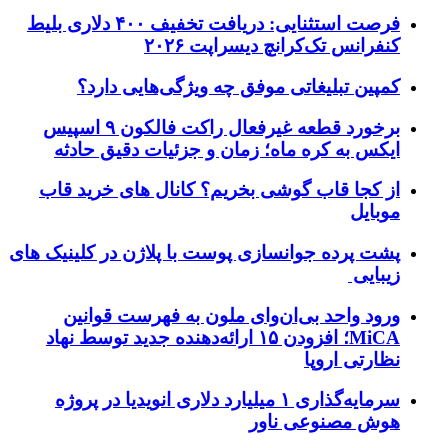
فرصت استثنایی: دریافت تخفیف ۴۰۰ دلاری بلیط
کنفرانس تک‌کرانچ دیسراپت ۲۰۲۶
کمپین تبلیغاتی موفق چه ویژگی‌هایی دارد؟
برخورد قطعه غیرفعال راکت فالکون ۹ اسپیس
ایکس به کره ماه؛ زمان و جزئیات دقیق حادثه
از کجا قاب گوشی بخریم؟ کانال های خرید قاب
موبایل
پشت پرده جوانسازی پوست با پلاژن در کلینیک های
زیبایی
ورود واحد بی‌ان‌وای ملون به فهرست قوانین
MiCA؛ افزودن ۱۵ ارائه‌دهنده جدید توسط نهاد
نظارتی اروپا
سرمایه‌گذاری ۱ میلیارد دلاری انویدیا در پروژه
هوش مصنوعی ناور