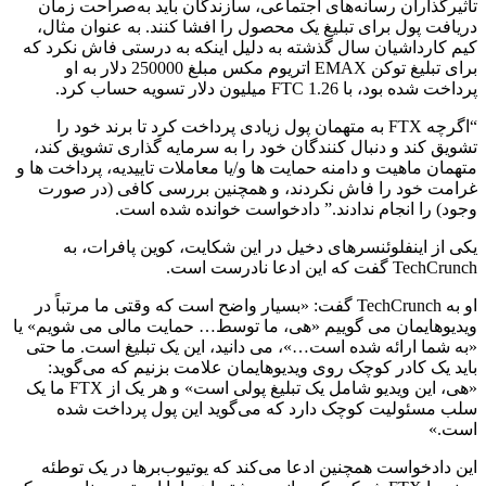
تأثیرگذاران رسانه‌های اجتماعی، سازندگان باید به‌صراحت زمان
دریافت پول برای تبلیغ یک محصول را افشا کنند. به عنوان مثال،
کیم کارداشیان سال گذشته به دلیل اینکه به درستی فاش نکرد که
برای تبلیغ توکن EMAX اتریوم مکس مبلغ 250000 دلار به او
پرداخت شده بود، با FTC 1.26 میلیون دلار تسویه حساب کرد.
“اگرچه FTX به متهمان پول زیادی پرداخت کرد تا برند خود را
تشویق کند و دنبال کنندگان خود را به سرمایه گذاری تشویق کند،
متهمان ماهیت و دامنه حمایت ها و/یا معاملات تاییدیه، پرداخت ها و
غرامت خود را فاش نکردند، و همچنین بررسی کافی (در صورت
وجود) را انجام ندادند.” دادخواست خوانده شده است.
یکی از اینفلوئنسرهای دخیل در این شکایت، کوین پافرات، به
TechCrunch گفت که این ادعا نادرست است.
او به TechCrunch گفت: «بسیار واضح است که وقتی ما مرتباً در
ویدیوهایمان می گوییم «هی، ما توسط… حمایت مالی می شویم» یا
«به شما ارائه شده است…»، می دانید، این یک تبلیغ است. ما حتی
باید یک کادر کوچک روی ویدیوهایمان علامت بزنیم که می‌گوید:
«هی، این ویدیو شامل یک تبلیغ پولی است» و هر یک از FTX ما یک
سلب مسئولیت کوچک دارد که می‌گوید این پول پرداخت شده
است.»
این دادخواست همچنین ادعا می‌کند که یوتیوب‌برها در یک توطئه