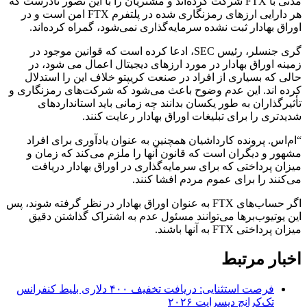
مدنی با FTX شرکت کرده‌اند و مشتریان را با این تصور نادرست که
هر دارایی ارزهای رمزنگاری شده در پلتفرم FTX امن است و در
اوراق بهادار ثبت نشده سرمایه‌گذاری نمی‌شود، گمراه کرده‌اند.
گری جنسلر، رئیس SEC، ادعا کرده است که قوانین موجود در
زمینه اوراق بهادار در مورد ارزهای دیجیتال اعمال می شود، در
حالی که بسیاری از افراد در صنعت کریپتو خلاف این را استدلال
کرده اند. این عدم وضوح باعث می‌شود که شرکت‌های رمزنگاری و
تأثیرگذاران به طور یکسان بدانند چه زمانی باید استانداردهای
شدیدتری را برای تبلیغات اوراق بهادار رعایت کنند.
“ام‌اس. پرونده کارداشیان همچنین به عنوان یادآوری برای افراد
مشهور و دیگران است که قانون آنها را ملزم می‌کند که زمان و
میزان پرداختی که برای سرمایه‌گذاری در اوراق بهادار دریافت
می‌کنند را برای عموم مردم افشا کنند.
اگر حساب‌های FTX به عنوان اوراق بهادار در نظر گرفته شوند، پس
این یوتیوب‌برها می‌توانند مسئول عدم به اشتراک گذاشتن دقیق
میزان پرداختی FTX به آنها باشند.
اخبار مرتبط
فرصت استثنایی: دریافت تخفیف ۴۰۰ دلاری بلیط کنفرانس
تک‌کرانچ دیسراپت ۲۰۲۶