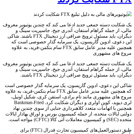
یک شکایت دسته جمعی جدید ادعا می کند که چندین یوتیوبر معروف
مالی، از جمله گراهام استفان، آندری جیخ، جاسپریت سینگ و
دیگران، باید مسئول ترویج صرافی ارز دیجیتال FTX باشند. شاکی
این دعوی، ادوین گاریسون، یک سرمایه گذار خصوصی است که
همچنین علیه مدیر عامل سابق FTX سام بنکمن-فرید، به علاوه
مروج های مشهوری
یک شکایت دسته جمعی جدید ادعا می کند که چندین یوتیوبر معروف
مالی، از جمله گراهام استفان، آندری جیخ، جاسپریت سینگ و
دیگران، باید مسئول ترویج صرافی ارز دیجیتال FTX باشند.
شاکی این دعوی، ادوین گاریسون، یک سرمایه گذار خصوصی است
که همچنین علیه مدیر عامل سابق FTX سام بنکمن-فرید، به علاوه
مروج های مشهوری مانند تام برادی، استفن کری، شکیل اونیل،
لری دیوید، کوین اولری و دیگران شکایت کرد. Bankman-Fried
همچنین با اتهامات متعدد کلاهبرداری جنایی از سوی چندین نهاد
دولتی ایالات متحده، از جمله کمیسیون بورس و اوراق بهادار ایالات
متحده (SEC) و کمیسیون معاملات آتی کالا (CFTC) مواجه است.
طبق دستورالعمل‌های کمیسیون تجارت فدرال (FTC) برای