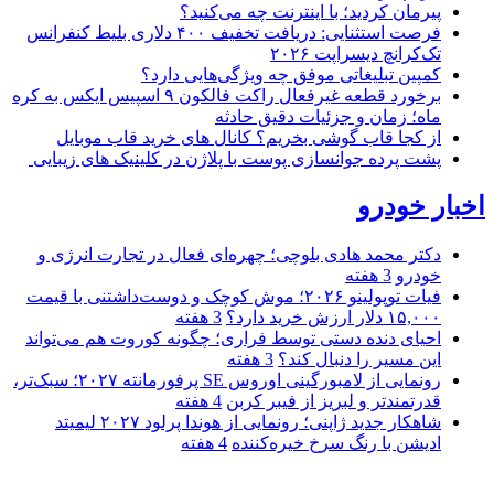
پیرمان کردید؛ با اینترنت چه می‌کنید؟
فرصت استثنایی: دریافت تخفیف ۴۰۰ دلاری بلیط کنفرانس
تک‌کرانچ دیسراپت ۲۰۲۶
کمپین تبلیغاتی موفق چه ویژگی‌هایی دارد؟
برخورد قطعه غیرفعال راکت فالکون ۹ اسپیس ایکس به کره
ماه؛ زمان و جزئیات دقیق حادثه
از کجا قاب گوشی بخریم؟ کانال های خرید قاب موبایل
پشت پرده جوانسازی پوست با پلاژن در کلینیک های زیبایی
اخبار خودرو
دکتر محمد هادی بلوچی؛ چهره‌ای فعال در تجارت انرژی و
خودرو
3 هفته
فیات توپولینو ۲۰۲۶؛ موش کوچک و دوست‌داشتنی با قیمت
۱۵,۰۰۰ دلار ارزش خرید دارد؟
3 هفته
احیای دنده دستی توسط فراری؛ چگونه کوروت هم می‌تواند
این مسیر را دنبال کند؟
3 هفته
رونمایی از لامبورگینی اوروس SE پرفورمانته ۲۰۲۷؛ سبک‌تر،
قدرتمندتر و لبریز از فیبر کربن
4 هفته
شاهکار جدید ژاپنی؛ رونمایی از هوندا پرلود ۲۰۲۷ لیمیتد
ادیشن با رنگ سرخ خیره‌کننده
4 هفته