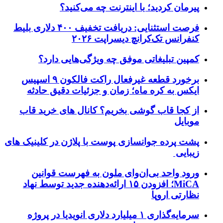
پیرمان کردید؛ با اینترنت چه می‌کنید؟
فرصت استثنایی: دریافت تخفیف ۴۰۰ دلاری بلیط
کنفرانس تک‌کرانچ دیسراپت ۲۰۲۶
کمپین تبلیغاتی موفق چه ویژگی‌هایی دارد؟
برخورد قطعه غیرفعال راکت فالکون ۹ اسپیس
ایکس به کره ماه؛ زمان و جزئیات دقیق حادثه
از کجا قاب گوشی بخریم؟ کانال های خرید قاب
موبایل
پشت پرده جوانسازی پوست با پلاژن در کلینیک های
زیبایی
ورود واحد بی‌ان‌وای ملون به فهرست قوانین
MiCA؛ افزودن ۱۵ ارائه‌دهنده جدید توسط نهاد
نظارتی اروپا
سرمایه‌گذاری ۱ میلیارد دلاری انویدیا در پروژه