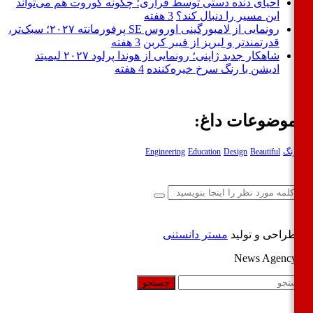
احیای دنده دستی توسط فراری؛ چگونه کوروت هم می‌تواند
این مسیر را دنبال کند؟
3 هفته
رونمایی از لامبورگینی اوروس SE پرفورمانته ۲۰۲۷؛ سبک‌تر،
قدرتمندتر و لبریز از فیبر کربن
3 هفته
شاهکار جدید ژاپنی؛ رونمایی از هوندا پرلود ۲۰۲۷ لیمیتد
ادیشن با رنگ سرخ خیره‌کننده
4 هفته
وضوعات داغ:
نگ
Beautiful
Design
Education
Engineering
راحی و تولید
مستر دانستنی
News Agenc
جستجو