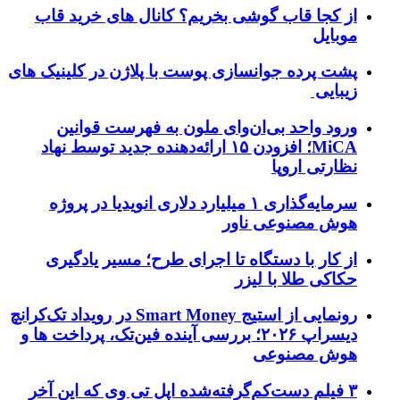
از کجا قاب گوشی بخریم؟ کانال های خرید قاب
موبایل
پشت پرده جوانسازی پوست با پلاژن در کلینیک های
زیبایی
ورود واحد بی‌ان‌وای ملون به فهرست قوانین
MiCA؛ افزودن ۱۵ ارائه‌دهنده جدید توسط نهاد
نظارتی اروپا
سرمایه‌گذاری ۱ میلیارد دلاری انویدیا در پروژه
هوش مصنوعی ناور
از کار با دستگاه تا اجرای طرح؛ مسیر یادگیری
حکاکی طلا با لیزر
رونمایی از استیج Smart Money در رویداد تک‌کرانچ
دیسراپ ۲۰۲۶؛ بررسی آینده فین‌تک، پرداخت‌ ها و
هوش مصنوعی
۳ فیلم دست‌کم‌گرفته‌شده اپل تی وی که این آخر