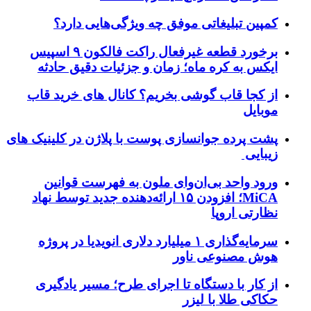
کمپین تبلیغاتی موفق چه ویژگی‌هایی دارد؟
برخورد قطعه غیرفعال راکت فالکون ۹ اسپیس
ایکس به کره ماه؛ زمان و جزئیات دقیق حادثه
از کجا قاب گوشی بخریم؟ کانال های خرید قاب
موبایل
پشت پرده جوانسازی پوست با پلاژن در کلینیک های
زیبایی
ورود واحد بی‌ان‌وای ملون به فهرست قوانین
MiCA؛ افزودن ۱۵ ارائه‌دهنده جدید توسط نهاد
نظارتی اروپا
سرمایه‌گذاری ۱ میلیارد دلاری انویدیا در پروژه
هوش مصنوعی ناور
از کار با دستگاه تا اجرای طرح؛ مسیر یادگیری
حکاکی طلا با لیزر