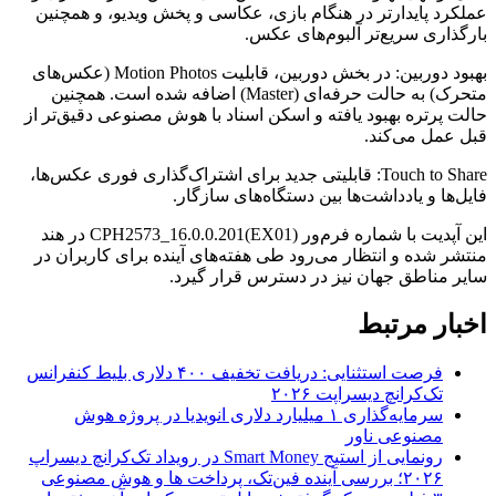
عملکرد پایدارتر در هنگام بازی، عکاسی و پخش ویدیو، و همچنین
بارگذاری سریع‌تر آلبوم‌های عکس.
بهبود دوربین: در بخش دوربین، قابلیت Motion Photos (عکس‌های
متحرک) به حالت حرفه‌ای (Master) اضافه شده است. همچنین
حالت پرتره بهبود یافته و اسکن اسناد با هوش مصنوعی دقیق‌تر از
قبل عمل می‌کند.
Touch to Share: قابلیتی جدید برای اشتراک‌گذاری فوری عکس‌ها،
فایل‌ها و یادداشت‌ها بین دستگاه‌های سازگار.
این آپدیت با شماره فرم‌ور CPH2573_16.0.0.201(EX01) در هند
منتشر شده و انتظار می‌رود طی هفته‌های آینده برای کاربران در
سایر مناطق جهان نیز در دسترس قرار گیرد.
اخبار مرتبط
فرصت استثنایی: دریافت تخفیف ۴۰۰ دلاری بلیط کنفرانس
تک‌کرانچ دیسراپت ۲۰۲۶
سرمایه‌گذاری ۱ میلیارد دلاری انویدیا در پروژه هوش
مصنوعی ناور
رونمایی از استیج Smart Money در رویداد تک‌کرانچ دیسراپ
۲۰۲۶؛ بررسی آینده فین‌تک، پرداخت‌ ها و هوش مصنوعی