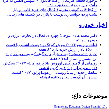
برخورد قطعه غیرفعال راکت فالکون ۹ اسپیس ایکس به کره
ماه؛ زمان و جزئیات دقیق حادثه
از کجا قاب گوشی بخریم؟ کانال های خرید قاب موبایل
پشت پرده جوانسازی پوست با پلاژن در کلینیک های زیبایی
اخبار خودرو
دکتر محمد هادی بلوچی؛ چهره‌ای فعال در تجارت انرژی و
خودرو
3 هفته
فیات توپولینو ۲۰۲۶؛ موش کوچک و دوست‌داشتنی با قیمت
۱۵,۰۰۰ دلار ارزش خرید دارد؟
3 هفته
احیای دنده دستی توسط فراری؛ چگونه کوروت هم می‌تواند
این مسیر را دنبال کند؟
3 هفته
رونمایی از لامبورگینی اوروس SE پرفورمانته ۲۰۲۷؛ سبک‌تر،
قدرتمندتر و لبریز از فیبر کربن
4 هفته
شاهکار جدید ژاپنی؛ رونمایی از هوندا پرلود ۲۰۲۷ لیمیتد
ادیشن با رنگ سرخ خیره‌کننده
4 هفته
موضوعات داغ:
رنگ
Beautiful
Design
Education
Engineering