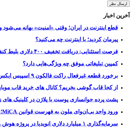
آخرین اخبار
قطع اینترنت در ایران؛ وقتی «امنیت» بهانه می‌شود و
پیرمان کردید؛ با اینترنت چه می‌کنید؟
فرصت استثنایی: دریافت تخفیف ۴۰۰ دلاری بلیط کنفرانس تک‌کرانچ دیسراپت ۲۰۲۶
کمپین تبلیغاتی موفق چه ویژگی‌هایی دارد؟
برخورد قطعه غیرفعال راکت فالکون ۹ اسپیس ایکس به کره ماه؛ زمان و جزئیات دقیق حادثه
از کجا قاب گوشی بخریم؟ کانال های خرید قاب موبای
پشت پرده جوانسازی پوست با پلاژن در کلینیک های ز
ورود واحد بی‌ان‌وای ملون به فهرست قوانین MiCA؛ افزودن ۱۵ ارائه‌دهنده جدید توسط نهاد نظارتی اروپا
سرمایه‌گذاری ۱ میلیارد دلاری انویدیا در پروژه هوش مصنوعی ناور