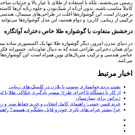
رسمی می‌بخشند، بلکه با استفاده از طلای با عیار بالا و جزئیات سا
کاملاً مناسب باشند، بدون آن‌که از شیک‌بودن و جلوه زنانه آن‌ها کاست
برخوردار است. این گوشواره‌ها اغلب در طراحی‌های مینیمال، هندسی یا 
ترکیبی از زیبایی، کاربرد و دوام هستید، این مدل گوشواره‌ها می‌توانند 
درخشش متفاوت با گوشواره طلا خاص دخترانه آوانگاره
در دنیای مدرن امروز، دیگر گوشواره طلا تنها یک اکسسوری ساده ن
برای همان دخترانی طراحی شده که به دنبال تفاوت‌اند، جسورانه فکر
عناصر هندسی و ترکیب متریال‌های نوین همراه است. این گوشواره‌ها ب
می‌کنند.
اخبار مرتبط
پشت پرده جوانسازی پوست با پلاژن در کلینیک های زیبایی
از کار با دستگاه تا اجرای طرح؛ مسیر یادگیری حکاکی طلا با لی
ژنراتور برای بیمارستان
خرید فنس چمنی: راهنمای کامل انتخاب و خرید حفاظ سبز و زی
چرا بیشتر خرابی‌های باتری خودرو قابل پیشگیری هستند؟ راهنم