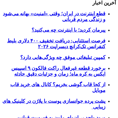
آخرین اخبار
قطع اینترنت در ایران؛ وقتی «امنیت» بهانه می‌شود
و زندگی مردم قربانی
پیرمان کردید؛ با اینترنت چه می‌کنید؟
فرصت استثنایی: دریافت تخفیف ۴۰۰ دلاری بلیط
کنفرانس تک‌کرانچ دیسراپت ۲۰۲۶
کمپین تبلیغاتی موفق چه ویژگی‌هایی دارد؟
برخورد قطعه غیرفعال راکت فالکون ۹ اسپیس
ایکس به کره ماه؛ زمان و جزئیات دقیق حادثه
از کجا قاب گوشی بخریم؟ کانال های خرید قاب
موبایل
پشت پرده جوانسازی پوست با پلاژن در کلینیک های
زیبایی
ورود واحد بی‌ان‌وای ملون به فهرست قوانین