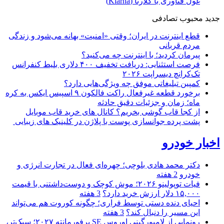
غول فناوری با کلارنا (Klarna)
جدید
محبوب
تصادفی
قطع اینترنت در ایران؛ وقتی «امنیت» بهانه می‌شود و زندگی
مردم قربانی
پیرمان کردید؛ با اینترنت چه می‌کنید؟
فرصت استثنایی: دریافت تخفیف ۴۰۰ دلاری بلیط کنفرانس
تک‌کرانچ دیسراپت ۲۰۲۶
کمپین تبلیغاتی موفق چه ویژگی‌هایی دارد؟
برخورد قطعه غیرفعال راکت فالکون ۹ اسپیس ایکس به کره
ماه؛ زمان و جزئیات دقیق حادثه
از کجا قاب گوشی بخریم؟ کانال های خرید قاب موبایل
پشت پرده جوانسازی پوست با پلاژن در کلینیک های زیبایی
اخبار خودرو
دکتر محمد هادی بلوچی؛ چهره‌ای فعال در تجارت انرژی و
خودرو
2 هفته
فیات توپولینو ۲۰۲۶؛ موش کوچک و دوست‌داشتنی با قیمت
۱۵,۰۰۰ دلار ارزش خرید دارد؟
3 هفته
احیای دنده دستی توسط فراری؛ چگونه کوروت هم می‌تواند
این مسیر را دنبال کند؟
3 هفته
رونمایی از لامبورگینی اوروس SE پرفورمانته ۲۰۲۷؛ سبک‌تر،