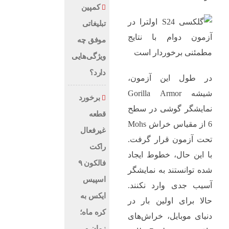
کمپین
تبلیغاتی
موفق چه
ویژگی‌هایی
دارد؟
در طول این آزمون،
شیشه Gorilla Armor
برخورد
نمایشگر گوشی در سطح
قطعه
6 از مقیاس خراش Mohs
غیرفعال
تحت آزمون قرار گرفت.
راکت
با این حال، خطوط ایجاد
فالکون ۹
شده توانستند به نمایشگر
اسپیس
آسیب جدی وارد نکنند.
ایکس به
حالا برای اولین بار در
کره ماه؛
دنیای موبایل، خراش‌های
زمان و