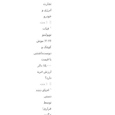
تجارت
انرژی و
خودرو
3 هفته
فیات
توپولینو
۲۰۲۶؛ موش
کوچک و
دوست‌داشتنی
با قیمت
۱۵,۰۰۰ دلار
ارزش خرید
دارد؟
3 هفته
احیای دنده
دستی
توسط
فراری؛
چگونه