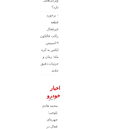
ویژگی‌هایی
دارد؟
برخورد
قطعه
غیرفعال
راکت فالکون
۹ اسپیس
ایکس به کره
ماه؛ زمان و
جزئیات دقیق
حادثه
اخبار
خودرو
دکتر
محمد هادی
بلوچی؛
چهره‌ای
فعال در