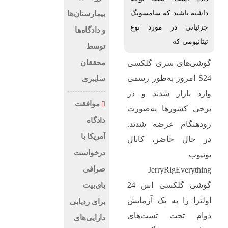
داشته باشید که سامسونگ
بیمارستان‌ها
جزئیاتی در مورد نوع
و دادگاه‌ها
تیتانیومی که
توسط
محققان
گوشی‌های سری گلکسی
S24 امروز به‌طور رسمی
سایبری
وارد بازار شدند و در
موافقت
برخی کشورها به‌صورت
دادگاه
زودهنگام عرضه شدند.
آمریکا با
در حال حاضر، کانال
درخواست
یوتیوب
صرافی
JerryRigEverything
گوشی گلکسی اس 24
بای‌بیت
اولترا را به یک آزمایش
برای ردیابی
دوام تحت تست‌های
دارایی‌های