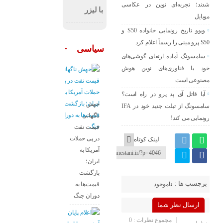
شدند؛ تجربه‌ای نوین در عکاسی
با لیزر
موبایل
ویوو تاریخ رونمایی خانواده S50 و
S50 پرو مینی را رسماً اعلام کرد
سیاسی
سامسونگ آماده ارتقای گوشی‌های
خود با فناوری‌های نوین هوش
مصنوعی است
آیا قاتل آی پد پرو در راه است؟
جهش
سامسونگ از تبلت جدید خود در IFA
ناگهانی
رونمایی می کند!
قیمت نفت
در پی حملات
لینک کوتاه
آمریکا به
ایران؛
بازگشت
برچسب ها :
قیمت‌ها به
ناموجود
دوران جنگ
ارسال نظر شما
مجموع نظرات : 0