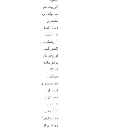
کوروت هم
می‌تواند این
مسیر را
دنبال کند؟
3 هفته
رونمایی از
لامبورگینی
اوروس SE
پرفورمانته
۲۰۲۷؛
سبک‌تر،
قدرتمندتر و
لبریز از
فیبر کربن
1 ماه
شاهکار
جدید ژاپنی؛
رونمایی از