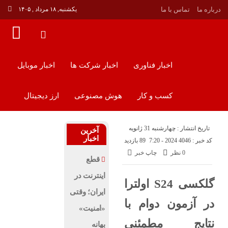
درباره ما
تماس با ما
یکشنبه, ۱۸ مرداد , ۱۴۰۵
اخبار فناوری
اخبار شرکت ها
اخبار موبایل
کسب و کار
هوش مصنوعی
ارز دیجیتال
تاریخ انتشار : چهارشنبه 31 ژانویه
آخرین
اخبار
کد خبر : 4046
2024 - 7:20
89 بازدید
0 نظر
چاپ خبر
قطع
اینترنت در
گلکسی S24 اولترا
ایران؛ وقتی
در آزمون دوام با
«امنیت»
نتایج مطمئنی
بهانه