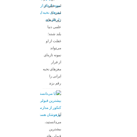
امیر فیلی از
لندن تا
ژورنال‌های
علمی دنیا
بلند شده؛
غفلت از او
می‌تواند
نمونه تازه‌ای
از فرار
مغزهای نخبه
ایرانی را
رقم بزند
آیا
می‌دانستید،
بیشترین
قبولی های