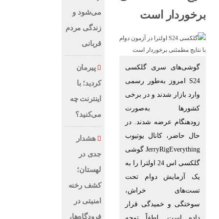
می‌شود و
برخوردار است
زندگی مردم
قربانی
گوشی‌های سری گلکسی
پیرمان
S24 امروز به‌طور رسمی
کردید؛ با
وارد بازار شدند و در برخی
اینترنت چه
کشورها به‌صورت
می‌کنید؟
زودهنگام عرضه شدند. در
حال حاضر، کانال یوتیوب
هشدار
JerryRigEverything گوشی
جدی در
گلکسی اس 24 اولترا را به
لهستان؛
یک آزمایش دوام تحت
کشف رخنه
تست‌های خراش،
امنیتی در
سوختگی و خمیدگی قرار
فرودگاه‌ها،
داده است. لطفاً توجه