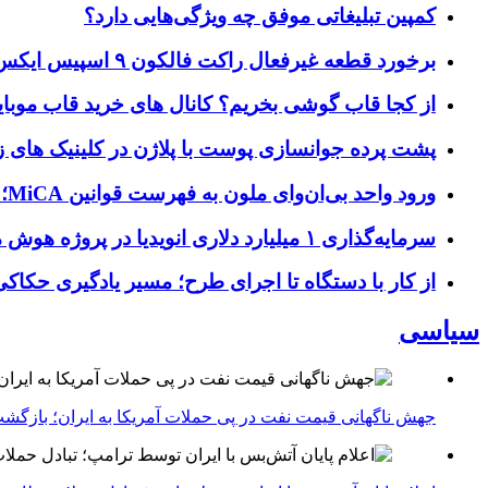
کمپین تبلیغاتی موفق چه ویژگی‌هایی دارد؟
برخورد قطعه غیرفعال راکت فالکون ۹ اسپیس ایکس به کره ماه؛ زمان و جزئیات دقیق حادثه
از کجا قاب گوشی بخریم؟ کانال های خرید قاب موبای
پشت پرده جوانسازی پوست با پلاژن در کلینیک های ز
ورود واحد بی‌ان‌وای ملون به فهرست قوانین MiCA؛ افزودن ۱۵ ارائه‌دهنده جدید توسط نهاد نظارتی اروپا
سرمایه‌گذاری ۱ میلیارد دلاری انویدیا در پروژه هوش مصنوعی ناور
از کار با دستگاه تا اجرای طرح؛ مسیر یادگیری حکاکی 
سیاسی
جهش ناگهانی قیمت نفت در پی حملات آمریکا به ایران؛ بازگشت