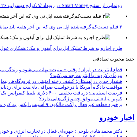
رونمایی از استیج Smart Money در رویداد تک‌کرانچ دیسراپ ۲۰۲۶؛ بررسی آینده فین‌تک، پرداخت‌ ها و هوش مصنوعی
۳ فیلم دست‌کم‌گرفته‌شده اپل تی وی که این آخر هفته باید تماشا کنید
طرح اجاره به شرط تملیک اپل برای آیفون و مک؛ همکاری غول فناوری ب
جدید
محبوب
تصادفی
قطع اینترنت در ایران؛ وقتی «امنیت» بهانه می‌شود و زندگی مر
پیرمان کردید؛ با اینترنت چه می‌کنید؟
هشدار جدی در لهستان؛ کشف رخنه امنیتی در فرودگاه‌ها، بیمار
موافقت دادگاه آمریکا با درخواست صرافی بای‌بیت برای ردیابی دارایی‌های هک ۱.۵ میل
فرصت استثنایی: دریافت تخفیف ۴۰۰ دلاری بلیط کنفرانس تک‌کرانچ دیسراپت ۲۰۲۶
کمپین تبلیغاتی موفق چه ویژگی‌هایی دارد؟
برخورد قطعه غیرفعال راکت فالکون ۹ اسپیس ایکس به کره ماه؛ زمان و جزئیات دقیق حادثه
اخبار خودرو
دکتر محمد هادی بلوچی؛ چهره‌ای فعال در تجارت انرژی و خودر
فیات توپولینو ۲۰۲۶؛ موش کوچک و دوست‌داشتنی با قیمت ۱۵,۰۰۰ دلار ارزش خرید دارد؟