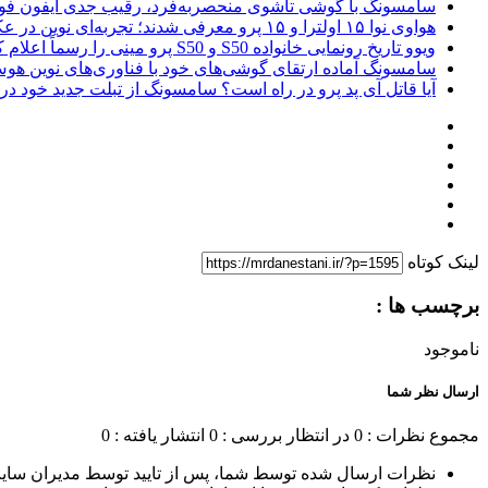
سامسونگ با گوشی تاشوی منحصربه‌فرد، رقیب جدی آیفون فول
هواوی نوا ۱۵ اولترا و ۱۵ پرو معرفی شدند؛ تجربه‌ای نوین در عکاسی موبایل
ویوو تاریخ رونمایی خانواده S50 و S50 پرو مینی را رسماً اعلام کرد
سامسونگ آماده ارتقای گوشی‌های خود با فناوری‌های نوین 
آیا قاتل آی پد پرو در راه است؟ سامسونگ از تبلت جدید خود در IFA رونمایی می کند!
لینک کوتاه
برچسب ها :
ناموجود
ارسال نظر شما
مجموع نظرات : 0
در انتظار بررسی : 0
انتشار یافته : 0
نظرات ارسال شده توسط شما، پس از تایید توسط مدیران سای