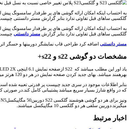
گلکسیی ساهای قبل تفاوتی ندارد بنابر گزارش مستر دانستنی چیپست پیشرفته اسنپدراگون 8 نسل 2 
به احتساب اینکه امکان ارائه گوشی های پر طرفدار سامسونگ پیش از سال 2023نمی باشد اخبار فراوان و غیر قابل استنادی راجع به این موضوع انتشار ی
گلکسیی ساهای قبل تفاوتی ندارد بنابر گزارش
مستر دانستنی
چیپست پیشرفته اسنپدراگون 8 ن
مستر دانستنی
اضافه کرد طراحی قاب نمایشگر دوربینها و حسگر اثر انگشت گلکسی تازه S22وS22 پل
مشخصات دو گوشی s22 و s22+
بهرهمند میباشد. بهای جدید کردن صفحه نمایش در هر دو 120 هرتز میباشد وبرای هر دو محافظ صفحه نمایش Corning Gorilla Glass Victus Plusمیباشد.
که در واقع شارژ بسیار سریع میباشد پشتیبانی کامل کند.در صورتی که گلکسی S22 Plus دارای باتری 4500 میباشد که میتواند از 45 وات شارژ که شارژ بسیار سریع 
میگیرند.دوربین سلفی هر دو گلکسی 10 مگاپیکسل میباشند.
اخبار مرتبط