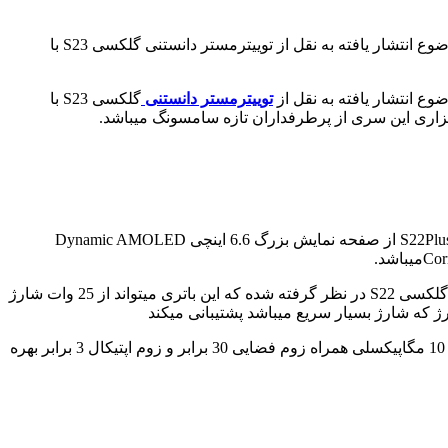
به احتساب اینکه امکان ارائه گوشی های پر طرفدار سامسونگ پیش از سال 2023نمی باشد اخبار فراوان و غیر قابل استنادی راجع به این موضوع انتشار یافته به نقل از توییترمستر دانستنی گلکسی S23 با
توییترمستر دانستنی
گلکسی S23 با
یاد اور این مطلب میباشد که S22 ازصفحه نمایش 6.1 اینچی Dynamic AMOLED 2X با شفافیت Full HDPlus بهره میگیرند .و نیز گلکسی S22Plus از صفحه نمایش بزرگ 6.6 اینچی Dynamic AMOLED
بنابر اطلاعات موجود در سری جدید چیپست پر قدرتی تعبیه شده است که این تغییر تنها تغییر این نسل خواهد بود . همچنین باتری 3700 برای گلکسی S22 در نظر گرفته شده که این باتری میتواند از 25 وات شارژ
ونیز برای هر دو گوشی هوشمند گلکسی S22 دوربین50 مگاپیکسلGN5 سامسونگ در کنار لنز 12 مگاپیکسلی فوق عریض و سنسور تله فوتو 10 مگاپیکسلی همراه زوم فضایی 30 برابر و زوم اپتیکال 3 برابر بهره