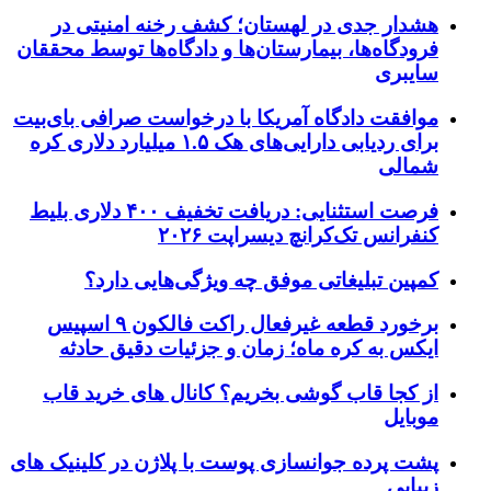
هشدار جدی در لهستان؛ کشف رخنه امنیتی در
فرودگاه‌ها، بیمارستان‌ها و دادگاه‌ها توسط محققان
سایبری
موافقت دادگاه آمریکا با درخواست صرافی بای‌بیت
برای ردیابی دارایی‌های هک ۱.۵ میلیارد دلاری کره
شمالی
فرصت استثنایی: دریافت تخفیف ۴۰۰ دلاری بلیط
کنفرانس تک‌کرانچ دیسراپت ۲۰۲۶
کمپین تبلیغاتی موفق چه ویژگی‌هایی دارد؟
برخورد قطعه غیرفعال راکت فالکون ۹ اسپیس
ایکس به کره ماه؛ زمان و جزئیات دقیق حادثه
از کجا قاب گوشی بخریم؟ کانال های خرید قاب
موبایل
پشت پرده جوانسازی پوست با پلاژن در کلینیک های
زیبایی