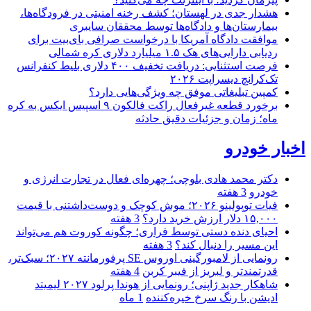
هشدار جدی در لهستان؛ کشف رخنه امنیتی در فرودگاه‌ها،
بیمارستان‌ها و دادگاه‌ها توسط محققان سایبری
موافقت دادگاه آمریکا با درخواست صرافی بای‌بیت برای
ردیابی دارایی‌های هک ۱.۵ میلیارد دلاری کره شمالی
فرصت استثنایی: دریافت تخفیف ۴۰۰ دلاری بلیط کنفرانس
تک‌کرانچ دیسراپت ۲۰۲۶
کمپین تبلیغاتی موفق چه ویژگی‌هایی دارد؟
برخورد قطعه غیرفعال راکت فالکون ۹ اسپیس ایکس به کره
ماه؛ زمان و جزئیات دقیق حادثه
اخبار خودرو
دکتر محمد هادی بلوچی؛ چهره‌ای فعال در تجارت انرژی و
خودرو
3 هفته
فیات توپولینو ۲۰۲۶؛ موش کوچک و دوست‌داشتنی با قیمت
۱۵,۰۰۰ دلار ارزش خرید دارد؟
3 هفته
احیای دنده دستی توسط فراری؛ چگونه کوروت هم می‌تواند
این مسیر را دنبال کند؟
3 هفته
رونمایی از لامبورگینی اوروس SE پرفورمانته ۲۰۲۷؛ سبک‌تر،
قدرتمندتر و لبریز از فیبر کربن
4 هفته
شاهکار جدید ژاپنی؛ رونمایی از هوندا پرلود ۲۰۲۷ لیمیتد
ادیشن با رنگ سرخ خیره‌کننده
1 ماه