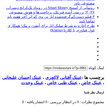
مصنوعی ناور
رونمایی از استیج Smart Money در رویداد تک‌کرانچ دیسراپ
۲۰۲۶؛ بررسی آینده فین‌تک، پرداخت‌ ها و هوش مصنوعی
۳ فیلم دست‌کم‌گرفته‌شده اپل تی وی که این آخر هفته باید
تماشا کنید
طرح اجاره به شرط تملیک اپل برای آیفون و مک؛ همکاری
غول فناوری با کلارنا (Klarna)
لینک کوتاه
برچسب ها :
عینک آفتابی لاکچری
،
عینک احسان علیخانی
،
عینک خاص
،
عینک طبی خاص
،
عینک وحدت
ارسال نظر شما
مجموع نظرات : 0
در انتظار بررسی : 0
انتشار یافته : 0