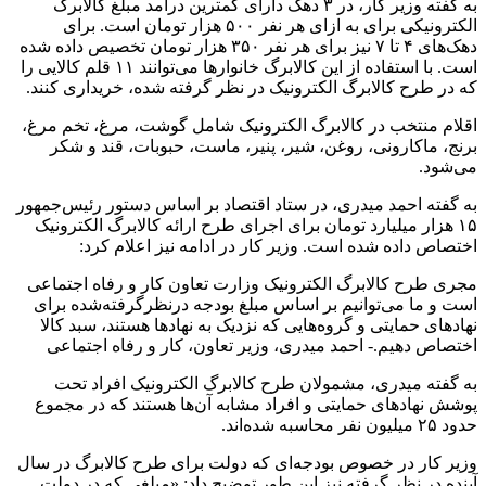
به گفته وزیر کار، در ۳ دهک دارای کمترین درآمد مبلغ کالابرگ
الکترونیکی برای به ازای هر نفر ۵۰۰ هزار تومان است. برای
دهک‌های ۴ تا ۷ نیز برای هر نفر ۳۵۰ هزار تومان تخصیص داده شده
است. با استفاده از این کالابرگ خانوارها می‌توانند ۱۱ قلم کالایی را
که در طرح کالابرگ الکترونیک در نظر گرفته شده، خریداری کنند.
اقلام منتخب در کالابرگ الکترونیک شامل گوشت،‌ مرغ،‌ تخم مرغ،
برنج،‌ ماکارونی،‌ روغن،‌ شیر، پنیر، ماست، حبوبات، قند و شکر
می‌شود.
به گفته احمد میدری، در ستاد اقتصاد بر اساس دستور رئیس‌جمهور
۱۵ هزار میلیارد تومان برای اجرای طرح ارائه کالابرگ الکترونیک
اختصاص داده شده است. وزیر کار در ادامه نیز اعلام کرد:
مجری طرح کالابرگ الکترونیک وزارت تعاون کار و رفاه اجتماعی
است و ما می‌توانیم بر اساس مبلغ بودجه درنظرگرفته‌شده برای
نهادهای حمایتی و گروه‌هایی که نزدیک به نهادها هستند، سبد کالا
اختصاص دهیم.- احمد میدری، وزیر تعاون، کار و رفاه اجتماعی
به گفته میدری، مشمولان طرح کالابرگ الکترونیک افراد تحت
پوشش نهادهای حمایتی و افراد مشابه آن‌ها هستند که در مجموع
حدود ۲۵ میلیون نفر محاسبه شده‌اند.
وزیر کار در خصوص بودجه‌ای که دولت برای طرح کالابرگ در سال
آینده در نظر گرفته نیز این طور توضیح داد: «مبلغی که در دولت