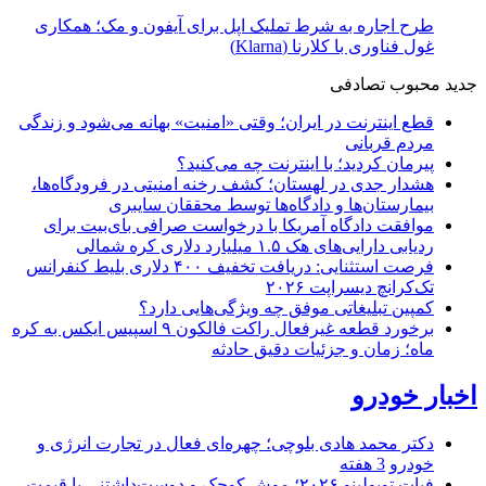
طرح اجاره به شرط تملیک اپل برای آیفون و مک؛ همکاری
غول فناوری با کلارنا (Klarna)
جدید
محبوب
تصادفی
قطع اینترنت در ایران؛ وقتی «امنیت» بهانه می‌شود و زندگی
مردم قربانی
پیرمان کردید؛ با اینترنت چه می‌کنید؟
هشدار جدی در لهستان؛ کشف رخنه امنیتی در فرودگاه‌ها،
بیمارستان‌ها و دادگاه‌ها توسط محققان سایبری
موافقت دادگاه آمریکا با درخواست صرافی بای‌بیت برای
ردیابی دارایی‌های هک ۱.۵ میلیارد دلاری کره شمالی
فرصت استثنایی: دریافت تخفیف ۴۰۰ دلاری بلیط کنفرانس
تک‌کرانچ دیسراپت ۲۰۲۶
کمپین تبلیغاتی موفق چه ویژگی‌هایی دارد؟
برخورد قطعه غیرفعال راکت فالکون ۹ اسپیس ایکس به کره
ماه؛ زمان و جزئیات دقیق حادثه
اخبار خودرو
دکتر محمد هادی بلوچی؛ چهره‌ای فعال در تجارت انرژی و
خودرو
3 هفته
فیات توپولینو ۲۰۲۶؛ موش کوچک و دوست‌داشتنی با قیمت