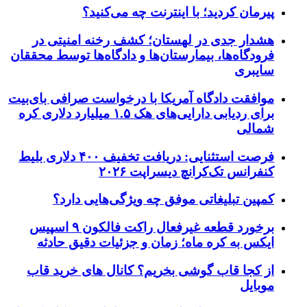
پیرمان کردید؛ با اینترنت چه می‌کنید؟
هشدار جدی در لهستان؛ کشف رخنه امنیتی در
فرودگاه‌ها، بیمارستان‌ها و دادگاه‌ها توسط محققان
سایبری
موافقت دادگاه آمریکا با درخواست صرافی بای‌بیت
برای ردیابی دارایی‌های هک ۱.۵ میلیارد دلاری کره
شمالی
فرصت استثنایی: دریافت تخفیف ۴۰۰ دلاری بلیط
کنفرانس تک‌کرانچ دیسراپت ۲۰۲۶
کمپین تبلیغاتی موفق چه ویژگی‌هایی دارد؟
برخورد قطعه غیرفعال راکت فالکون ۹ اسپیس
ایکس به کره ماه؛ زمان و جزئیات دقیق حادثه
از کجا قاب گوشی بخریم؟ کانال های خرید قاب
موبایل