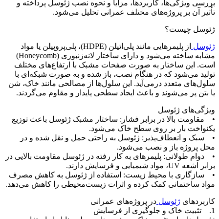
بررسی ویژگی‌ها، کاربردها، مزایا و نحوه نصب ژئوسل پرداخته و
تأثیر آن بر پروژه‌های مختلف عمرانی تحلیل می‌شود.
ژئوسل چیست؟
ژئوسل
از پلیمرهایی مانند پلی‌اتیلن (HDPE)، پلی‌پروپیلن یا مواد
مشابه ساخته می‌شود و دارای ساختار لانه‌زنبوری (Honeycomb)
است. این ساختار به صورت صفحات مشبک با ارتفاع‌های مختلف
تولید می‌شود که در هنگام نصب، باز شده و به صورت شبکه‌ای با
سلول‌های متعدد درمی‌آید. این سلول‌ها از مصالحی مانند خاک، شن
یا بتن پر می‌شوند و باعث ایجاد سطحی پایدار و مقاوم می‌گردند.
ویژگی‌های ژئوسل
• مقاومت بالا در برابر فشار: ساختار مشبک ژئوسل باعث توزیع
یکنواخت بار بر روی سطح خاک می‌شود.
• سبک و انعطاف‌پذیر: ژئوسل به راحتی حمل و نقل شده و در
محل پروژه باز و نصب می‌شود.
• دوام طولانی: پلیمرهای به کار رفته در ژئوسل مقاومت بالایی در
برابر اشعه UV، مواد شیمیایی و فرسایش دارند.
• سازگاری با محیط زیست: استفاده از ژئوسل به کاهش مصرف
مواد ساختمانی کمک کرده و اثرات زیست‌محیطی را کاهش می‌دهد.
کاربردهای
ژئوسل
در پروژه‌های عمرانی
1. تثبیت خاک و جلوگیری از فرسایش