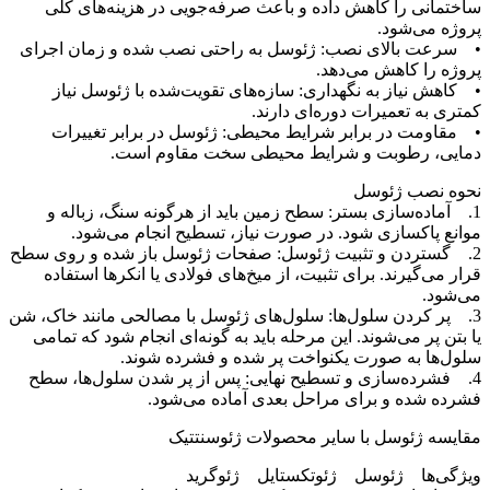
ساختمانی را کاهش داده و باعث صرفه‌جویی در هزینه‌های کلی
پروژه می‌شود.
• سرعت بالای نصب: ژئوسل به راحتی نصب شده و زمان اجرای
پروژه را کاهش می‌دهد.
• کاهش نیاز به نگهداری: سازه‌های تقویت‌شده با ژئوسل نیاز
کمتری به تعمیرات دوره‌ای دارند.
• مقاومت در برابر شرایط محیطی: ژئوسل در برابر تغییرات
دمایی، رطوبت و شرایط محیطی سخت مقاوم است.
نحوه نصب ژئوسل
1. آماده‌سازی بستر: سطح زمین باید از هرگونه سنگ، زباله و
موانع پاکسازی شود. در صورت نیاز، تسطیح انجام می‌شود.
2. گستردن و تثبیت ژئوسل: صفحات ژئوسل باز شده و روی سطح
قرار می‌گیرند. برای تثبیت، از میخ‌های فولادی یا انکرها استفاده
می‌شود.
3. پر کردن سلول‌ها: سلول‌های ژئوسل با مصالحی مانند خاک، شن
یا بتن پر می‌شوند. این مرحله باید به گونه‌ای انجام شود که تمامی
سلول‌ها به صورت یکنواخت پر شده و فشرده شوند.
4. فشرده‌سازی و تسطیح نهایی: پس از پر شدن سلول‌ها، سطح
فشرده شده و برای مراحل بعدی آماده می‌شود.
مقایسه ژئوسل با سایر محصولات ژئوسنتتیک
ویژگی‌ها ژئوسل ژئوتکستایل ژئوگرید