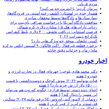
مردم قربانی
پیرمان کردید؛ با اینترنت چه می‌کنید؟
هشدار جدی در لهستان؛ کشف رخنه امنیتی در فرودگاه‌ها،
بیمارستان‌ها و دادگاه‌ها توسط محققان سایبری
موافقت دادگاه آمریکا با درخواست صرافی بای‌بیت برای
ردیابی دارایی‌های هک ۱.۵ میلیارد دلاری کره شمالی
فرصت استثنایی: دریافت تخفیف ۴۰۰ دلاری بلیط کنفرانس
تک‌کرانچ دیسراپت ۲۰۲۶
کمپین تبلیغاتی موفق چه ویژگی‌هایی دارد؟
برخورد قطعه غیرفعال راکت فالکون ۹ اسپیس ایکس به کره
ماه؛ زمان و جزئیات دقیق حادثه
اخبار خودرو
دکتر محمد هادی بلوچی؛ چهره‌ای فعال در تجارت انرژی و
خودرو
3 هفته
فیات توپولینو ۲۰۲۶؛ موش کوچک و دوست‌داشتنی با قیمت
۱۵,۰۰۰ دلار ارزش خرید دارد؟
3 هفته
احیای دنده دستی توسط فراری؛ چگونه کوروت هم می‌تواند
این مسیر را دنبال کند؟
3 هفته
رونمایی از لامبورگینی اوروس SE پرفورمانته ۲۰۲۷؛ سبک‌تر،
قدرتمندتر و لبریز از فیبر کربن
4 هفته
شاهکار جدید ژاپنی؛ رونمایی از هوندا پرلود ۲۰۲۷ لیمیتد