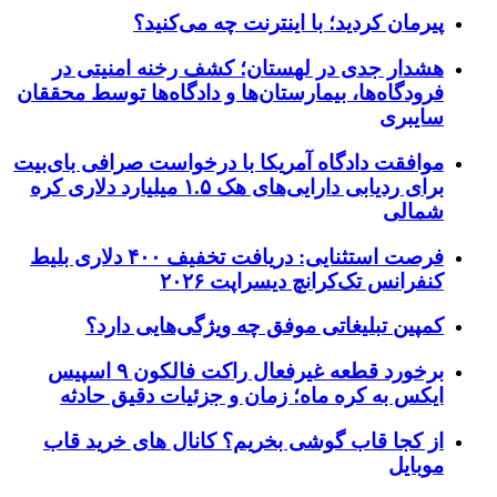
پیرمان کردید؛ با اینترنت چه می‌کنید؟
هشدار جدی در لهستان؛ کشف رخنه امنیتی در
فرودگاه‌ها، بیمارستان‌ها و دادگاه‌ها توسط محققان
سایبری
موافقت دادگاه آمریکا با درخواست صرافی بای‌بیت
برای ردیابی دارایی‌های هک ۱.۵ میلیارد دلاری کره
شمالی
فرصت استثنایی: دریافت تخفیف ۴۰۰ دلاری بلیط
کنفرانس تک‌کرانچ دیسراپت ۲۰۲۶
کمپین تبلیغاتی موفق چه ویژگی‌هایی دارد؟
برخورد قطعه غیرفعال راکت فالکون ۹ اسپیس
ایکس به کره ماه؛ زمان و جزئیات دقیق حادثه
از کجا قاب گوشی بخریم؟ کانال های خرید قاب
موبایل