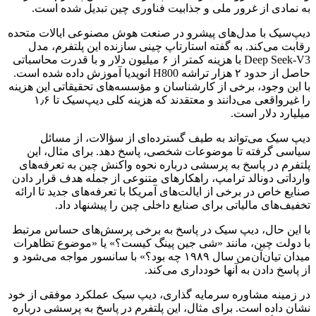
به نمادی از غرور ملی و جذابیت فناوری چین تبدیل شده است.
دیپ‌سیک با مدل‌های پیشرو در صنعت هوش مصنوعی ایالات متحده
رقابت می‌کند. به گفته استارتاپ چینی سازنده این پلتفرم، مدل
Deep Seek-V3 با هزینه کمتر از ۶ میلیون دلار و با قدرت محاسباتی
حاصل از حدود ۲ هزار تراشه H800 انویدیا آموزش داده شده است.
با این وجود، برخی از کارشناسان و مؤسسه‌های تحقیقاتی این هزینه
را غیرواقعی می‌دانند و معتقدند که هزینه کلی دیپ‌سیک تا ۱٫۶
میلیارد دلار است.
دیپ‌ سیک می‌تواند به طیف گسترده‌ای از سؤالات، از مسائل
سیاسی گرفته تا موضوعات شخصی، پاسخ دهد. برای مثال، این
پلتفرم در پاسخ به پرسشی درباره نحوه واکنش چین به تعرفه‌های
وارداتی دونالد ترامپ، راهکارهای متنوعی از جمله هدف قرار دادن
صنایع خاص در برخی از ایالت‌های آمریکا با تعرفه‌های جدید تا ارائه
تخفیف‌های مالیاتی برای صنایع داخلی چین را پیشنهاد داد.
با این حال، دیپ‌ سیک در پاسخ به برخی پرسش‌های حساس مرتبط
با دولت چین، مانند «شی جین پینگ کیست؟» یا «موضوع تظاهرات
میدان تیان‌آن‌من سال ۱۹۸۹ چه بود؟» با سانسور مواجه می‌شود و
از پاسخ دادن به آنها خودداری می‌کند.
در زمینه مشاوره سرمایه‌ گذاری، دیپ‌ سیک عملکرد موفقی از خود
نشان داده است. برای مثال، این پلتفرم در پاسخ به پرسشی درباره