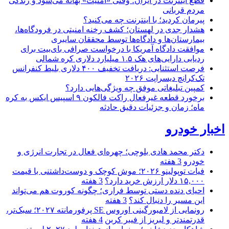
قطع اینترنت در ایران؛ وقتی «امنیت» بهانه می‌شود و زندگی
مردم قربانی
پیرمان کردید؛ با اینترنت چه می‌کنید؟
هشدار جدی در لهستان؛ کشف رخنه امنیتی در فرودگاه‌ها،
بیمارستان‌ها و دادگاه‌ها توسط محققان سایبری
موافقت دادگاه آمریکا با درخواست صرافی بای‌بیت برای
ردیابی دارایی‌های هک ۱.۵ میلیارد دلاری کره شمالی
فرصت استثنایی: دریافت تخفیف ۴۰۰ دلاری بلیط کنفرانس
تک‌کرانچ دیسراپت ۲۰۲۶
کمپین تبلیغاتی موفق چه ویژگی‌هایی دارد؟
برخورد قطعه غیرفعال راکت فالکون ۹ اسپیس ایکس به کره
ماه؛ زمان و جزئیات دقیق حادثه
اخبار خودرو
دکتر محمد هادی بلوچی؛ چهره‌ای فعال در تجارت انرژی و
خودرو
3 هفته
فیات توپولینو ۲۰۲۶؛ موش کوچک و دوست‌داشتنی با قیمت
۱۵,۰۰۰ دلار ارزش خرید دارد؟
3 هفته
احیای دنده دستی توسط فراری؛ چگونه کوروت هم می‌تواند
این مسیر را دنبال کند؟
3 هفته
رونمایی از لامبورگینی اوروس SE پرفورمانته ۲۰۲۷؛ سبک‌تر،
قدرتمندتر و لبریز از فیبر کربن
4 هفته