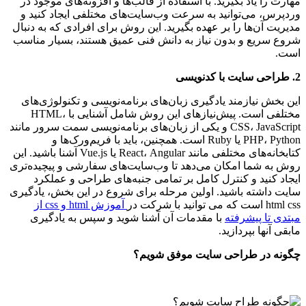
مهارت را یاد بگیرید. با استفاده از قالب‌ها و افزونه‌های موجود در
وردپرس، می‌توانید به سرعت وب‌سایت‌های مختلفی ایجاد کنید و
مدیریت آن‌ها را بر عهده بگیرید. این روش برای افرادی که به دنبال
شروع سریع و بدون نیاز به دانش فنی عمیق هستند، بسیار مناسب
است.
2. طراحی سایت با کدنویسی
این بخش نیازمند یادگیری زبان‌های برنامه‌نویسی و تکنولوژی‌های
مختلفی است. پیش‌نیازهای این روش شامل آشنایی با HTML،
CSS، JavaScript و یکی از زبان‌های برنامه‌نویسی سمت سرور مانند
PHP، Python یا Ruby است. همچنین، باید با فریم‌ورک‌ها و
کتابخانه‌های مختلفی مانند React، Angular یا Vue.js آشنا باشید. این
روش به شما امکان می‌دهد تا وب‌سایت‌های سفارشی و پیچیده‌تری
ایجاد کنید و کنترل کامل بر تمامی جنبه‌های طراحی و عملکرد
سایت داشته باشید. اولین مرحله برای شروع در این بخش، یادگیری
html css است که می توانید با شرکت در
آموزش html و css از
مبتدی تا پیشرفته
با مقدمات آن آشنا شوید و سپس به یادگیری
مابقی آنها بپردازید.
چگونه در طراحی سایت موفق شویم؟