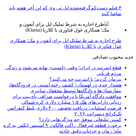
۳ فیلم دست‌کم‌گرفته‌شده اپل تی وی که این آخر هفته باید
تماشا کنید
طرح اجاره به شرط تملیک اپل برای آیفون و مک؛ همکاری
غول فناوری با کلارنا (Klarna)
جدید
محبوب
تصادفی
قطع اینترنت در ایران؛ وقتی «امنیت» بهانه می‌شود و زندگی
مردم قربانی
پیرمان کردید؛ با اینترنت چه می‌کنید؟
هشدار جدی در لهستان؛ کشف رخنه امنیتی در فرودگاه‌ها،
بیمارستان‌ها و دادگاه‌ها توسط محققان سایبری
موافقت دادگاه آمریکا با درخواست صرافی بای‌بیت برای
ردیابی دارایی‌های هک ۱.۵ میلیارد دلاری کره شمالی
فرصت استثنایی: دریافت تخفیف ۴۰۰ دلاری بلیط کنفرانس
تک‌کرانچ دیسراپت ۲۰۲۶
کمپین تبلیغاتی موفق چه ویژگی‌هایی دارد؟
برخورد قطعه غیرفعال راکت فالکون ۹ اسپیس ایکس به کره
ماه؛ زمان و جزئیات دقیق حادثه