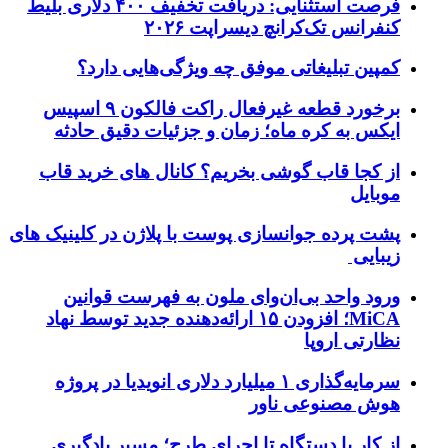
فرصت استثنایی: دریافت تخفیف ۴۰۰ دلاری بلیط
کنفرانس تک‌کرانچ دیسراپت ۲۰۲۶
کمپین تبلیغاتی موفق چه ویژگی‌هایی دارد؟
برخورد قطعه غیرفعال راکت فالکون ۹ اسپیس
ایکس به کره ماه؛ زمان و جزئیات دقیق حادثه
از کجا قاب گوشی بخریم؟ کانال های خرید قاب
موبایل
پشت پرده جوانسازی پوست با پلاژن در کلینیک های
زیبایی
ورود واحد بی‌ان‌وای ملون به فهرست قوانین
MiCA؛ افزودن ۱۵ ارائه‌دهنده جدید توسط نهاد
نظارتی اروپا
سرمایه‌گذاری ۱ میلیارد دلاری انویدیا در پروژه
هوش مصنوعی ناور
از کار با دستگاه تا اجرای طرح؛ مسیر یادگیری