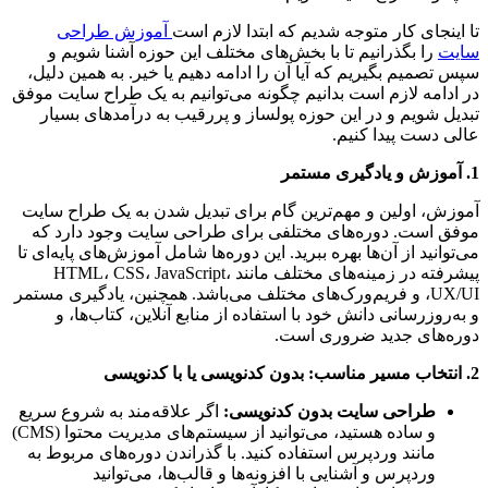
تا اینجای کار متوجه شدیم که ابتدا لازم است
آموزش طراحی
سایت
را بگذرانیم تا با بخش‌های مختلف این حوزه آشنا شویم و
سپس تصمیم بگیریم که آیا آن را ادامه دهیم یا خیر. به همین دلیل،
در ادامه لازم است بدانیم چگونه می‌توانیم به یک طراح سایت موفق
تبدیل شویم و در این حوزه پولساز و پررقیب به درآمدهای بسیار
عالی دست پیدا کنیم.
1. آموزش و یادگیری مستمر
آموزش، اولین و مهم‌ترین گام برای تبدیل شدن به یک طراح سایت
موفق است. دوره‌های مختلفی برای طراحی سایت وجود دارد که
می‌توانید از آن‌ها بهره ببرید. این دوره‌ها شامل آموزش‌های پایه‌ای تا
پیشرفته در زمینه‌های مختلف مانند HTML، CSS، JavaScript،
UX/UI، و فریم‌ورک‌های مختلف می‌باشد. همچنین، یادگیری مستمر
و به‌روزرسانی دانش خود با استفاده از منابع آنلاین، کتاب‌ها، و
دوره‌های جدید ضروری است.
2. انتخاب مسیر مناسب: بدون کدنویسی یا با کدنویسی
طراحی سایت بدون کدنویسی:
اگر علاقه‌مند به شروع سریع
و ساده هستید، می‌توانید از سیستم‌های مدیریت محتوا (CMS)
مانند وردپرس استفاده کنید. با گذراندن دوره‌های مربوط به
وردپرس و آشنایی با افزونه‌ها و قالب‌ها، می‌توانید