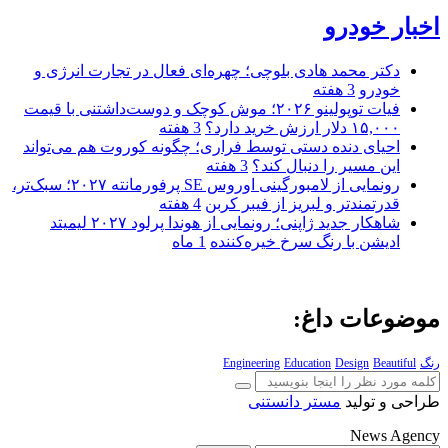
اخبار خودرو
دکتر محمد هادی بلوچی؛ چهره‌ای فعال در تجارت انرژی و
خودرو
3 هفته
فیات توپولینو ۲۰۲۶؛ موش کوچک و دوست‌داشتنی با قیمت
۱۵,۰۰۰ دلار ارزش خرید دارد؟
3 هفته
احیای دنده دستی توسط فراری؛ چگونه کوروت هم می‌تواند
این مسیر را دنبال کند؟
3 هفته
رونمایی از لامبورگینی اوروس SE پرفورمانته ۲۰۲۷؛ سبک‌تر،
قدرتمندتر و لبریز از فیبر کربن
4 هفته
شاهکار جدید ژاپنی؛ رونمایی از هوندا پرلود ۲۰۲۷ لیمیتد
ادیشن با رنگ سرخ خیره‌کننده
1 ماه
موضوعات داغ:
رنگ
Beautiful
Design
Education
Engineering
طراحی و تولید
مستر دانستنی
News Agency