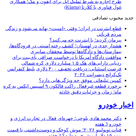
طرح اجاره به شرط تملیک اپل برای آیفون و مک؛ همکاری
غول فناوری با کلارنا (Klarna)
جدید
محبوب
تصادفی
قطع اینترنت در ایران؛ وقتی «امنیت» بهانه می‌شود و زندگی
مردم قربانی
پیرمان کردید؛ با اینترنت چه می‌کنید؟
هشدار جدی در لهستان؛ کشف رخنه امنیتی در فرودگاه‌ها،
بیمارستان‌ها و دادگاه‌ها توسط محققان سایبری
موافقت دادگاه آمریکا با درخواست صرافی بای‌بیت برای
ردیابی دارایی‌های هک ۱.۵ میلیارد دلاری کره شمالی
فرصت استثنایی: دریافت تخفیف ۴۰۰ دلاری بلیط کنفرانس
تک‌کرانچ دیسراپت ۲۰۲۶
کمپین تبلیغاتی موفق چه ویژگی‌هایی دارد؟
برخورد قطعه غیرفعال راکت فالکون ۹ اسپیس ایکس به کره
ماه؛ زمان و جزئیات دقیق حادثه
اخبار خودرو
دکتر محمد هادی بلوچی؛ چهره‌ای فعال در تجارت انرژی و
خودرو
3 هفته
فیات توپولینو ۲۰۲۶؛ موش کوچک و دوست‌داشتنی با قیمت
۱۵,۰۰۰ دلار ارزش خرید دارد؟
3 هفته