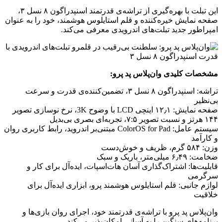
این تبلت با بهره‌گیری از تراشه‌ی قدرتمند اسنپدراگون ۸ نسل ۳،
صفحه نمایش خیره‌کننده و قلم استایلوس هوشمند، خود را به عنوان
امپراطور جدید تبلت‌های اندرویدی معرفی می‌کند.
مشخصات کلیدی وان‌پلاس پد پرو:
تراشه: اسنپدراگون ۸ نسل ۳، تضمین‌کننده‌ی قدرت و سرعت
بی‌نظیر
صفحه نمایش: ۱۲٫۱ اینچی LCD با وضوح 3K، نرخ نوسازی تصویر
۱۴۴ هرتز و نسبت تصویر ۷:۵، تجربه‌ای بصری بی‌بدیل
سیستم عامل: ColorOS for Pad مبتنی‌بر اندروید، رابط کاربری روان
و کارآمد
وزن: ۵۸۴ گرم، ظریف و خوش‌دست
ضخامت: ۶٫۴۹ میلی‌متر، باریک و سبک
قابلیت‌ها: اشتراک‌گذاری آسان هات‌اسپات، ایده‌آل برای کار و
سرگرمی
لوازم جانبی: قلم استایلوس هوشمند پرو، ابزاری ایده‌آل برای
خلاقیت
وان‌پلاس پد پرو با تراشه‌ی قدرتمند خود، اجرای روان بازی‌ها و
برنامه‌های سنگین را به آسانی امکان‌پذیر می‌کند.