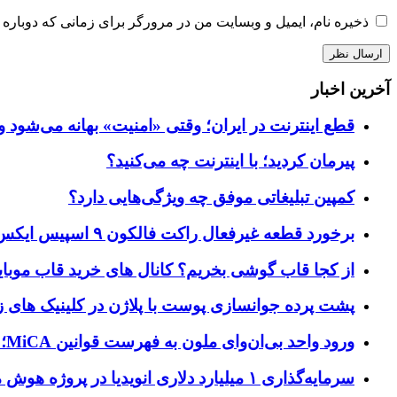
ذخیره نام، ایمیل و وبسایت من در مرورگر برای زمانی که دوباره 
آخرین اخبار
قطع اینترنت در ایران؛ وقتی «امنیت» بهانه می‌شود و
پیرمان کردید؛ با اینترنت چه می‌کنید؟
کمپین تبلیغاتی موفق چه ویژگی‌هایی دارد؟
برخورد قطعه غیرفعال راکت فالکون ۹ اسپیس ایکس به کره ماه؛ زمان و جزئیات دقیق حادثه
از کجا قاب گوشی بخریم؟ کانال های خرید قاب موبای
پشت پرده جوانسازی پوست با پلاژن در کلینیک های ز
ورود واحد بی‌ان‌وای ملون به فهرست قوانین MiCA؛ افزودن ۱۵ ارائه‌دهنده جدید توسط نهاد نظارتی اروپا
سرمایه‌گذاری ۱ میلیارد دلاری انویدیا در پروژه هوش مصنوعی ناور