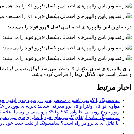
در تصاویر پایین والپیپرهای احتمالی
پیکسل 9 پرو فولد
را می‌بینید:
برای والپیپرهای سری پیکسل 9، به‌نظر می‌رس
و ممکن است خود گوگل آن‌ها را طراحی کرده باشد.
اخبار مرتبط
سامسونگ با گوشی تاشوی منحصربه‌فرد، رقیب جدی آیفون فول
هواوی نوا ۱۵ اولترا و ۱۵ پرو معرفی شدند؛ تجربه‌ای نوین در عکاسی موبایل
ویوو تاریخ رونمایی خانواده S50 و S50 پرو مینی را رسماً اعلام کرد
سامسونگ آماده ارتقای گوشی‌های خود با فناوری‌های نوین 
آیا قاتل آی پد پرو در راه است؟ سامسونگ از تبلت جدید خود در IFA رونمایی می کند!