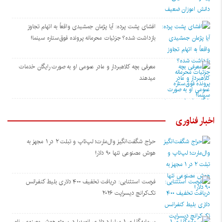
افشای پشت پرده: آیا پژمان جمشیدی واقعاً به اتهام تجاوز
بازداشت شده؟ جزئیات محرمانه پرونده فوق‌ستاره سینما!
معرفی بچه کلاهبردار و مادر عمومی او به صورت رایگان خدمات
میدهند
اخبار فناوری
حراج شگفت‌انگیز وال‌مارت؛ لپ‌تاپ و تبلت ۲ در ۱ مجهز به
هوش مصنوعی تنها ۹۰ دلار!
فرصت استثنایی: دریافت تخفیف ۴۰۰ دلاری بلیط کنفرانس
تک‌کرانچ دیسراپت ۲۰۲۶
سرمایه‌گذاری ۱ میلیارد دلاری انویدیا در پروژه هوش مصنوعی ناور