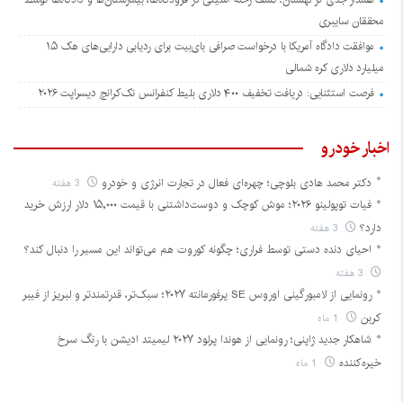
محققان سایبری
موافقت دادگاه آمریکا با درخواست صرافی بای‌بیت برای ردیابی دارایی‌های هک ۱.۵
میلیارد دلاری کره شمالی
فرصت استثنایی: دریافت تخفیف ۴۰۰ دلاری بلیط کنفرانس تک‌کرانچ دیسراپت ۲۰۲۶
اخبار خودرو
دکتر محمد هادی بلوچی؛ چهره‌ای فعال در تجارت انرژی و خودرو
3 هفته
فیات توپولینو ۲۰۲۶؛ موش کوچک و دوست‌داشتنی با قیمت ۱۵,۰۰۰ دلار ارزش خرید
دارد؟
3 هفته
احیای دنده دستی توسط فراری؛ چگونه کوروت هم می‌تواند این مسیر را دنبال کند؟
3 هفته
رونمایی از لامبورگینی اوروس SE پرفورمانته ۲۰۲۷؛ سبک‌تر، قدرتمندتر و لبریز از فیبر
کربن
1 ماه
شاهکار جدید ژاپنی؛ رونمایی از هوندا پرلود ۲۰۲۷ لیمیتد ادیشن با رنگ سرخ
خیره‌کننده
1 ماه