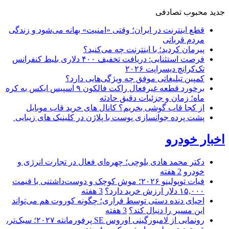
جدید
محبوب
تصادفی
قطع اینترنت در ایران؛ وقتی «امنیت» بهانه می‌شود و زندگی
مردم قربانی
پیرمان کردید؛ با اینترنت چه می‌کنید؟
فرصت استثنایی: دریافت تخفیف ۴۰۰ دلاری بلیط کنفرانس
تک‌کرانچ دیسراپت ۲۰۲۶
کمپین تبلیغاتی موفق چه ویژگی‌هایی دارد؟
برخورد قطعه غیرفعال راکت فالکون ۹ اسپیس ایکس به کره
ماه؛ زمان و جزئیات دقیق حادثه
از کجا قاب گوشی بخریم؟ کانال های خرید قاب موبایل
پشت پرده جوانسازی پوست با پلاژن در کلینیک های زیبایی
اخبار خودرو
دکتر محمد هادی بلوچی؛ چهره‌ای فعال در تجارت انرژی و
خودرو
2 هفته
فیات توپولینو ۲۰۲۶؛ موش کوچک و دوست‌داشتنی با قیمت
۱۵,۰۰۰ دلار ارزش خرید دارد؟
3 هفته
احیای دنده دستی توسط فراری؛ چگونه کوروت هم می‌تواند
این مسیر را دنبال کند؟
3 هفته
رونمایی از لامبورگینی اوروس SE پرفورمانته ۲۰۲۷؛ سبک‌تر،