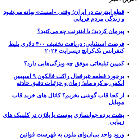
قطع اینترنت در ایران؛ وقتی «امنیت» بهانه می‌شود
و زندگی مردم قربانی
پیرمان کردید؛ با اینترنت چه می‌کنید؟
فرصت استثنایی: دریافت تخفیف ۴۰۰ دلاری بلیط
کنفرانس تک‌کرانچ دیسراپت ۲۰۲۶
کمپین تبلیغاتی موفق چه ویژگی‌هایی دارد؟
برخورد قطعه غیرفعال راکت فالکون ۹ اسپیس
ایکس به کره ماه؛ زمان و جزئیات دقیق حادثه
از کجا قاب گوشی بخریم؟ کانال های خرید قاب
موبایل
پشت پرده جوانسازی پوست با پلاژن در کلینیک های
زیبایی
ورود واحد بی‌ان‌وای ملون به فهرست قوانین