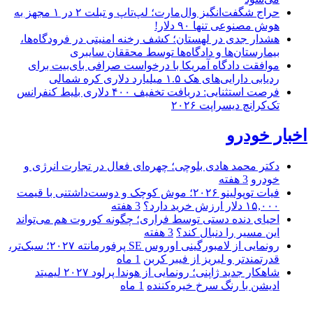
حراج شگفت‌انگیز وال‌مارت؛ لپ‌تاپ و تبلت ۲ در ۱ مجهز به
هوش مصنوعی تنها ۹۰ دلار!
هشدار جدی در لهستان؛ کشف رخنه امنیتی در فرودگاه‌ها،
بیمارستان‌ها و دادگاه‌ها توسط محققان سایبری
موافقت دادگاه آمریکا با درخواست صرافی بای‌بیت برای
ردیابی دارایی‌های هک ۱.۵ میلیارد دلاری کره شمالی
فرصت استثنایی: دریافت تخفیف ۴۰۰ دلاری بلیط کنفرانس
تک‌کرانچ دیسراپت ۲۰۲۶
اخبار خودرو
دکتر محمد هادی بلوچی؛ چهره‌ای فعال در تجارت انرژی و
خودرو
3 هفته
فیات توپولینو ۲۰۲۶؛ موش کوچک و دوست‌داشتنی با قیمت
۱۵,۰۰۰ دلار ارزش خرید دارد؟
3 هفته
احیای دنده دستی توسط فراری؛ چگونه کوروت هم می‌تواند
این مسیر را دنبال کند؟
3 هفته
رونمایی از لامبورگینی اوروس SE پرفورمانته ۲۰۲۷؛ سبک‌تر،
قدرتمندتر و لبریز از فیبر کربن
1 ماه
شاهکار جدید ژاپنی؛ رونمایی از هوندا پرلود ۲۰۲۷ لیمیتد
ادیشن با رنگ سرخ خیره‌کننده
1 ماه