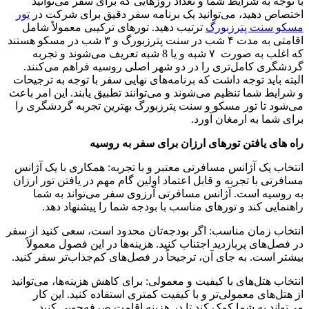
با توجه به شرایط شما و تعداد روزهایی که برای سفر می‌توانید
اختصاص دهید، می‌توانید یک برنامه سفر دقیق برای شرکت در
تور
مسکو سنت پترزبورگ
ترتیب دهید. تورهای ترکیبی معمولاً شامل
اقامتی به مدت ۴ شب در سنت پترزبورگ و ۳ شب در مسکو هستند
که اغلب به صورت ۷ شبه و یا 8 شبه تعریف می‌شوند و تجربه
گردشگری کامل‌تری را در دو شهر اصلی روسیه فراهم می‌کنند.
البته باید توجه داشت که برنامه‌های نهایی سفر با توجه به ترجیحات
و شرایط شما تنظیم می‌شوند و می‌توانند تطبیق یابند. این امر باعث
می‌شود تا تور مسکو و سنت پترزبورگ بهترین تجربه گردشگری را
برای شما به ارمغان آورد.
راه های یافتن تورهای ارزان برای سفر به روسیه
انتخاب یک آژانس مسافرتی معتبر و با تجربه: همکاری با یک آژانس
مسافرتی با تجربه و قابل اعتماد اولین گام مهم در یافتن تور ارزان
به روسیه است. آژانس مسافرتی آرزوی سفر می‌تواند به شما
راهنمایی کند و تورهای مناسب با بودجه شما را پیشنهاد دهد.
انتخاب زمان مناسب: اگر بودجه‌تان محدود است، سعی کنید از سفر
در فصل‌های پربازدید اجتناب کنید. هزینه‌ها در این فصول معمولاً
بیشتر است. به جای آن، ترجیحاً در فصل‌های کم‌جذاب‌تر سفر کنید.
انتخاب هتل‌های با کیفیت و معمولی: برای کاهش هزینه‌ها، می‌توانید
از هتل‌های معمولی‌تر و با کیفیت کمتری استفاده کنید. این کار
می‌تواند به شما کمک کند تا در هزینه اقامت صرفه‌جویی کنید.