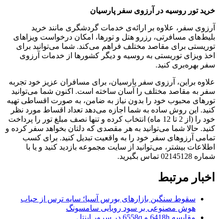
خرید تور روسیه در آرزوی سفر پارسیان
آرزوی سفر، علاوه بر ارائه‌ی خدمات گردشگری مانند خرید
بلیط‌های مسافرتی، رزرو هتل و تورها، امکان درخواست ویزاهای
توریستی برای مقاصد مختلف فراهم می‌کند. شما می‌توانید برای
اخذ ویزای توریستی به روسیه و دیگر کشورها از خدمات آرزوی
سفر بهره‌بری کنید.
علاوه براین، آرزوی سفر پارسیان، برای مسافران عزیز خود تجربه
سفر به مقاصد مختلف را آسان ساخته است. اکنون شما می‌توانید
تورهای محبوب خود را بدون نیاز به ضامن، به صورت اقساطی تهیه
کنید. این روش ساده به شما اجازه می‌دهد تعداد اقساط مورد نظر
خود را (از 2 تا 12 ماه) انتخاب کرده و تنها نصف مبلغ تور را پرداخت
کنید. حالا شما می‌توانید به هر مقصدی که دلتان بخواهد سفر کرده و
تمامی آرزوهای سفر خود را به واقعیت تبدیل کنید. برای کسب
اطلاعات بیشتر، می‌توانید از سایت مجموعه بازدید کنید و یا با
شماره 02145128 تماس بگیرید.
اخبار مرتبط
سقوط سنگین بازارهای بورس آسیا؛ سایه ترس از حباب
هوش مصنوعی بر سود رویایی سامسونگ
مقایسه 6418h و 6558q در سرور اینتل