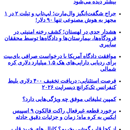
بیشتر دیده می‌شود
حراج شگفت‌انگیز وال‌مارت؛ لپ‌تاپ و تبلت ۲ در ۱
مجهز به هوش مصنوعی تنها ۹۰ دلار!
هشدار جدی در لهستان؛ کشف رخنه امنیتی در
فرودگاه‌ها، بیمارستان‌ها و دادگاه‌ها توسط محققان
سایبری
موافقت دادگاه آمریکا با درخواست صرافی بای‌بیت
برای ردیابی دارایی‌های هک ۱.۵ میلیارد دلاری کره
شمالی
فرصت استثنایی: دریافت تخفیف ۴۰۰ دلاری بلیط
کنفرانس تک‌کرانچ دیسراپت ۲۰۲۶
کمپین تبلیغاتی موفق چه ویژگی‌هایی دارد؟
برخورد قطعه غیرفعال راکت فالکون ۹ اسپیس
ایکس به کره ماه؛ زمان و جزئیات دقیق حادثه
از کجا قاب گوشی بخریم؟ کانال های خرید قاب