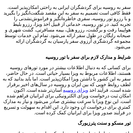
سفر به روسیه برای گردشگران ایرانی به راحتی امکان‌پذیر است.
فقط کافی است تصمیم به سفر به این مقصد شگفت‌انگیز را بگیرید
و با رزرو تور روسیه، سفری خاطره‌انگیز و فراموش‌نشدنی را
تجربه کنید. در تور روسیه، خدماتی از قبیل اخذ ویزا، رزرو بلیط
هواپیما رفت و برگشت، رزرو هتل، بیمه مسافرتی، گشت شهری و
صبحانه رایگان در طول سفر ارائه می‌شود. تمام این خدمات توسط
مجموعه گردشگری آرزوی سفر پارسیان به گردشگران ارائه
می‌شود.
شرایط و مدارک لازم برای سفر با تور روسیه
برای کسانی که به دنبال اطلاعات بیشتر در مورد تورهای روسیه
هستند، اطلاعات مربوط به ویزا بسیار حیاتی است. در حال حاضر،
سفر به این کشور با داشتن ویزا امکان‌پذیر است. اما باید بدانید که به
لطف روابط خوبی که بین ایران و روسیه در سال‌های اخیر برقرار
شده است، فرآیند اخذ
ویزای روسیه
آسان‌تر شده است. اکنون
امکان ثبت درخواست ویزای الکترونیکی برای ایرانیان فراهم شده
است. این نوع ویزا با سرعت بیشتری صادر می‌شود و نیاز به مدارک
کمتری برای درخواست آن وجود دارد. این اقدام به سهولت و تسریع
در فرآیند صدور ویزا برای ایرانیان کمک کرده است.
تور مسکو و سنت پترزبورگ