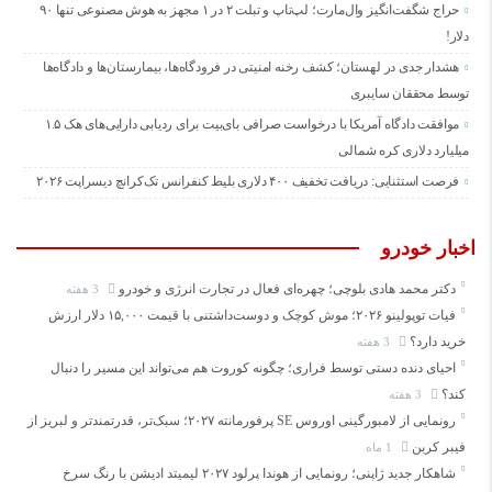
حراج شگفت‌انگیز وال‌مارت؛ لپ‌تاپ و تبلت ۲ در ۱ مجهز به هوش مصنوعی تنها ۹۰
دلار!
هشدار جدی در لهستان؛ کشف رخنه امنیتی در فرودگاه‌ها، بیمارستان‌ها و دادگاه‌ها
توسط محققان سایبری
موافقت دادگاه آمریکا با درخواست صرافی بای‌بیت برای ردیابی دارایی‌های هک ۱.۵
میلیارد دلاری کره شمالی
فرصت استثنایی: دریافت تخفیف ۴۰۰ دلاری بلیط کنفرانس تک‌کرانچ دیسراپت ۲۰۲۶
اخبار خودرو
دکتر محمد هادی بلوچی؛ چهره‌ای فعال در تجارت انرژی و خودرو
3 هفته
فیات توپولینو ۲۰۲۶؛ موش کوچک و دوست‌داشتنی با قیمت ۱۵,۰۰۰ دلار ارزش
خرید دارد؟
3 هفته
احیای دنده دستی توسط فراری؛ چگونه کوروت هم می‌تواند این مسیر را دنبال
کند؟
3 هفته
رونمایی از لامبورگینی اوروس SE پرفورمانته ۲۰۲۷؛ سبک‌تر، قدرتمندتر و لبریز از
فیبر کربن
1 ماه
شاهکار جدید ژاپنی؛ رونمایی از هوندا پرلود ۲۰۲۷ لیمیتد ادیشن با رنگ سرخ