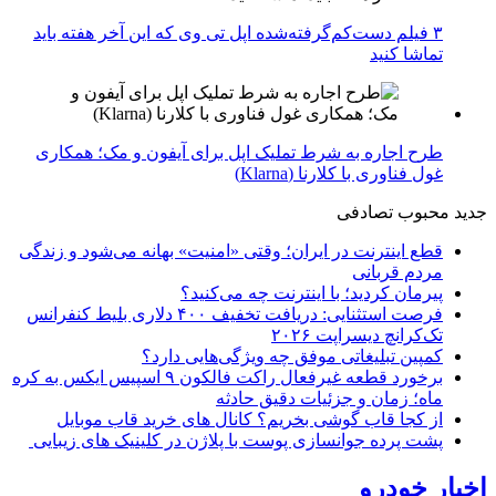
۳ فیلم دست‌کم‌گرفته‌شده اپل تی وی که این آخر هفته باید
تماشا کنید
طرح اجاره به شرط تملیک اپل برای آیفون و مک؛ همکاری
غول فناوری با کلارنا (Klarna)
جدید
محبوب
تصادفی
قطع اینترنت در ایران؛ وقتی «امنیت» بهانه می‌شود و زندگی
مردم قربانی
پیرمان کردید؛ با اینترنت چه می‌کنید؟
فرصت استثنایی: دریافت تخفیف ۴۰۰ دلاری بلیط کنفرانس
تک‌کرانچ دیسراپت ۲۰۲۶
کمپین تبلیغاتی موفق چه ویژگی‌هایی دارد؟
برخورد قطعه غیرفعال راکت فالکون ۹ اسپیس ایکس به کره
ماه؛ زمان و جزئیات دقیق حادثه
از کجا قاب گوشی بخریم؟ کانال های خرید قاب موبایل
پشت پرده جوانسازی پوست با پلاژن در کلینیک های زیبایی
اخبار خودرو