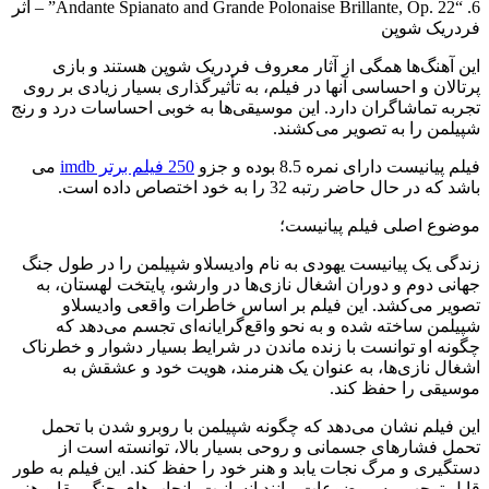
6. “Andante Spianato and Grande Polonaise Brillante, Op. 22” – اثر
فردریک شوپن
این آهنگ‌ها همگی از آثار معروف فردریک شوپن هستند و بازی
پرتالان و احساسی آنها در فیلم، به تأثیرگذاری بسیار زیادی بر روی
تجربه تماشاگران دارد. این موسیقی‌ها به خوبی احساسات درد و رنج
شپیلمن را به تصویر می‌کشند.
فیلم پیانیست دارای نمره 8.5 بوده و جزو
250 فیلم برتر imdb
می
باشد که در حال حاضر رتبه 32 را به خود اختصاص داده است.
موضوع اصلی فیلم پیانیست؛
زندگی یک پیانیست یهودی به نام وادیسلاو شپیلمن را در طول جنگ
جهانی دوم و دوران اشغال نازی‌ها در وارشو، پایتخت لهستان، به
تصویر می‌کشد. این فیلم بر اساس خاطرات واقعی وادیسلاو
شپیلمن ساخته شده و به نحو واقع‌گرایانه‌ای تجسم می‌دهد که
چگونه او توانست با زنده ماندن در شرایط بسیار دشوار و خطرناک
اشغال نازی‌ها، به عنوان یک هنرمند، هویت خود و عشقش به
موسیقی را حفظ کند.
این فیلم نشان می‌دهد که چگونه شپیلمن با روبرو شدن با تحمل
تحمل فشارهای جسمانی و روحی بسیار بالا، توانسته است از
دستگیری و مرگ نجات یابد و هنر خود را حفظ کند. این فیلم به طور
قابل توجهی به موضوعات مانند انسانیت، انجاب‌های جنگ، بقا و هنر