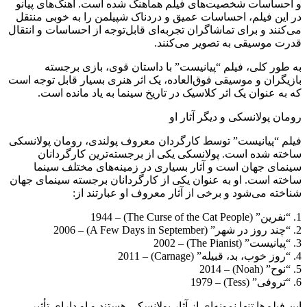
و احساسات شخصیت‌های فیلم هماهنگ شده است. آهنگ‌های پیانو
در این فیلم، احساسات عمیق و دردناک شپیلمن را به خوبی منتقل
می‌کنند و برای تماشاگران تجربه‌ای قابل‌توجه از احساسات و انتقال
قدرت موسیقی به تصویر می‌کنند.
به طور کلی، فیلم “پیانیست” با داستان قوی، بازی برجسته
بازیگران و موسیقی فوق‌العاده، یک اثر هنری بسیار قابل توجه است
که به عنوان یک اثر کلاسیک در تاریخ سینما به یاد مانده است.
رومان پولانسکی و دیگر آثار او
فیلم “پیانیست” توسط کارگردان معروف پولندی، رومان پولانسکی
ساخته شده است. پولانسکی یکی از برجسته‌ترین کارگردانان
سینمای جهان است و آثار بسیاری در زمینه‌های مختلف سینما
ساخته است. او به عنوان یکی از کارگردانان برجسته سینمای جهان
شناخته می‌شود و برخی از آثار معروف او عبارتند از:
1. “نفرین” (The Curse of the Cat People) – 1944
2. “چند روز در شهر” (A Few Days in September) – 2006
3. “پیانیست” (The Pianist) – 2002
4. “روز خوب، بد، قبیله” (Carnage) – 2011
5. “نوح” (Noah) – 2014
6. “تروفی” (Tess) – 1979
این فیلم‌ها تنها نمونه‌ای از آثار پولانسکی هستند و او دارای تأثیر