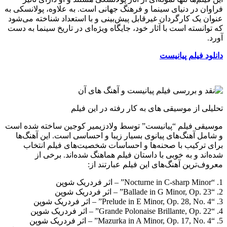
فراوان در دنیای سینما و فرهنگ جهانی است. به علاوه، پولانسکی به
عنوان یک کارگردان غیرقابل پیش‌بینی و با استعداد شناخته می‌شود
که توانسته است با آثار خود، جایگاه ویژه‌ای در تاریخ سینما به دست
آورد.
دانلود فیلم پیانیست
تحلیلی از موسیقی های به کار رفته در این فیلم
موسیقی فیلم “پیانیست” توسط ولادزیمیر کوجین ساخته شده است
و شامل آهنگ‌های پیانوی بسیار زیبا و احساسی است. این آهنگ‌ها
برای ترکیب با صحنه‌ها و احساسات شخصیت‌های فیلم انتخاب
شده‌اند و به خوبی با داستان فیلم هماهنگ شده‌اند. برخی از
معروف‌ترین آهنگ‌های این فیلم عبارتند از:
1. “Nocturne in C-sharp Minor” – اثر فردریک شوپن
2. “Ballade in G Minor, Op. 23” – اثر فردریک شوپن
3. “Prelude in E Minor, Op. 28, No. 4” – اثر فردریک شوپن
4. “Grande Polonaise Brillante, Op. 22” – اثر فردریک شوپن
5. “Mazurka in A Minor, Op. 17, No. 4” – اثر فردریک شوپن