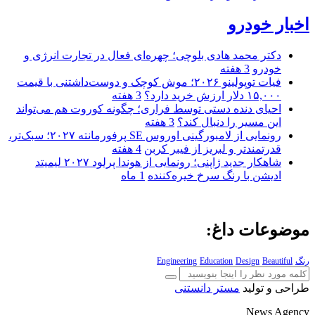
اخبار خودرو
دکتر محمد هادی بلوچی؛ چهره‌ای فعال در تجارت انرژی و
خودرو
3 هفته
فیات توپولینو ۲۰۲۶؛ موش کوچک و دوست‌داشتنی با قیمت
۱۵,۰۰۰ دلار ارزش خرید دارد؟
3 هفته
احیای دنده دستی توسط فراری؛ چگونه کوروت هم می‌تواند
این مسیر را دنبال کند؟
3 هفته
رونمایی از لامبورگینی اوروس SE پرفورمانته ۲۰۲۷؛ سبک‌تر،
قدرتمندتر و لبریز از فیبر کربن
4 هفته
شاهکار جدید ژاپنی؛ رونمایی از هوندا پرلود ۲۰۲۷ لیمیتد
ادیشن با رنگ سرخ خیره‌کننده
1 ماه
موضوعات داغ:
رنگ
Beautiful
Design
Education
Engineering
طراحی و تولید
مستر دانستنی
News Agency