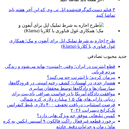
۳ فیلم دست‌کم‌گرفته‌شده اپل تی وی که این آخر هفته باید
تماشا کنید
طرح اجاره به شرط تملیک اپل برای آیفون و مک؛ همکاری
غول فناوری با کلارنا (Klarna)
جدید
محبوب
تصادفی
قطع اینترنت در ایران؛ وقتی «امنیت» بهانه می‌شود و زندگی
مردم قربانی
پیرمان کردید؛ با اینترنت چه می‌کنید؟
هشدار جدی در لهستان؛ کشف رخنه امنیتی در فرودگاه‌ها،
بیمارستان‌ها و دادگاه‌ها توسط محققان سایبری
موافقت دادگاه آمریکا با درخواست صرافی بای‌بیت برای
ردیابی دارایی‌های هک ۱.۵ میلیارد دلاری کره شمالی
فرصت استثنایی: دریافت تخفیف ۴۰۰ دلاری بلیط کنفرانس
تک‌کرانچ دیسراپت ۲۰۲۶
کمپین تبلیغاتی موفق چه ویژگی‌هایی دارد؟
برخورد قطعه غیرفعال راکت فالکون ۹ اسپیس ایکس به کره
ماه؛ زمان و جزئیات دقیق حادثه