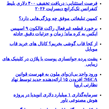
فرصت استثنایی: دریافت تخفیف ۴۰۰ دلاری بلیط
کنفرانس تک‌کرانچ دیسراپت ۲۰۲۶
کمپین تبلیغاتی موفق چه ویژگی‌هایی دارد؟
برخورد قطعه غیرفعال راکت فالکون ۹ اسپیس
ایکس به کره ماه؛ زمان و جزئیات دقیق حادثه
از کجا قاب گوشی بخریم؟ کانال های خرید قاب
موبایل
پشت پرده جوانسازی پوست با پلاژن در کلینیک های
زیبایی
ورود واحد بی‌ان‌وای ملون به فهرست قوانین
MiCA؛ افزودن ۱۵ ارائه‌دهنده جدید توسط نهاد
نظارتی اروپا
سرمایه‌گذاری ۱ میلیارد دلاری انویدیا در پروژه
هوش مصنوعی ناور