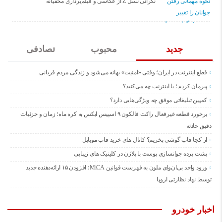
نگرانی نسل Z از عکاسی و فیلم‌برداری مخفیانه
جدید
محبوب
تصادفی
قطع اینترنت در ایران؛ وقتی «امنیت» بهانه می‌شود و زندگی مردم قربانی
پیرمان کردید؛ با اینترنت چه می‌کنید؟
کمپین تبلیغاتی موفق چه ویژگی‌هایی دارد؟
برخورد قطعه غیرفعال راکت فالکون ۹ اسپیس ایکس به کره ماه؛ زمان و جزئیات
دقیق حادثه
از کجا قاب گوشی بخریم؟ کانال های خرید قاب موبایل
پشت پرده جوانسازی پوست با پلاژن در کلینیک های زیبایی
ورود واحد بی‌ان‌وای ملون به فهرست قوانین MiCA؛ افزودن ۱۵ ارائه‌دهنده جدید
توسط نهاد نظارتی اروپا
اخبار خودرو