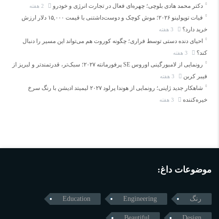
دکتر محمد هادی بلوچی؛ چهره‌ای فعال در تجارت انرژی و خودرو
2 هفته
فیات توپولینو ۲۰۲۶؛ موش کوچک و دوست‌داشتنی با قیمت ۱۵,۰۰۰ دلار ارزش
خرید دارد؟
3 هفته
احیای دنده دستی توسط فراری؛ چگونه کوروت هم می‌تواند این مسیر را دنبال
کند؟
3 هفته
رونمایی از لامبورگینی اوروس SE پرفورمانته ۲۰۲۷؛ سبک‌تر، قدرتمندتر و لبریز از
فیبر کربن
3 هفته
شاهکار جدید ژاپنی؛ رونمایی از هوندا پرلود ۲۰۲۷ لیمیتد ادیشن با رنگ سرخ
خیره‌کننده
3 هفته
موضوعات داغ:
رنگ
Engineering
Education
Beautiful
Design