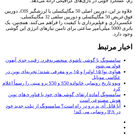
رم، عملکرد خوبی در بازی‌های گرافیکی ارائه می‌دهد.
علاوه بر این، دوربین اصلی 50 مگاپیکسلی با لرزشگیر OIS، دوربین
فوق‌عریض 50 مگاپیکسلی و دوربین سلفی 32 مگاپیکسلی،
عکسبرداری و فیلم‌برداری با کیفیت را فراهم می‌کنند. همچنین، یک
باتری 5000 میلی‌آمپر ساعتی برای تامین نیازهای انرژی این گوشی
وجود دارد.
اخبار مرتبط
سامسونگ با گوشی تاشوی منحصربه‌فرد، رقیب جدی آیفون
فولد می‌شود
هواوی نوا ۱۵ اولترا و ۱۵ پرو معرفی شدند؛ تجربه‌ای نوین در
عکاسی موبایل
ویوو تاریخ رونمایی خانواده S50 و S50 پرو مینی را رسماً اعلام
کرد
سامسونگ آماده ارتقای گوشی‌های خود با فناوری‌های نوین
هوش مصنوعی است
آیا قاتل آی پد پرو در راه است؟ سامسونگ از تبلت جدید خود
در IFA رونمایی می کند!