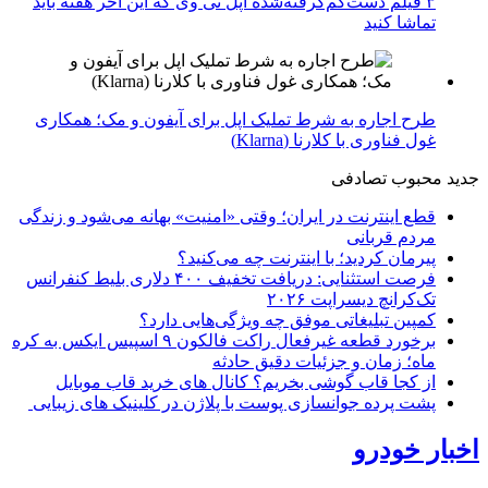
۳ فیلم دست‌کم‌گرفته‌شده اپل تی وی که این آخر هفته باید
تماشا کنید
طرح اجاره به شرط تملیک اپل برای آیفون و مک؛ همکاری
غول فناوری با کلارنا (Klarna)
جدید
محبوب
تصادفی
قطع اینترنت در ایران؛ وقتی «امنیت» بهانه می‌شود و زندگی
مردم قربانی
پیرمان کردید؛ با اینترنت چه می‌کنید؟
فرصت استثنایی: دریافت تخفیف ۴۰۰ دلاری بلیط کنفرانس
تک‌کرانچ دیسراپت ۲۰۲۶
کمپین تبلیغاتی موفق چه ویژگی‌هایی دارد؟
برخورد قطعه غیرفعال راکت فالکون ۹ اسپیس ایکس به کره
ماه؛ زمان و جزئیات دقیق حادثه
از کجا قاب گوشی بخریم؟ کانال های خرید قاب موبایل
پشت پرده جوانسازی پوست با پلاژن در کلینیک های زیبایی
اخبار خودرو