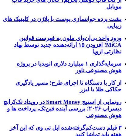
موبایل
پشت پرده جوانسازی پوست با پلاژن در کلینیک های
زیبایی
ورود واحد بی‌ان‌وای ملون به فهرست قوانین
MiCA؛ افزودن ۱۵ ارائه‌دهنده جدید توسط نهاد
نظارتی اروپا
سرمایه‌گذاری ۱ میلیارد دلاری انویدیا در پروژه
هوش مصنوعی ناور
از کار با دستگاه تا اجرای طرح؛ مسیر یادگیری
حکاکی طلا با لیزر
رونمایی از استیج Smart Money در رویداد تک‌کرانچ
دیسراپ ۲۰۲۶؛ بررسی آینده فین‌تک، پرداخت‌ ها و
هوش مصنوعی
۳ فیلم دست‌کم‌گرفته‌شده اپل تی وی که این آخر
هفته باید تماشا کنید