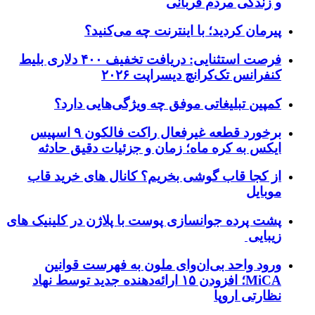
و زندگی مردم قربانی
پیرمان کردید؛ با اینترنت چه می‌کنید؟
فرصت استثنایی: دریافت تخفیف ۴۰۰ دلاری بلیط
کنفرانس تک‌کرانچ دیسراپت ۲۰۲۶
کمپین تبلیغاتی موفق چه ویژگی‌هایی دارد؟
برخورد قطعه غیرفعال راکت فالکون ۹ اسپیس
ایکس به کره ماه؛ زمان و جزئیات دقیق حادثه
از کجا قاب گوشی بخریم؟ کانال های خرید قاب
موبایل
پشت پرده جوانسازی پوست با پلاژن در کلینیک های
زیبایی
ورود واحد بی‌ان‌وای ملون به فهرست قوانین
MiCA؛ افزودن ۱۵ ارائه‌دهنده جدید توسط نهاد
نظارتی اروپا