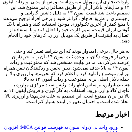
واردات تجاری این موبایل ممنوع است و پس از مدتی، واردات آیفون
۱۴ و مدل‌های بالاتر از آن از طریق مسافران نیز ممنوع شد. این
تصمیم باعث شد قیمت آیفون ۱۳ به دلیل داشتن گارانتی و
رجیستری از طریق قاچاق، گرانتر شود و برخی افراد ترجیح می‌دهند
با مبلغ کمتر از آخرین تکنولوژی موجود استفاده کنند و همراه با یک
گوشی ارزان قیمت، سیم کارت خود را فعال کنند و با استفاده از
اتصال به اینترنت از طریق یک موبایل ارزان، کارهای خود را انجام
دهند.
به هر حال، برخی امیدوار بودند که این شرایط تغییر کند و حتی
برخی از فروشندگان، با وعده ثبت آیفون ۱۴، آن را به خریداران
عرضه می‌کردند. اما در نهایت مشخص شد که ممنوعیت واردات
آیفون ۱۴ به بالا حذف نمی‌شود. دبیر انجمن واردکنندگان تلفن همراه
نیز این موضوع را تایید کرد و اعلام کرد که تحریم‌ها و ارزبری بالا از
جمله دلایل اصلی برای ممنوعیت واردات آیفون ۱۴ به بالا
هستندبنابراین، براساس اظهارات رئیس ستاد مرکزی مبارزه با
قاچاق کالا و ارز، ورود، استفاده، به کار گیری و فروش آیفون ۱۴ به
بالا در ایران ممنوع است. این تصمیم به علت تحریم‌ها و ارزبری بالا
اتخاذ شده است و احتمال تغییر در آینده بسیار کم است.
اخبار مرتبط
ورود واحد بی‌ان‌وای ملون به فهرست قوانین MiCA؛ افزودن