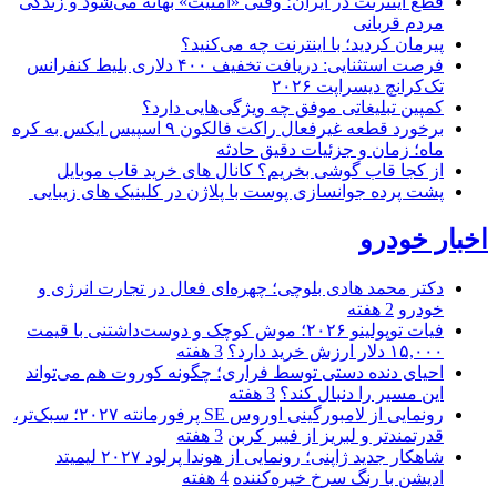
قطع اینترنت در ایران؛ وقتی «امنیت» بهانه می‌شود و زندگی
مردم قربانی
پیرمان کردید؛ با اینترنت چه می‌کنید؟
فرصت استثنایی: دریافت تخفیف ۴۰۰ دلاری بلیط کنفرانس
تک‌کرانچ دیسراپت ۲۰۲۶
کمپین تبلیغاتی موفق چه ویژگی‌هایی دارد؟
برخورد قطعه غیرفعال راکت فالکون ۹ اسپیس ایکس به کره
ماه؛ زمان و جزئیات دقیق حادثه
از کجا قاب گوشی بخریم؟ کانال های خرید قاب موبایل
پشت پرده جوانسازی پوست با پلاژن در کلینیک های زیبایی
اخبار خودرو
دکتر محمد هادی بلوچی؛ چهره‌ای فعال در تجارت انرژی و
خودرو
2 هفته
فیات توپولینو ۲۰۲۶؛ موش کوچک و دوست‌داشتنی با قیمت
۱۵,۰۰۰ دلار ارزش خرید دارد؟
3 هفته
احیای دنده دستی توسط فراری؛ چگونه کوروت هم می‌تواند
این مسیر را دنبال کند؟
3 هفته
رونمایی از لامبورگینی اوروس SE پرفورمانته ۲۰۲۷؛ سبک‌تر،
قدرتمندتر و لبریز از فیبر کربن
3 هفته
شاهکار جدید ژاپنی؛ رونمایی از هوندا پرلود ۲۰۲۷ لیمیتد
ادیشن با رنگ سرخ خیره‌کننده
4 هفته