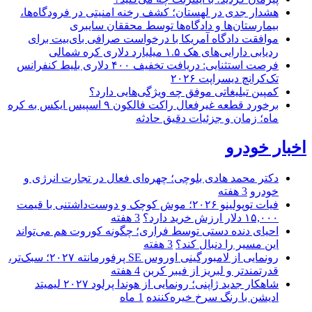
هشدار جدی در لهستان؛ کشف رخنه امنیتی در فرودگاه‌ها،
بیمارستان‌ها و دادگاه‌ها توسط محققان سایبری
موافقت دادگاه آمریکا با درخواست صرافی بای‌بیت برای
ردیابی دارایی‌های هک ۱.۵ میلیارد دلاری کره شمالی
فرصت استثنایی: دریافت تخفیف ۴۰۰ دلاری بلیط کنفرانس
تک‌کرانچ دیسراپت ۲۰۲۶
کمپین تبلیغاتی موفق چه ویژگی‌هایی دارد؟
برخورد قطعه غیرفعال راکت فالکون ۹ اسپیس ایکس به کره
ماه؛ زمان و جزئیات دقیق حادثه
اخبار خودرو
دکتر محمد هادی بلوچی؛ چهره‌ای فعال در تجارت انرژی و
خودرو
3 هفته
فیات توپولینو ۲۰۲۶؛ موش کوچک و دوست‌داشتنی با قیمت
۱۵,۰۰۰ دلار ارزش خرید دارد؟
3 هفته
احیای دنده دستی توسط فراری؛ چگونه کوروت هم می‌تواند
این مسیر را دنبال کند؟
3 هفته
رونمایی از لامبورگینی اوروس SE پرفورمانته ۲۰۲۷؛ سبک‌تر،
قدرتمندتر و لبریز از فیبر کربن
4 هفته
شاهکار جدید ژاپنی؛ رونمایی از هوندا پرلود ۲۰۲۷ لیمیتد
ادیشن با رنگ سرخ خیره‌کننده
1 ماه