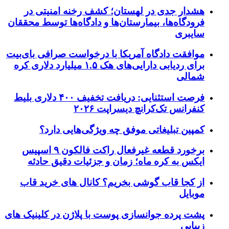
هشدار جدی در لهستان؛ کشف رخنه امنیتی در
فرودگاه‌ها، بیمارستان‌ها و دادگاه‌ها توسط محققان
سایبری
موافقت دادگاه آمریکا با درخواست صرافی بای‌بیت
برای ردیابی دارایی‌های هک ۱.۵ میلیارد دلاری کره
شمالی
فرصت استثنایی: دریافت تخفیف ۴۰۰ دلاری بلیط
کنفرانس تک‌کرانچ دیسراپت ۲۰۲۶
کمپین تبلیغاتی موفق چه ویژگی‌هایی دارد؟
برخورد قطعه غیرفعال راکت فالکون ۹ اسپیس
ایکس به کره ماه؛ زمان و جزئیات دقیق حادثه
از کجا قاب گوشی بخریم؟ کانال های خرید قاب
موبایل
پشت پرده جوانسازی پوست با پلاژن در کلینیک های
زیبایی