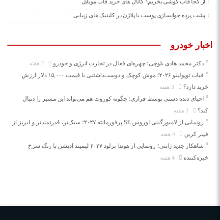
از کجا قاب گوشی بخریم؟ کانال های خرید قاب موبایل
پشت پرده جوانسازی پوست با پلاژن در کلینیک های زیبایی
اخبار خودرو
دکتر محمد هادی بلوچی؛ چهره‌ای فعال در تجارت انرژی و خودرو
2 هفته
فیات توپولینو ۲۰۲۶؛ موش کوچک و دوست‌داشتنی با قیمت ۱۵,۰۰۰ دلار ارزش
خرید دارد؟
3 هفته
احیای دنده دستی توسط فراری؛ چگونه کوروت هم می‌تواند این مسیر را دنبال
کند؟
3 هفته
رونمایی از لامبورگینی اوروس SE پرفورمانته ۲۰۲۷؛ سبک‌تر، قدرتمندتر و لبریز از
فیبر کربن
4 هفته
شاهکار جدید ژاپنی؛ رونمایی از هوندا پرلود ۲۰۲۷ لیمیتد ادیشن با رنگ سرخ
خیره‌کننده
4 هفته