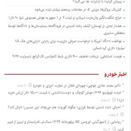
پیرمان کردید؛ با اینترنت چه می‌کنید؟
کش‌بک بروکرها؛ مزیتی که در معاملات پرحجم بیشتر دیده می‌شود
حراج شگفت‌انگیز وال‌مارت؛ لپ‌تاپ و تبلت ۲ در ۱ مجهز به هوش مصنوعی تنها ۹۰ دلار!
هشدار جدی در لهستان؛ کشف رخنه امنیتی در فرودگاه‌ها، بیمارستان‌ها و دادگاه‌ها توسط
محققان سایبری
موافقت دادگاه آمریکا با درخواست صرافی بای‌بیت برای ردیابی دارایی‌های هک ۱.۵
میلیارد دلاری کره شمالی
فرصت استثنایی: دریافت تخفیف ۴۰۰ دلاری بلیط کنفرانس تک‌کرانچ دیسراپت ۲۰۲۶
اخبار خودرو
دکتر محمد هادی بلوچی؛ چهره‌ای فعال در تجارت انرژی و خودرو
3 هفته
فیات توپولینو ۲۰۲۶؛ موش کوچک و دوست‌داشتنی با قیمت ۱۵,۰۰۰ دلار ارزش خرید
دارد؟
3 هفته
احیای دنده دستی توسط فراری؛ چگونه کوروت هم می‌تواند این مسیر را دنبال کند؟
3 هفته
رونمایی از لامبورگینی اوروس SE پرفورمانته ۲۰۲۷؛ سبک‌تر، قدرتمندتر و لبریز از فیبر
کربن
1 ماه