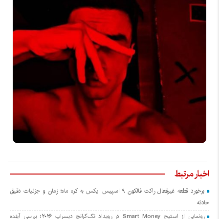
اخبار مرتبط
برخورد قطعه غیرفعال راکت فالکون ۹ اسپیس ایکس به کره ماه؛ زمان و جزئیات دقیق
حادثه
رونمایی از استیج Smart Money در رویداد تک‌کرانچ دیسراپ ۲۰۲۶؛ بررسی آینده