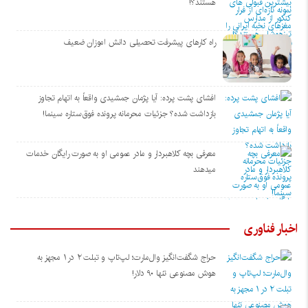
هستند؟!
راه کارهای پیشرفت تحصیلی دانش اموزان ضعیف
افشای پشت پرده: آیا پژمان جمشیدی واقعاً به اتهام تجاوز
بازداشت شده؟ جزئیات محرمانه پرونده فوق‌ستاره سینما!
معرفی بچه کلاهبردار و مادر عمومی او به صورت رایگان خدمات
میدهند
اخبار فناوری
حراج شگفت‌انگیز وال‌مارت؛ لپ‌تاپ و تبلت ۲ در ۱ مجهز به
هوش مصنوعی تنها ۹۰ دلار!