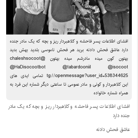
افشای اطلاعات پسر فاحشه و کلاهبردار ریز و بچه که یک مادر جنده
دارد عاشق فحش دادنه برید هر فحش ناموسی بلدید بهش بدید
بهتون کون میده مادرشم میده بهتون @chaleshsocoot
@HaDisocootbot @tabardooniil @isocoot
tg://openmessage?user_id=538344625 تمامی ایدی های
این کلاهبردار و کونی و مادر عمومی تا ساعتی دیگر شماره این فرد به
همراه شماره خانواده
افشای اطلاعات پسر فاحشه و کلاهبردار ریز و بچه که یک مادر
جنده دارد
عاشق فحش دادنه