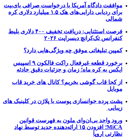
موافقت دادگاه آمریکا با درخواست صرافی بای‌بیت
برای ردیابی دارایی‌های هک ۱.۵ میلیارد دلاری کره
شمالی
فرصت استثنایی: دریافت تخفیف ۴۰۰ دلاری بلیط
کنفرانس تک‌کرانچ دیسراپت ۲۰۲۶
کمپین تبلیغاتی موفق چه ویژگی‌هایی دارد؟
برخورد قطعه غیرفعال راکت فالکون ۹ اسپیس
ایکس به کره ماه؛ زمان و جزئیات دقیق حادثه
از کجا قاب گوشی بخریم؟ کانال های خرید قاب
موبایل
پشت پرده جوانسازی پوست با پلاژن در کلینیک های
زیبایی
ورود واحد بی‌ان‌وای ملون به فهرست قوانین
MiCA؛ افزودن ۱۵ ارائه‌دهنده جدید توسط نهاد
نظارتی اروپا