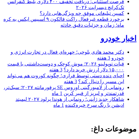
فرصت استثنایی: دریافت تخفیف ۴۰۰ دلاری بلیط کنفرانس
تک‌کرانچ دیسراپت ۲۰۲۶
کمپین تبلیغاتی موفق چه ویژگی‌هایی دارد؟
برخورد قطعه غیرفعال راکت فالکون ۹ اسپیس ایکس به کره
ماه؛ زمان و جزئیات دقیق حادثه
اخبار خودرو
دکتر محمد هادی بلوچی؛ چهره‌ای فعال در تجارت انرژی و
خودرو
3 هفته
فیات توپولینو ۲۰۲۶؛ موش کوچک و دوست‌داشتنی با قیمت
۱۵,۰۰۰ دلار ارزش خرید دارد؟
3 هفته
احیای دنده دستی توسط فراری؛ چگونه کوروت هم می‌تواند
این مسیر را دنبال کند؟
3 هفته
رونمایی از لامبورگینی اوروس SE پرفورمانته ۲۰۲۷؛ سبک‌تر،
قدرتمندتر و لبریز از فیبر کربن
1 ماه
شاهکار جدید ژاپنی؛ رونمایی از هوندا پرلود ۲۰۲۷ لیمیتد
ادیشن با رنگ سرخ خیره‌کننده
1 ماه
موضوعات داغ: