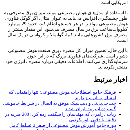
با استفاده از مدل‌های هوش مصنوعی مولد، میزان برق مصرفی به
طور چشمگیری افزایش می‌یابد. به عنوان مثال، اگر گوگل فناوری
هوش مصنوعی مولد را در هر جستجو ادغام کند، حدود 29 میلیارد
کیلووات‌ساعت برق در سال مصرف می‌شود. این مقدار بیشتر از
مصرف برق کشورهایی مانند کنیا، گواتمالا و کرواسی در یک سال
است.
با این حال، تخمین میزان کل مصرف برق صنعت هوش مصنوعی
دشوار است. شرکت‌های فناوری بزرگ که در این حوزه
سرمایه‌گذاری می‌کنند، اطلاعات دقیقی درباره مصرف انرژی خود
منتشر نکرده‌اند.
اخبار مرتبط
فرهنگ جامع اصطلاحات هوش مصنوعی؛ تنها راهنمایی که
امسال به آن نیاز دارید
چت‌جی‌پی‌تی و دیپ‌سیک موفق به اتصال در شرایط خاموشی
گسترده اینترنت ایران شدند
ربات درامری که مهندسان را شگفت زده کرد؛ 200 ضربه در
دقیقه با دقتی باورنکردنی
دوره جامع آموزش هوش مصنوعی از صفر تا تسلط کامل