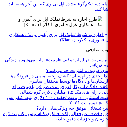
۳ فیلم دست‌کم‌گرفته‌شده اپل تی وی که این آخر هفته باید
تماشا کنید
طرح اجاره به شرط تملیک اپل برای آیفون و مک؛ همکاری
غول فناوری با کلارنا (Klarna)
د
محبوب
تصادفی
قطع اینترنت در ایران؛ وقتی «امنیت» بهانه می‌شود و زندگی
مردم قربانی
پیرمان کردید؛ با اینترنت چه می‌کنید؟
هشدار جدی در لهستان؛ کشف رخنه امنیتی در فرودگاه‌ها،
بیمارستان‌ها و دادگاه‌ها توسط محققان سایبری
موافقت دادگاه آمریکا با درخواست صرافی بای‌بیت برای
ردیابی دارایی‌های هک ۱.۵ میلیارد دلاری کره شمالی
فرصت استثنایی: دریافت تخفیف ۴۰۰ دلاری بلیط کنفرانس
تک‌کرانچ دیسراپت ۲۰۲۶
کمپین تبلیغاتی موفق چه ویژگی‌هایی دارد؟
برخورد قطعه غیرفعال راکت فالکون ۹ اسپیس ایکس به کره
ماه؛ زمان و جزئیات دقیق حادثه