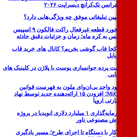
کنفرانس تک‌کرانچ دیسراپت ۲۰۲۶
کمپین تبلیغاتی موفق چه ویژگی‌هایی دارد؟
برخورد قطعه غیرفعال راکت فالکون ۹ اسپیس
ایکس به کره ماه؛ زمان و جزئیات دقیق حادثه
از کجا قاب گوشی بخریم؟ کانال های خرید قاب
موبایل
پشت پرده جوانسازی پوست با پلاژن در کلینیک های
زیبایی
ورود واحد بی‌ان‌وای ملون به فهرست قوانین
MiCA؛ افزودن ۱۵ ارائه‌دهنده جدید توسط نهاد
نظارتی اروپا
سرمایه‌گذاری ۱ میلیارد دلاری انویدیا در پروژه
هوش مصنوعی ناور
از کار با دستگاه تا اجرای طرح؛ مسیر یادگیری