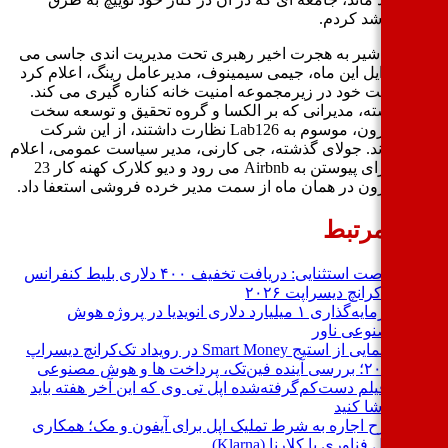
لف رشد کردم.
عفای شیر به هجرت اخیر رهبری تحت مدیریت اندی جاسی می
اید. اوایل این ماه، جیمی سیمینوف، مدیرعامل رینگ، اعلام کرد
از سمت خود در زیرمجموعه امنیت خانه کناره گیری می کند.
 گذشته، مدیرانی که بر الکسا و گروه تحقیق و توسعه سخت
افزار آمازون، موسوم به Lab126 نظارت داشتند، از این شرکت
ج شدند. جولای گذشته، جی کارنی، مدیر سیاست عمومی، اعلام
کرد که برای پیوستن به Airbnb می رود و دیو کلارک کهنه کار 23
ه آمازون در همان ماه از سمت مدیر خرده فروشی استعفا داد.
بار مرتبط
فرصت استثنایی: دریافت تخفیف ۴۰۰ دلاری بلیط کنفرانس
تک‌کرانچ دیسراپت ۲۰۲۶
سرمایه‌گذاری ۱ میلیارد دلاری انویدیا در پروژه هوش
مصنوعی ناور
رونمایی از استیج Smart Money در رویداد تک‌کرانچ دیسراپ
۲۰۲۶؛ بررسی آینده فین‌تک، پرداخت‌ ها و هوش مصنوعی
۳ فیلم دست‌کم‌گرفته‌شده اپل تی وی که این آخر هفته باید
تماشا کنید
طرح اجاره به شرط تملیک اپل برای آیفون و مک؛ همکاری
غول فناوری با کلارنا (Klarna)