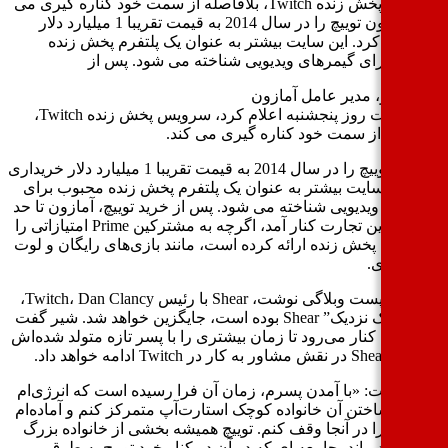
سرویس پخش زنده Twitch، بلافاصله از سمت خود کناره گیری می
کند. آمازون توییچ را در سال 2014 به قیمت تقریبا 1 میلیارد دلار
داری کرد. این سایت بیشتر به عنوان یک پلتفرم پخش زنده
وب برای گیمرهای ویدیویی شناخته می شود. پس از
 شیر، مدیر عامل آمازون
این شرکت روز پنجشنبه اعلام کرد، سرویس پخش زنده Twitch،
فاصله از سمت خود کناره گیری می کند.
آمازون توییچ را در سال 2014 به قیمت تقریبا 1 میلیارد دلار خریداری
. این سایت بیشتر به عنوان یک پلتفرم پخش زنده محبوب برای
رهای ویدیویی شناخته می شود. پس از خرید توییچ، آمازون تا حد
زیادی با این تجارت کنار آمد، اگرچه به مشترکین Prime امتیازاتی را
پلتفرم پخش زنده ارائه کرده است، مانند بازی‌های رایگان و لوت
ن بازی.
او در یک پست وبلاگی نوشت، Shear با رئیس Twitch، Dan Clancy،
که “شریک نزدیک” Shear بوده است، جایگزین خواهد شد. شیر گفت
از آنجا کنار می‌رود تا زمان بیشتری را با پسر تازه متولد شده‌اش
مشاور به کار در Twitch ادامه خواهد داد.
 نوشت: «با آمدن پسرم، زمان آن فرا رسیده است که انرژی‌ام
روی ساختن آن خانواده کوچک استارت‌آپ متمرکز کنم و آماده‌ام
ژی‌ام را در آنجا وقف کنم. توییچ همیشه بخشی از خانواده بزرگ
خواهد ماند، جامعه ای که در آن در کنار خود توییچ به طرق