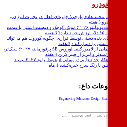
بار خودرو
دکتر محمد هادی بلوچی؛ چهره‌ای فعال در تجارت انرژی و
خودرو
3 هفته
فیات توپولینو ۲۰۲۶؛ موش کوچک و دوست‌داشتنی با قیمت
۱۵,۰۰۰ دلار ارزش خرید دارد؟
3 هفته
احیای دنده دستی توسط فراری؛ چگونه کوروت هم می‌تواند
این مسیر را دنبال کند؟
3 هفته
رونمایی از لامبورگینی اوروس SE پرفورمانته ۲۰۲۷؛ سبک‌تر،
قدرتمندتر و لبریز از فیبر کربن
4 هفته
شاهکار جدید ژاپنی؛ رونمایی از هوندا پرلود ۲۰۲۷ لیمیتد
ادیشن با رنگ سرخ خیره‌کننده
1 ماه
وضوعات داغ:
نگ
Beautiful
Design
Education
Engineering