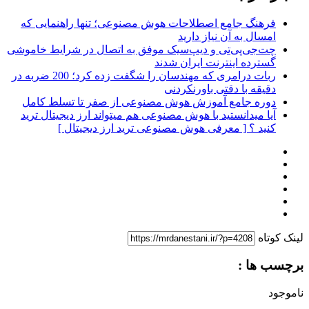
فرهنگ جامع اصطلاحات هوش مصنوعی؛ تنها راهنمایی که
امسال به آن نیاز دارید
چت‌جی‌پی‌تی و دیپ‌سیک موفق به اتصال در شرایط خاموشی
گسترده اینترنت ایران شدند
ربات درامری که مهندسان را شگفت زده کرد؛ 200 ضربه در
دقیقه با دقتی باورنکردنی
دوره جامع آموزش هوش مصنوعی از صفر تا تسلط کامل
آیا میدانستید با هوش مصنوعی هم میتواند ارز دیجیتال ترید
کنید ؟ [ معرفی هوش مصنوعی ترید ارز دیجیتال ]
لینک کوتاه
برچسب ها :
ناموجود