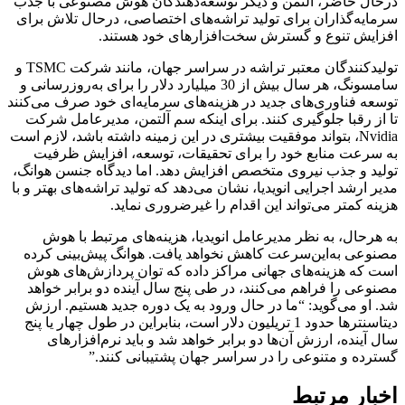
درحال حاضر، آلتمن و دیگر توسعه‌دهندگان هوش مصنوعی با جذب
سرمایه‌گذاران برای تولید تراشه‌های اختصاصی، درحال تلاش برای
افزایش تنوع و گسترش سخت‌افزارهای خود هستند.
تولیدکنندگان معتبر تراشه در سراسر جهان، مانند شرکت TSMC و
سامسونگ، هر سال بیش از 30 میلیارد دلار را برای به‌روزرسانی و
توسعه فناوری‌های جدید در هزینه‌های سرمایه‌ای خود صرف می‌کنند
تا از رقبا جلوگیری کنند. برای اینکه سم آلتمن، مدیرعامل شرکت
Nvidia، بتواند موفقیت بیشتری در این زمینه داشته باشد، لازم است
به سرعت منابع خود را برای تحقیقات، توسعه، افزایش ظرفیت
تولید و جذب نیروی متخصص افزایش دهد. اما دیدگاه جنسن هوانگ،
مدیر ارشد اجرایی انویدیا، نشان می‌دهد که تولید تراشه‌های بهتر و با
هزینه کمتر می‌تواند این اقدام را غیرضروری نماید.
به هرحال، به نظر مدیرعامل انویدیا، هزینه‌های مرتبط با هوش
مصنوعی به‌این‌سرعت کاهش نخواهد یافت. هوانگ پیش‌بینی کرده
است که هزینه‌های جهانی مراکز داده که توان پردازش‌های هوش
مصنوعی را فراهم می‌کنند، در طی پنج سال آینده دو برابر خواهد
شد. او می‌گوید: “ما در حال ورود به یک دوره جدید هستیم. ارزش
دیتاسنترها حدود 1 تریلیون دلار است، بنابراین در طول چهار یا پنج
سال آینده، ارزش آن‌ها دو برابر خواهد شد و باید نرم‌افزارهای
گسترده و متنوعی را در سراسر جهان پشتیبانی کنند.”
اخبار مرتبط