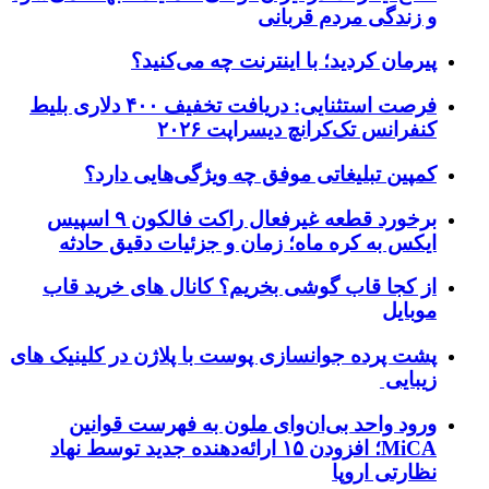
و زندگی مردم قربانی
پیرمان کردید؛ با اینترنت چه می‌کنید؟
فرصت استثنایی: دریافت تخفیف ۴۰۰ دلاری بلیط
کنفرانس تک‌کرانچ دیسراپت ۲۰۲۶
کمپین تبلیغاتی موفق چه ویژگی‌هایی دارد؟
برخورد قطعه غیرفعال راکت فالکون ۹ اسپیس
ایکس به کره ماه؛ زمان و جزئیات دقیق حادثه
از کجا قاب گوشی بخریم؟ کانال های خرید قاب
موبایل
پشت پرده جوانسازی پوست با پلاژن در کلینیک های
زیبایی
ورود واحد بی‌ان‌وای ملون به فهرست قوانین
MiCA؛ افزودن ۱۵ ارائه‌دهنده جدید توسط نهاد
نظارتی اروپا