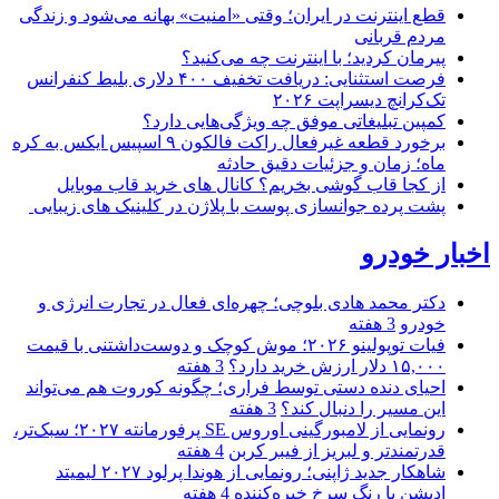
قطع اینترنت در ایران؛ وقتی «امنیت» بهانه می‌شود و زندگی
مردم قربانی
پیرمان کردید؛ با اینترنت چه می‌کنید؟
فرصت استثنایی: دریافت تخفیف ۴۰۰ دلاری بلیط کنفرانس
تک‌کرانچ دیسراپت ۲۰۲۶
کمپین تبلیغاتی موفق چه ویژگی‌هایی دارد؟
برخورد قطعه غیرفعال راکت فالکون ۹ اسپیس ایکس به کره
ماه؛ زمان و جزئیات دقیق حادثه
از کجا قاب گوشی بخریم؟ کانال های خرید قاب موبایل
پشت پرده جوانسازی پوست با پلاژن در کلینیک های زیبایی
اخبار خودرو
دکتر محمد هادی بلوچی؛ چهره‌ای فعال در تجارت انرژی و
خودرو
3 هفته
فیات توپولینو ۲۰۲۶؛ موش کوچک و دوست‌داشتنی با قیمت
۱۵,۰۰۰ دلار ارزش خرید دارد؟
3 هفته
احیای دنده دستی توسط فراری؛ چگونه کوروت هم می‌تواند
این مسیر را دنبال کند؟
3 هفته
رونمایی از لامبورگینی اوروس SE پرفورمانته ۲۰۲۷؛ سبک‌تر،
قدرتمندتر و لبریز از فیبر کربن
4 هفته
شاهکار جدید ژاپنی؛ رونمایی از هوندا پرلود ۲۰۲۷ لیمیتد
ادیشن با رنگ سرخ خیره‌کننده
4 هفته