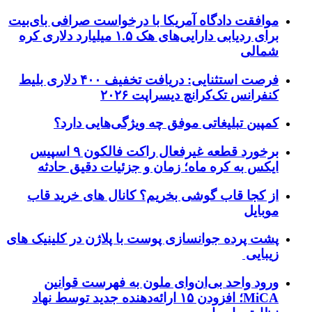
موافقت دادگاه آمریکا با درخواست صرافی بای‌بیت
برای ردیابی دارایی‌های هک ۱.۵ میلیارد دلاری کره
شمالی
فرصت استثنایی: دریافت تخفیف ۴۰۰ دلاری بلیط
کنفرانس تک‌کرانچ دیسراپت ۲۰۲۶
کمپین تبلیغاتی موفق چه ویژگی‌هایی دارد؟
برخورد قطعه غیرفعال راکت فالکون ۹ اسپیس
ایکس به کره ماه؛ زمان و جزئیات دقیق حادثه
از کجا قاب گوشی بخریم؟ کانال های خرید قاب
موبایل
پشت پرده جوانسازی پوست با پلاژن در کلینیک های
زیبایی
ورود واحد بی‌ان‌وای ملون به فهرست قوانین
MiCA؛ افزودن ۱۵ ارائه‌دهنده جدید توسط نهاد