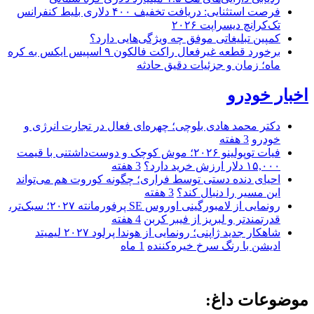
فرصت استثنایی: دریافت تخفیف ۴۰۰ دلاری بلیط کنفرانس
تک‌کرانچ دیسراپت ۲۰۲۶
کمپین تبلیغاتی موفق چه ویژگی‌هایی دارد؟
برخورد قطعه غیرفعال راکت فالکون ۹ اسپیس ایکس به کره
ماه؛ زمان و جزئیات دقیق حادثه
اخبار خودرو
دکتر محمد هادی بلوچی؛ چهره‌ای فعال در تجارت انرژی و
خودرو
3 هفته
فیات توپولینو ۲۰۲۶؛ موش کوچک و دوست‌داشتنی با قیمت
۱۵,۰۰۰ دلار ارزش خرید دارد؟
3 هفته
احیای دنده دستی توسط فراری؛ چگونه کوروت هم می‌تواند
این مسیر را دنبال کند؟
3 هفته
رونمایی از لامبورگینی اوروس SE پرفورمانته ۲۰۲۷؛ سبک‌تر،
قدرتمندتر و لبریز از فیبر کربن
4 هفته
شاهکار جدید ژاپنی؛ رونمایی از هوندا پرلود ۲۰۲۷ لیمیتد
ادیشن با رنگ سرخ خیره‌کننده
1 ماه
موضوعات داغ: