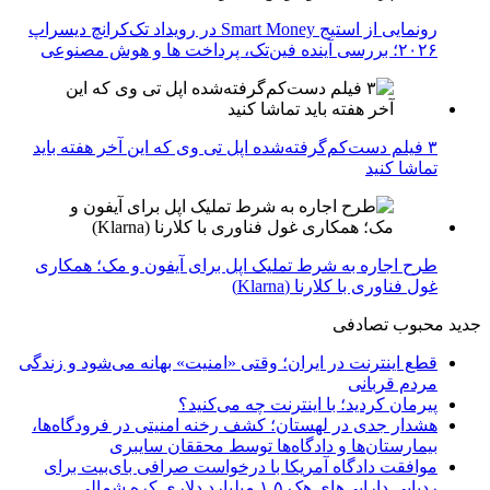
رونمایی از استیج Smart Money در رویداد تک‌کرانچ دیسراپ
۲۰۲۶؛ بررسی آینده فین‌تک، پرداخت‌ ها و هوش مصنوعی
۳ فیلم دست‌کم‌گرفته‌شده اپل تی وی که این آخر هفته باید
تماشا کنید
طرح اجاره به شرط تملیک اپل برای آیفون و مک؛ همکاری
غول فناوری با کلارنا (Klarna)
جدید
محبوب
تصادفی
قطع اینترنت در ایران؛ وقتی «امنیت» بهانه می‌شود و زندگی
مردم قربانی
پیرمان کردید؛ با اینترنت چه می‌کنید؟
هشدار جدی در لهستان؛ کشف رخنه امنیتی در فرودگاه‌ها،
بیمارستان‌ها و دادگاه‌ها توسط محققان سایبری
موافقت دادگاه آمریکا با درخواست صرافی بای‌بیت برای
ردیابی دارایی‌های هک ۱.۵ میلیارد دلاری کره شمالی