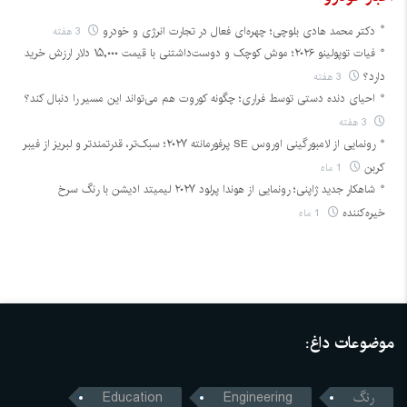
دکتر محمد هادی بلوچی؛ چهره‌ای فعال در تجارت انرژی و خودرو
3 هفته
فیات توپولینو ۲۰۲۶؛ موش کوچک و دوست‌داشتنی با قیمت ۱۵,۰۰۰ دلار ارزش خرید
دارد؟
3 هفته
احیای دنده دستی توسط فراری؛ چگونه کوروت هم می‌تواند این مسیر را دنبال کند؟
3 هفته
رونمایی از لامبورگینی اوروس SE پرفورمانته ۲۰۲۷؛ سبک‌تر، قدرتمندتر و لبریز از فیبر
کربن
1 ماه
شاهکار جدید ژاپنی؛ رونمایی از هوندا پرلود ۲۰۲۷ لیمیتد ادیشن با رنگ سرخ
خیره‌کننده
1 ماه
موضوعات داغ:
رنگ
Engineering
Education