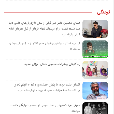
فرهنگی
صدای تحسین دکتر امیر فیلی از لندن تا ژورنال‌های علمی دنیا
بلند شده؛ غفلت از او می‌تواند نمونه تازه‌ای از فرار مغزهای نخبه
ایرانی را رقم بزند
آیا می‌دانستید، بیشترین قبولی های کنکور از مدارس تیزهوشان
هستند؟!
راه کارهای پیشرفت تحصیلی دانش اموزان ضعیف
افشای پشت پرده: آیا پژمان جمشیدی واقعاً به اتهام تجاوز
بازداشت شده؟ جزئیات محرمانه پرونده فوق‌ستاره سینما!
معرفی بچه کلاهبردار و مادر عمومی او به صورت رایگان خدمات
میدهند