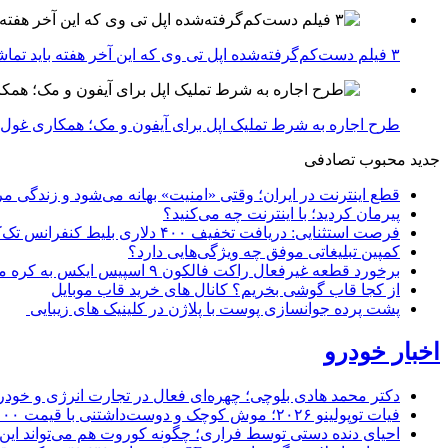
۳ فیلم دست‌کم‌گرفته‌شده اپل تی وی که این آخر هفته باید تماشا کنید
طرح اجاره به شرط تملیک اپل برای آیفون و مک؛ همکاری غول فناوری ب
جدید
محبوب
تصادفی
قطع اینترنت در ایران؛ وقتی «امنیت» بهانه می‌شود و زندگی مر
پیرمان کردید؛ با اینترنت چه می‌کنید؟
فرصت استثنایی: دریافت تخفیف ۴۰۰ دلاری بلیط کنفرانس تک‌کرانچ دیسراپت ۲۰۲۶
کمپین تبلیغاتی موفق چه ویژگی‌هایی دارد؟
برخورد قطعه غیرفعال راکت فالکون ۹ اسپیس ایکس به کره ماه؛ زمان و جزئیات دقیق حادثه
از کجا قاب گوشی بخریم؟ کانال های خرید قاب موبایل
پشت پرده جوانسازی پوست با پلاژن در کلینیک های زیبایی
اخبار خودرو
دکتر محمد هادی بلوچی؛ چهره‌ای فعال در تجارت انرژی و خودر
فیات توپولینو ۲۰۲۶؛ موش کوچک و دوست‌داشتنی با قیمت ۱۵,۰۰۰ دلار ارزش خرید دارد؟
احیای دنده دستی توسط فراری؛ چگونه کوروت هم می‌تواند این 