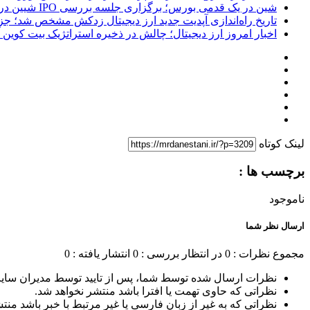
شین در یک قدمی بورس؛ برگزاری جلسه بررسی IPO شیین در هونگ‌کنگ در روز پنجشنبه
تاریخ راه‌اندازی آپدیت جدید ارز دیجیتال زدکش مشخص شد؛ جزئیات ار
اخبار امروز ارز دیجیتال؛ چالش در ذخیره استراتژیک بیت کوین آمر
لینک کوتاه
برچسب ها :
ناموجود
ارسال نظر شما
مجموع نظرات : 0
در انتظار بررسی : 0
انتشار یافته : 0
نظرات ارسال شده توسط شما، پس از تایید توسط مدیران سای
نظراتی که حاوی تهمت یا افترا باشد منتشر نخواهد شد.
نظراتی که به غیر از زبان فارسی یا غیر مرتبط با خبر باشد منت