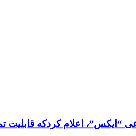
عی “ایکس”، اعلام کردکه قابلیت 