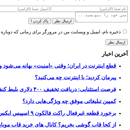
ارسال نظر
پاک کردن !
ذخیره نام، ایمیل و وبسایت من در مرورگر برای زمانی که دوباره 
آخرین اخبار
قطع اینترنت در ایران؛ وقتی «امنیت» بهانه می‌شود و
پیرمان کردید؛ با اینترنت چه می‌کنید؟
فرصت استثنایی: دریافت تخفیف ۴۰۰ دلاری بلیط کنفرانس تک‌کرانچ دیسراپت ۲۰۲۶
کمپین تبلیغاتی موفق چه ویژگی‌هایی دارد؟
برخورد قطعه غیرفعال راکت فالکون ۹ اسپیس ایکس به کره ماه؛ زمان و جزئیات دقیق حادثه
از کجا قاب گوشی بخریم؟ کانال های خرید قاب موبای