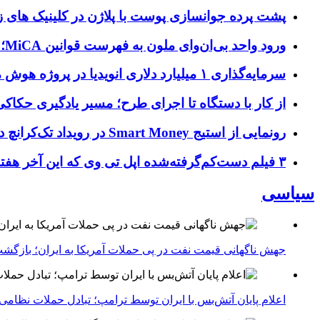
پشت پرده جوانسازی پوست با پلاژن در کلینیک های ز
ورود واحد بی‌ان‌وای ملون به فهرست قوانین MiCA؛ افزودن ۱۵ ارائه‌دهنده جدید توسط نهاد نظارتی اروپا
سرمایه‌گذاری ۱ میلیارد دلاری انویدیا در پروژه هوش مصنوعی ناور
از کار با دستگاه تا اجرای طرح؛ مسیر یادگیری حکاکی 
رونمایی از استیج Smart Money در رویداد تک‌کرانچ دیسراپ ۲۰۲۶؛ بررسی آینده فین‌تک، پرداخت‌ ها و هوش مصنوعی
۳ فیلم دست‌کم‌گرفته‌شده اپل تی وی که این آخر هفته باید تماشا کنید
سیاسی
جهش ناگهانی قیمت نفت در پی حملات آمریکا به ایران؛ بازگشت
اعلام پایان آتش‌بس با ایران توسط ترامپ؛ تبادل حملات نظامی